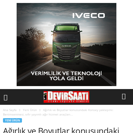
Ana Sayfa
Yeni Ürün
Ağırlık ve Boyutlar konusundaki Konsey yaklaşımı:
Benimsenmesi, sıfır yayımlı ağır hizmet araçları...
YENI ÜRÜN
Ağırlık ve Boyutlar konusundaki