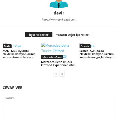
devir
https://www.devirsaati.com
İlgili Haberler
Yazarın Diğer İçerikleri
MAN
Scania
MAN, MCS uyumlu
Scania, Avrupa’da
elektrikli kamyonlarının
elektrikli kamyon üretim
seri üretimine başlıyor
kapasitesini güçlendiriyor
Mercedes-Benz
Mercedes-Benz Trucks
Offroad Experience 2026
CEVAP VER