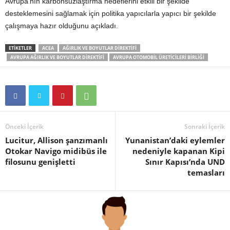
Avrupa’nın karbonsuzlaştırma hedeflerini etkili bir şekilde
desteklemesini sağlamak için politika yapıcılarla yapıcı bir şekilde
çalışmaya hazır olduğunu açıkladı.
ETIKETLER
ACEA
AĞIRLIK VE BOYUTLAR DIREKTIFI
AVRUPA AĞIRLIK VE BOYUTLAR DIREKTIFI
AVRUPA OTOMOBIL ÜRETICILERI BIRLIĞI
Önceki İçerik
Sonraki İçerik
Lucitur, Allison şanzımanlı
Yunanistan’daki eylemler
Otokar Navigo midibüs ile
nedeniyle kapanan Kipi
filosunu genişletti
Sınır Kapısı’nda UND
temasları