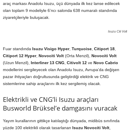
araç markası Anadolu Isuzu, üçü dünyada ilk kez lanse edilecek
olan toplam 9 modeliyle 6’ncı salonda 638 numaralı standında
ziyaretçileriyle buluşacak.
Isuzu Citi Volt
Fuar standında
Isuzu Visigo Hyper
,
Turquoise
,
Citiport 18
,
Citiport 12 Hyper
,
Novociti Volt
(Orta Menzil),
Novociti Volt
(Uzun Menzil),
Interliner 13 CNG
,
Citivolt 12
ve
Novo Cabrio
modellerini sergileyecek olan Anadolu Isuzu, Avrupa’da değişen
pazar ihtiyaçları doğrultusunda geliştirdiği elektrik ve CNG
sistemlerine sahip araçlarını ilk kez sergilemiş olacak.
Elektrikli ve CNG’li Isuzu araçları
Busworld Brüksel’e damgasını vuracak
Yayım kurallarının gittikçe katılaştığı dünyada, midibüs sınıfında
yüzde 100 elektrikli olarak tasarlanan
Isuzu Novociti Volt
,