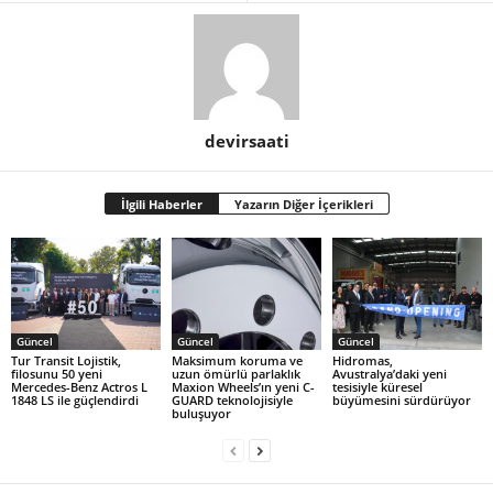
devirsaati
İlgili Haberler
Yazarın Diğer İçerikleri
Güncel
Güncel
Güncel
Tur Transit Lojistik,
Maksimum koruma ve
Hidromas,
filosunu 50 yeni
uzun ömürlü parlaklık
Avustralya’daki yeni
Mercedes-Benz Actros L
Maxion Wheels’ın yeni C-
tesisiyle küresel
1848 LS ile güçlendirdi
GUARD teknolojisiyle
büyümesini sürdürüyor
buluşuyor