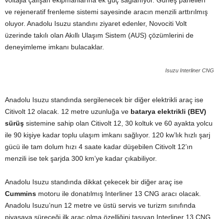
voltajla çalışan ekipmanlarına ek güç sağlanıyor. Güneş panelleri
ve rejeneratif frenleme sistemi sayesinde aracın menzili arttırılmış
oluyor. Anadolu Isuzu standını ziyaret edenler, Novociti Volt
üzerinde takılı olan Akıllı Ulaşım Sistem (AUS) çözümlerini de
deneyimleme imkanı bulacaklar.
Isuzu Interliner CNG
Anadolu Isuzu standında sergilenecek bir diğer elektrikli araç ise
Citivolt 12 olacak. 12 metre uzunluğa ve
batarya elektrikli (BEV)
sürüş
sistemine sahip olan Citivolt 12, 30 koltuk ve 60 ayakta yolcu
ile 90 kişiye kadar toplu ulaşım imkanı sağlıyor. 120 kw’lık hızlı şarj
gücü ile tam dolum hızı 4 saate kadar düşebilen Citivolt 12’ın
menzili ise tek şarjda 300 km’ye kadar çıkabiliyor.
Anadolu Isuzu standında dikkat çekecek bir diğer araç ise
Cummins
motoru ile donatılmış Interliner 13 CNG aracı olacak.
Anadolu Isuzu’nun 12 metre ve üstü servis ve turizm sınıfında
piyasaya süreceği ilk araç olma özelliğini taşıyan Interliner 13 CNG,