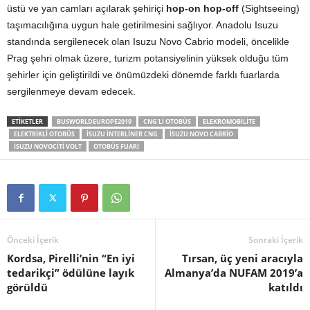
üstü ve yan camları açılarak şehiriçi
hop-on hop-off
(Sightseeing)
taşımacılığına uygun hale getirilmesini sağlıyor. Anadolu Isuzu
standında sergilenecek olan Isuzu Novo Cabrio modeli, öncelikle
Prag şehri olmak üzere, turizm potansiyelinin yüksek olduğu tüm
şehirler için geliştirildi ve önümüzdeki dönemde farklı fuarlarda
sergilenmeye devam edecek.
ETIKETLER
BUSWORLDEUROPE2019
CNG'LI OTOBÜS
ELEKROMOBILITE
ELEKTRIKLI OTOBÜS
ISUZU INTERLINER CNG
ISUZU NOVO CABRIO
ISUZU NOVOCITI VOLT
OTOBÜS FUARI
Önceki İçerik
Sonraki İçerik
Kordsa, Pirelli’nin “En iyi
Tırsan, üç yeni aracıyla
tedarikçi” ödülüne layık
Almanya’da NUFAM 2019’a
görüldü
katıldı