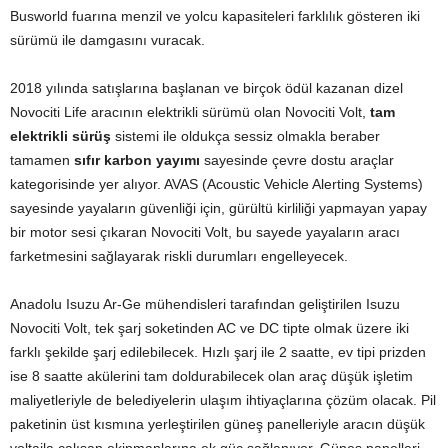
Busworld fuarına menzil ve yolcu kapasiteleri farklılık gösteren iki
sürümü ile damgasını vuracak.
2018 yılında satışlarına başlanan ve birçok ödül kazanan dizel
Novociti Life aracının elektrikli sürümü olan Novociti Volt,
tam
elektrikli sürüş
sistemi ile oldukça sessiz olmakla beraber
tamamen
sıfır karbon yayımı
sayesinde çevre dostu araçlar
kategorisinde yer alıyor. AVAS (Acoustic Vehicle Alerting Systems)
sayesinde yayaların güvenliği için, gürültü kirliliği yapmayan yapay
bir motor sesi çıkaran Novociti Volt, bu sayede yayaların aracı
farketmesini sağlayarak riskli durumları engelleyecek.
Anadolu Isuzu Ar-Ge mühendisleri tarafından geliştirilen Isuzu
Novociti Volt, tek şarj soketinden AC ve DC tipte olmak üzere iki
farklı şekilde şarj edilebilecek. Hızlı şarj ile 2 saatte, ev tipi prizden
ise 8 saatte akülerini tam doldurabilecek olan araç düşük işletim
maliyetleriyle de belediyelerin ulaşım ihtiyaçlarına çözüm olacak. Pil
paketinin üst kısmına yerleştirilen güneş panelleriyle aracın düşük