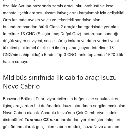
özellikle Avrupa pazarında servis aracı, okul otobüsü ve kısa
mesafeli şehirlerarası ulaşım ihtiyaçlarını karşılamak için geliştirildi.
Orta kısımda ayakta yolcu ve tekerlekli sandalye alanı
bulundurmasından ötürü Class 2 araçlar kategorisinde yer alan
Interliner 13 CNG (Sıkıştırılmış Doğal Gaz) motorunun sunduğu
düşük yayım seviyesi, sessiz sürüş imkanı ve daha verimli yakıt
tüketimi gibi temel özellikleri ile ön plana çıkıyor. Interliner 13
CNG’nin sahip olduğu 5 adet Tip-3 CNG tankı toplamda 1520 lt’lik
hacim sunuyor.
Midibüs sınıfnıda ilk cabrio araç; Isuzu
Novo Cabrio
Busworld Brüksel Fuarı ziyaretçilerinin beğenisine sunulacak en
ilginç araçlardan biri de Anadolu Isuzu standında sergilenecek olan
Novo Cabrio olacak. Anadolu Isuzu’nun Çek Cumhuriyeti’ndeki
distribütörü
Turancar CZ s.r.o.
tarafından yerel müşteri talepleri
göz önüne alarak geliştirilen cabrio modeli, Isuzu Novo aracının