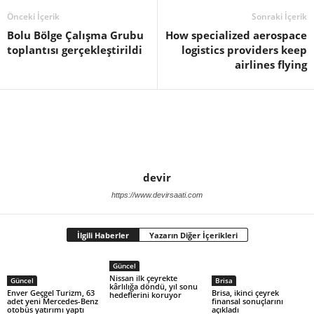
Önceki İçerik
Sonraki İçerik
Bolu Bölge Çalışma Grubu
How specialized aerospace
toplantısı gerçekleştirildi
logistics providers keep
airlines flying
devir
https://www.devirsaati.com
İlgili Haberler
Yazarın Diğer İçerikleri
Güncel
Nissan ilk çeyrekte
Güncel
Brisa
kârlılığa döndü, yıl sonu
Enver Geçgel Turizm, 63
Brisa, ikinci çeyrek
hedeflerini koruyor
adet yeni Mercedes-Benz
finansal sonuçlarını
otobüs yatırımı yaptı
açıkladı