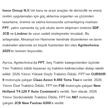
Iveco Group N.V.
‘nin kara ve arazi araçları ile denizcilik ve enerji
üretim uygulamaları için güç aktarma organları ve çözümleri
tasarlama, üretme ve satma konusunda uzmanlaşmış markası
FPT
, yakın zamanda üç çok uluslu tarım ekipmanı üreticisi
SDF
,
JCB
ve
Lindner
ile uzun vadeli sözleşmeler imzaladı. Bu
anlaşmalar, Almanya’nın Hannover kentinde düzenlenen ve tarım
makineleri alanında en büyük fuarlardan biri olan
Agritechnica
2025
‘te resmen duyuruldu.
Ayrıca, Agritechnica’da
FPT
, beş Traktör kategorisinden üçünde
Yılın Traktörü ödülü kazanan üç traktöre katkılarından dolayı takdir
edildi. 2026 Yılının Yüksek Güçlü Traktörü Ödülü, FPT’nin
CURSOR
9
motoruyla çalışan
Claas Axion 9.450 Terra Trac
‘e verildi. 2026
Yılının Özel Traktörü Ödülü, FPT’nin
F36
motoruyla çalışan
New
Holland T4.120 F Auto Command
‘a verildi. Son olarak, 2026
Yılının Sürdürülebilir Traktörü Ödülü, FPT’nin
N67
motoruyla
çalışan
JCB New Fastrac 6300
‘e verildi.