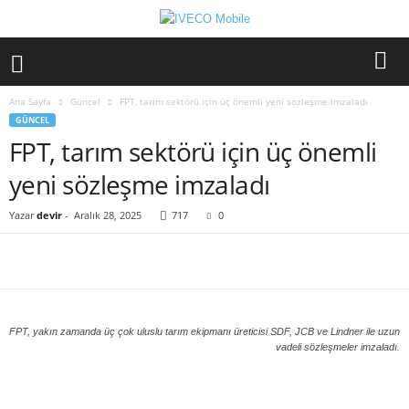
Ana Sayfa
Güncel
FPT, tarım sektörü için üç önemli yeni sözleşme imzaladı
GÜNCEL
FPT, tarım sektörü için üç önemli
yeni sözleşme imzaladı
Yazar
devir
-
Aralık 28, 2025
717
0
FPT, yakın zamanda üç çok uluslu tarım ekipmanı üreticisi SDF, JCB ve Lindner ile uzun
vadeli sözleşmeler imzaladı.