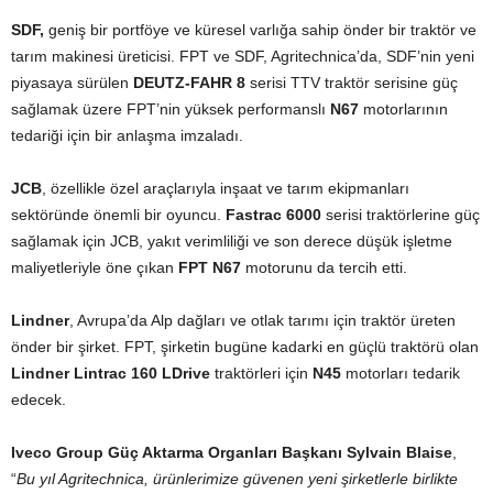
SDF,
geniş bir portföye ve küresel varlığa sahip önder bir traktör ve
tarım makinesi üreticisi. FPT ve SDF, Agritechnica’da, SDF’nin yeni
piyasaya sürülen
DEUTZ-FAHR 8
serisi TTV traktör serisine güç
sağlamak üzere FPT’nin yüksek performanslı
N67
motorlarının
tedariği için bir anlaşma imzaladı.
JCB
, özellikle özel araçlarıyla inşaat ve tarım ekipmanları
sektöründe önemli bir oyuncu.
Fastrac 6000
serisi traktörlerine güç
sağlamak için JCB, yakıt verimliliği ve son derece düşük işletme
maliyetleriyle öne çıkan
FPT N67
motorunu da tercih etti.
Lindner
, Avrupa’da Alp dağları ve otlak tarımı için traktör üreten
önder bir şirket. FPT, şirketin bugüne kadarki en güçlü traktörü olan
Lindner Lintrac 160 LDrive
traktörleri için
N45
motorları tedarik
edecek.
Iveco Group Güç Aktarma Organları Başkanı Sylvain Blaise
,
“
Bu yıl Agritechnica, ürünlerimize güvenen yeni şirketlerle birlikte