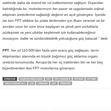
sektörde daha da önemli bir rol üstlenmemizi sağlıyor. Dışarıdan
bakıldığında bu, motorlarımızın her pazar ve uygulamada orijinal
ekipman üreticilerine sağladığı değerin en açık göstergesi. İçeride
ise tüm FPT ekibine bu yolda ilerlemeleri için ilham verecek ve bir
asırdan uzun bir süre önce başlayan ve şimdi yeni zorluklarla
yüzleşmek ve yeni ufuklar keşfetmek için kullanabileceğimiz
inovasyon, kalite ve sürdürülebilirlik yolculuğuna güç katacak.
” dedi.
FPT
, her yıl 110.000’den fazla yeni araca güç sağlayan, tarım
ekipmanları alanında en büyük bağımsız güç aktarma organı
üreticisi konumunda. Avrupa’da her üç traktörden biri ve her beş
biçerdöverden ikisi FPT motorlarına güveniyor.
ETIKETLER
AGRITECHNICA 2025
FPT
FPT CURSOR 9
FPT N45
FPT N67
IVECO GROUP N.V.
JCB
LINDNER
SDF
TRAKTÖR