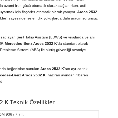
mda azami fren gücü otomatik olarak sağlanırken; acil
uyarmak için flaşörler otomatik olarak yanıyor.
Arocs 2532
older) sayesinde ise en dik yokuşlarda dahi aracın sorunsuz
 sağlayan Şerit Takip Asistanı (LDWS) ve virajlarda ve ani
SP,
Mercedes-Benz Arocs 2532 K
’da standart olarak
f Frenleme Sistemi (ABA) ile sürüş güvenliği azamiye
ilerin beğenisine sunulan
Arocs 2532 K
’nın ayrıca tek
cedes-Benz Arocs 2532 K
, haziran ayından itibaren
dı.
 K Teknik Özellikler
OM 936 / 7,7 lt