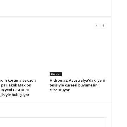
Güncel
um koruma ve uzun
Hidromas, Avustralya’daki yeni
 parlaklık Maxion
tesisiyle küresel büyümesini
’ın yeni C-GUARD
sürdürüyor
jisiyle buluşuyor