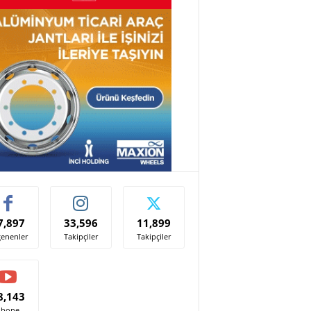
7,897
33,596
11,899
enenler
Takipçiler
Takipçiler
8,143
Abone