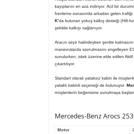
kayıplarını en aza indiriyor. Acil bir duru
frenleme esnasında arkadan gelen trafiği 
K’
da bulunan yokuş kalkış desteği (Hill-h
şekilde kalkışı sağlanıyor.
Aracın seyir halindeyken şeritte kalmasını
manevralarda savrulmasını engelleyen E
sunulurken; istek üzerine elde edilen Akti
çıkartılıyor.
Standart olarak yataksız kabin ile müşter
yataklı kabinli seçeneği de bulunuyor.
Mer
müşterilerin beğenisine sunulmaya başlan
Mercedes-Benz Arocs 2532
Motor