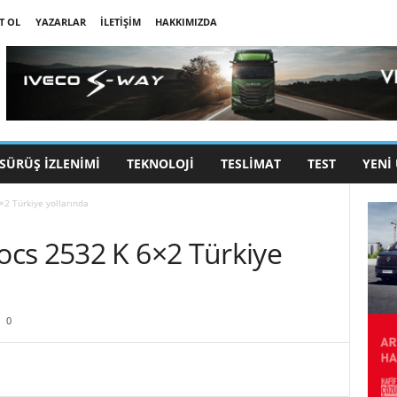
T OL
YAZARLAR
İLETIŞIM
HAKKIMIZDA
SÜRÜŞ İZLENIMI
TEKNOLOJI
TESLIMAT
TEST
YENI
2 Türkiye yollarında
cs 2532 K 6×2 Türkiye
0