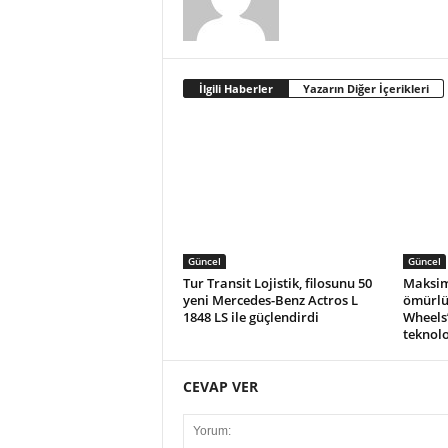
İlgili Haberler
Yazarın Diğer İçerikleri
Güncel
Güncel
Tur Transit Lojistik, filosunu 50
Maksim
yeni Mercedes-Benz Actros L
ömürlü
1848 LS ile güçlendirdi
Wheels
teknolo
CEVAP VER