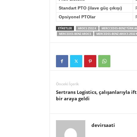
Standart PTO (ilave güç çıkışı)
Opsiyonel PTOlar
ETIKETLER
AROCS 2532 K
MERCCEDES-BENZ TÜRK A
MERCEDES-BENZ AROCS
MERCEDES-BENZ AROCS 2532 K
Önceki İçerik
Sertrans Logistics, çalışanlarıyla if
bir araya geldi
devirsaati