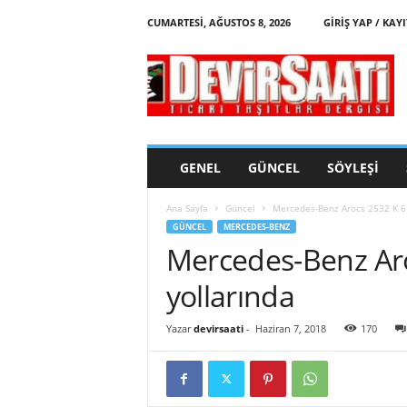
CUMARTESI, AĞUSTOS 8, 2026
GIRIŞ YAP / KAYI
d
e
v
i
r
s
a
GENEL
GÜNCEL
SÖYLEŞI
a
t
Ana Sayfa
Güncel
Mercedes-Benz Arocs 2532 K 6×
i
GÜNCEL
MERCEDES-BENZ
Mercedes-Benz Aro
yollarında
Yazar
devirsaati
-
Haziran 7, 2018
170