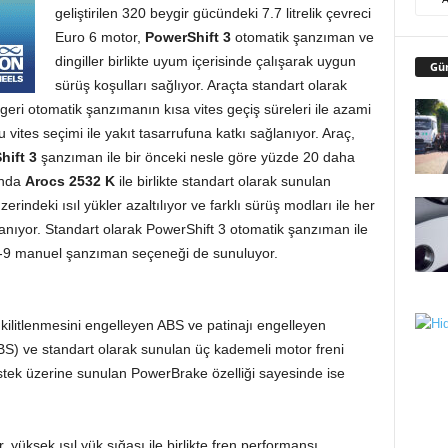
geliştirilen 320 beygir gücündeki 7.7 litrelik çevreci
Euro 6 motor,
PowerShift 3
otomatik şanzıman ve
dingiller birlikte uyum içerisinde çalışarak uygun
Gü
sürüş koşulları sağlıyor. Araçta standart olarak
4 geri otomatik şanzımanın kısa vites geçiş süreleri ile azami
 vites seçimi ile yakıt tasarrufuna katkı sağlanıyor. Araç,
hift 3
şanzıman ile bir önceki nesle göre yüzde 20 daha
anda
Arocs 2532 K
ile birlikte standart olarak sunulan
ndeki ısıl yükler azaltılıyor ve farklı sürüş modları ile her
lanıyor. Standart olarak PowerShift 3 otomatik şanzıman ile
41-9 manuel şanzıman seçeneği de sunuluyor.
kilitlenmesini engelleyen ABS ve patinajı engelleyen
BS) ve standart olarak sunulan üç kademeli motor freni
 istek üzerine sunulan PowerBrake özelliği sayesinde ise
 yüksek ısıl yük sığası ile birlikte fren performansı