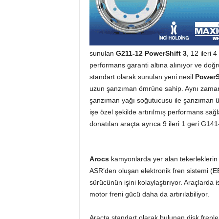
sunulan
G211-12 PowerShift 3
, 12 ileri 
performans garanti altına alınıyor ve doğru
standart olarak sunulan yeni nesil
PowerS
uzun şanzıman ömrüne sahip. Aynı zam
şanzıman yağı soğutucusu ile şanzıman üzeri
işe özel şekilde artırılmış performans sağ
donatılan araçta ayrıca 9 ileri 1 geri G1
Arocs
kamyonlarda yer alan tekerleklerin 
ASR’den oluşan elektronik fren sistemi (E
sürücünün işini kolaylaştırıyor. Araçlarda
motor freni gücü daha da artırılabiliyor.
Araçta standart olarak bulunan disk frenler,