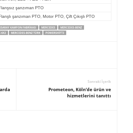
Flanşsız şanzıman PTO
Flanşlı şanzıman PTO, Motor PTO, Çift Çıkışlı PTO
KSARAY KAMYON FABRIKASI
MERCEDES
MERCEDES-BENZ
 6X2
MERCEDES-BENZ TÜRK
POWERSHIFT3
Sonraki İçerik
tarda
Prometeon, Köln’de ürün ve
hizmetlerini tanıttı