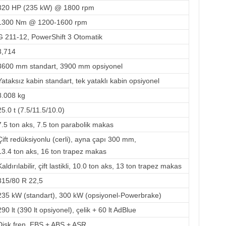
320 HP (235 kW) @ 1800 rpm
1300 Nm @ 1200-1600 rpm
G 211-12, PowerShift 3 Otomatik
3,714
3600 mm standart, 3900 mm opsiyonel
Yataksız kabin standart, tek yataklı kabin opsiyonel
8.008 kg
25.0 t (7.5/11.5/10.0)
7.5 ton aks, 7.5 ton parabolik makas
Çift redüksiyonlu (cerli), ayna çapı 300 mm,
13.4 ton aks, 16 ton trapez makas
Kaldırılabilir, çift lastikli, 10.0 ton aks, 13 ton trapez makas
315/80 R 22,5
235 kW (standart), 300 kW (opsiyonel-Powerbrake)
290 lt (390 lt opsiyonel), çelik + 60 lt AdBlue
Disk fren, EBS + ABS + ASR