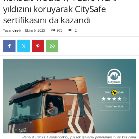
yıldızını koruyarak CitySafe
sertifikasını da kazandı
Yazar
devir
-
Ekim 6, 2025
973
2
Renault Trucks T model çekici, yüksek güvenlik performansını bir kez daha