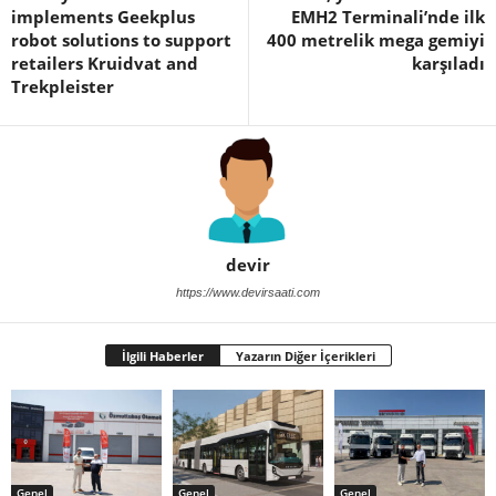
implements Geekplus
EMH2 Terminali’nde ilk
robot solutions to support
400 metrelik mega gemiyi
retailers Kruidvat and
karşıladı
Trekpleister
devir
https://www.devirsaati.com
İlgili Haberler
Yazarın Diğer İçerikleri
Genel
Genel
Genel