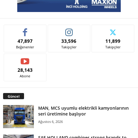
47,897
33,596
11,899
Beğenenler
Takipçiler
Takipçiler
28,143
Abone
Güncel
MAN, MCS uyumlu elektrikli kamyonlarının
seri üretimine başlıyor
Ağustos 6, 2026
SAF-HOLLAND combines strong brands to