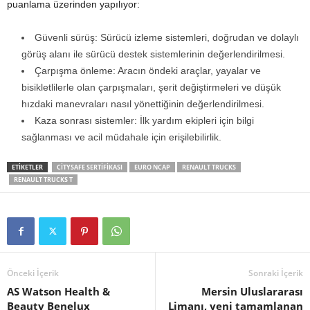
puanlama üzerinden yapılıyor:
Güvenli sürüş: Sürücü izleme sistemleri, doğrudan ve dolaylı
görüş alanı ile sürücü destek sistemlerinin değerlendirilmesi.
Çarpışma önleme: Aracın öndeki araçlar, yayalar ve
bisikletlilerle olan çarpışmaları, şerit değiştirmeleri ve düşük
hızdaki manevraları nasıl yönettiğinin değerlendirilmesi.
Kaza sonrası sistemler: İlk yardım ekipleri için bilgi
sağlanması ve acil müdahale için erişilebilirlik.
ETIKETLER
CITYSAFE SERTIFIKASI
EURO NCAP
RENAULT TRUCKS
RENAULT TRUCKS T
Önceki İçerik
Sonraki İçerik
AS Watson Health &
Mersin Uluslararası
Beauty Benelux
Limanı, yeni tamamlanan