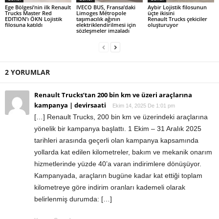
Ege Bölgesi’nin ilk Renault
IVECO BUS, Fransa’daki
Aybir Lojistik filosunun
Trucks Master Red
Limoges Métropole
üçte ikisini
EDITION’ı ÖKN Lojistik
taşımacılık ağının
Renault Trucks çekiciler
filosuna katıldı
elektriklendirilmesi için
oluşturuyor
sözleşmeler imzaladı
2 YORUMLAR
Renault Trucks’tan 200 bin km ve üzeri araçlarına
kampanya | devirsaati
Ekim 14, 2025 De 1:01 pm
[…] Renault Trucks, 200 bin km ve üzerindeki araçlarına
yönelik bir kampanya başlattı. 1 Ekim – 31 Aralık 2025
tarihleri arasında geçerli olan kampanya kapsamında
yollarda kat edilen kilometreler, bakım ve mekanik onarım
hizmetlerinde yüzde 40’a varan indirimlere dönüşüyor.
Kampanyada, araçların bugüne kadar kat ettiği toplam
kilometreye göre indirim oranları kademeli olarak
belirlenmiş durumda: […]