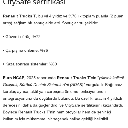
CitySafe sertifikası
Renault Trucks T
, bu yıl 4 yıldız ve %76’lık toplam puanla (2 puan
artış) sağlam bir sonuç elde etti. Sonuçlar şu şekilde:
• Güvenli sürüş: %72
• Çarpışma önleme: %76
• Kaza sonrası sistemler: %80
Euro NCAP
, 2025 raporunda
Renault Trucks T
‘nin “
yüksek kaliteli
Gelişmiş Sürücü Destek Sistemleri’ni (ADAS)
” vurguladı. Bağımsız
kuruluş ayrıca, aktif yan çarpışma önleme fonksiyonunun
entegrasyonuna da övgülerde bulundu. Bu özellik, aracın 4 yıldızlı
derecesini daha da güçlendirdi ve CitySafe sertifikasını kazandırdı.
Böylece Renault Trucks T’nin hem otoyollar hem de şehir içi
kullanım için mükemmel bir seçenek haline geldiği belirtildi.