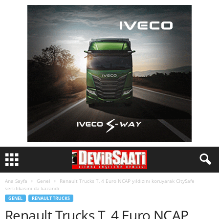
Ana Sayfa
Genel
Renault Trucks T, 4 Euro NCAP yıldızını koruyarak CitySafe
sertifikasını da kazandı
GENEL
RENAULT TRUCKS
Renault Trucks T, 4 Euro NCAP