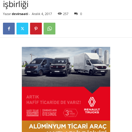
işbirliği
Yazar
devirsaati
-
Aralık 4, 2017
257
0