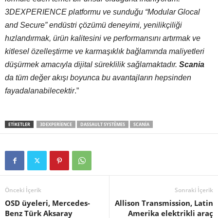
3DEXPERIENCE platformu ve sunduğu “Modular Glocal
and Secure” endüstri çözümü deneyimi, yenilikçiliği
hızlandırmak, ürün kalitesini ve performansını artırmak ve
kitlesel özelleştirme ve karmaşıklık bağlamında maliyetleri
düşürmek amacıyla dijital süreklilik sağlamaktadır.
Scania
da tüm değer akışı boyunca bu avantajların hepsinden
fayadalanabilecektir
.”
ETIKETLER
3DEXPERIENCE
DASSAULT SYSTÈMES
SCANIA
Önceki İçerik
Sonraki İçerik
OSD üyeleri, Mercedes-
Allison Transmission, Latin
Benz Türk Aksaray
Amerika elektrikli araç