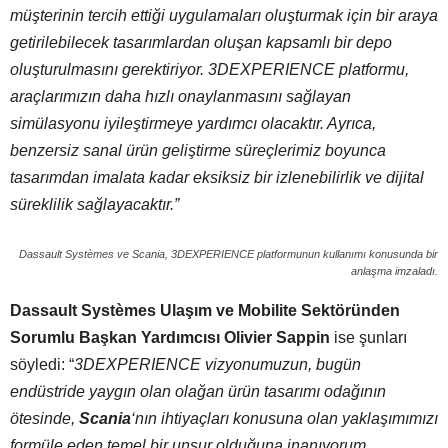
müşterinin tercih ettiği uygulamaları oluşturmak için bir araya
getirilebilecek tasarımlardan oluşan kapsamlı bir depo
oluşturulmasını gerektiriyor. 3DEXPERIENCE platformu,
araçlarımızın daha hızlı onaylanmasını sağlayan
simülasyonu iyileştirmeye yardımcı olacaktır. Ayrıca,
benzersiz sanal ürün geliştirme süreçlerimiz boyunca
tasarımdan imalata kadar eksiksiz bir izlenebilirlik ve dijital
süreklilik sağlayacaktır.”
Dassault Systèmes ve Scania, 3DEXPERIENCE platformunun kullanımı konusunda bir
anlaşma imzaladı.
Dassault Systèmes Ulaşım ve Mobilite Sektöründen
Sorumlu Başkan Yardımcısı Olivier Sappin
ise şunları
söyledi: “
3DEXPERIENCE vizyonumuzun, bugün
endüstride yaygın olan olağan ürün tasarımı odağının
ötesinde,
Scania
‘nın ihtiyaçları konusuna olan yaklaşımımızı
formüle eden temel bir unsur olduğuna inanıyorum.