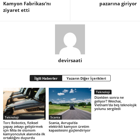
Kamyon Fabrikası’nı
pazarına giriyor
ziyaret etti
devirsaati
İlgili Haberler
Yazarın Diğer İçerikleri
Teknoloji
Dizelden sonra ne
geliyor? Weichai,
Vietnam’da beş teknolojik
yolunu sergiledi
Teknoloji
Scania
Torc Robotics, fiziksel
Scania, Avrupa’da
yapay zekayı geliştirmek
elektrikli kamyon üretim
için Mila ile otonom
kapasitesini güçlendiriyor
kamyonculuk alanında ilk
ortaklığını duyurdu