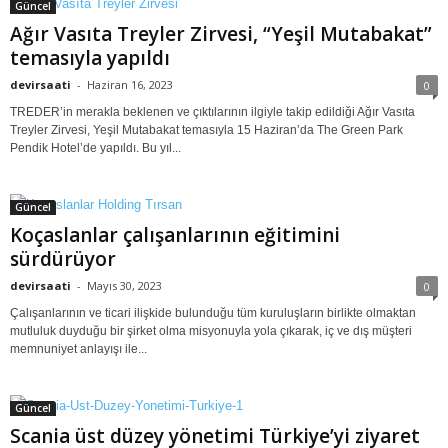
Güncel
Ağır Vasıta Treyler Zirvesi, “Yeşil Mutabakat”
temasıyla yapıldı
devirsaati
-
Haziran 16, 2023
0
TREDER’in merakla beklenen ve çıktılarının ilgiyle takip edildiği Ağır Vasıta
Treyler Zirvesi, Yeşil Mutabakat temasıyla 15 Haziran’da The Green Park
Pendik Hotel’de yapıldı. Bu yıl...
Güncel
Koçaslanlar çalışanlarının eğitimini
sürdürüyor
devirsaati
-
Mayıs 30, 2023
0
Çalışanlarının ve ticari ilişkide bulunduğu tüm kuruluşların birlikte olmaktan
mutluluk duyduğu bir şirket olma misyonuyla yola çıkarak, iç ve dış müşteri
memnuniyet anlayışı ile...
Güncel
Scania üst düzey yönetimi Türkiye’yi ziyaret