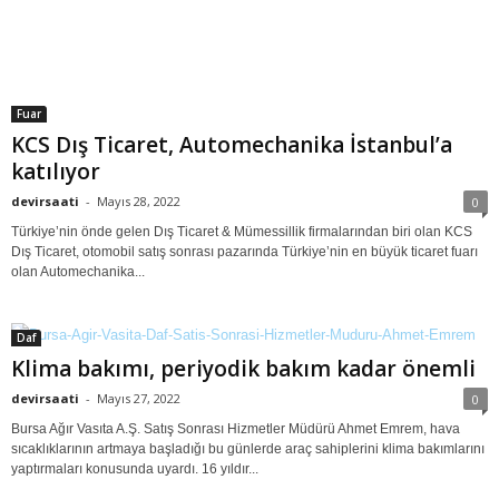
Daf
Klima bakımı, periyodik bakım kadar önemli
devirsaati
-
Mayıs 27, 2022
0
Bursa Ağır Vasıta A.Ş. Satış Sonrası Hizmetler Müdürü Ahmet Emrem, hava
sıcaklıklarının artmaya başladığı bu günlerde araç sahiplerini klima bakımlarını
yaptırmaları konusunda uyardı. 16 yıldır...
Daf
Bursa Ağır Vasıta, “Yılın Ulusal Bayisi” ve
“Yılın Parça Satıcısı” ödüllerine...
devirsaati
-
Nisan 1, 2022
0
İstanbul’da gerçekleştirilen 2021 yılı DAF Değerlendirme Toplantısı’nda Bursa
Ağır Vasıta, “Yılın Ulusal Bayisi” ve “Yılın Parça Satıcısı” ödüllerine layık
görüldü. 16 yıldır DAF ve Tırsan...
Genel