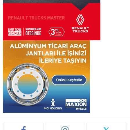
28,143
Abone
Güncel
Prometeon, 2025 Sürdürülebilirlik Raporu’nu
yayımladı: 2040 yılına kadar net sıfır
hedefine yönelik...
Ağustos 10, 2026
Otomotiv tedarik sanayisinde 297 milyon
liralık verimlilik kazanımı
Ağustos 10, 2026
Arkas Deniz Filosu, Uluslararası Liman
Devleti Kontrolleri’nde dünyada ilk 3’te,
kendi...
Ağustos 10, 2026