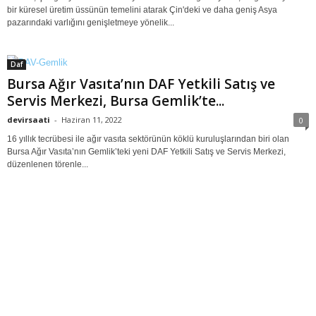
bir küresel üretim üssünün temelini atarak Çin'deki ve daha geniş Asya
pazarındaki varlığını genişletmeye yönelik...
Daf
Bursa Ağır Vasıta’nın DAF Yetkili Satış ve
Servis Merkezi, Bursa Gemlik’te...
devirsaati
-
Haziran 11, 2022
0
16 yıllık tecrübesi ile ağır vasıta sektörünün köklü kuruluşlarından biri olan
Bursa Ağır Vasıta’nın Gemlik’teki yeni DAF Yetkili Satış ve Servis Merkezi,
düzenlenen törenle...
Fuar
KCS Dış Ticaret, Automechanika İstanbul’a
katılıyor
devirsaati
-
Mayıs 28, 2022
0
Türkiye’nin önde gelen Dış Ticaret & Mümessillik firmalarından biri olan KCS
Dış Ticaret, otomobil satış sonrası pazarında Türkiye’nin en büyük ticaret fuarı
olan Automechanika...