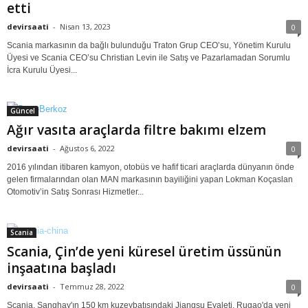
etti
devirsaati
-
Nisan 13, 2023
0
Scania markasının da bağlı bulunduğu Traton Grup CEO’su, Yönetim Kurulu
Üyesi ve Scania CEO’su Christian Levin ile Satış ve Pazarlamadan Sorumlu
İcra Kurulu Üyesi...
Güncel
Ağır vasıta araçlarda filtre bakımı elzem
devirsaati
-
Ağustos 6, 2022
0
2016 yılından itibaren kamyon, otobüs ve hafif ticari araçlarda dünyanın önde
gelen firmalarından olan MAN markasının bayiliğini yapan Lokman Koçaslan
Otomotiv’in Satış Sonrası Hizmetler...
Scania
Scania, Çin’de yeni küresel üretim üssünün
inşaatına başladı
devirsaati
-
Temmuz 28, 2022
0
Scania, Şanghay'ın 150 km kuzeybatısındaki Jiangsu Eyaleti, Rugao'da yeni