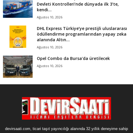
DAHA FAZLA HABER
Prometeon, 2025 Sürdürülebilirlik Raporu’nu
yayımladı: 2040 yılına kadar net sıfır
hedefine yönelik...
Ağustos 10, 2026
Otomotiv tedarik sanayisinde 297 milyon
liralık verimlilik kazanımı
Ağustos 10, 2026
Arkas Deniz Filosu, Uluslararası Liman
Devleti Kontrolleri’nde dünyada ilk 3’te,
kendi...
Ağustos 10, 2026