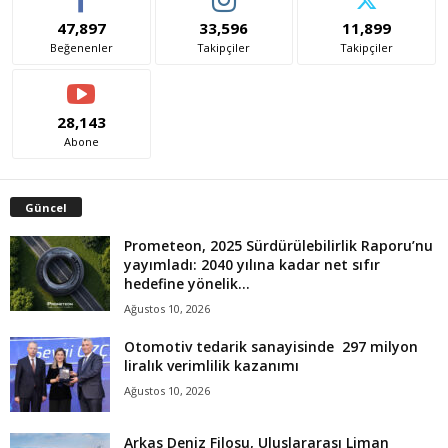
DHL Express Türkiye’ye prestijli uluslararası
ödüllendirme programlarından yapay zeka
alanında Altın...
Ağustos 10, 2026
Opel Combo da Bursa’da üretilecek
Ağustos 10, 2026
devirsaati.com, ticari taşıt yayıncılığı alanında 32 yıllık deneyime sahip
yayın kurulu üyeleriyle 27 yıldan bu yana yayın yapmaktadır.
İletişim:
info@devirsaati.com