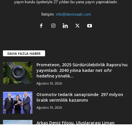
POPÜLER KATEGORİLER
16372
Güncel
2556
English News
1272
Mercedes-Benz
1251
Teslimat
1186
UND
1113
Yeni Ürün
638
Teknoloji
Genel
Güncel
Söyleşi
Sürüş İzlenimi
Teknoloji
Teslimat
Test
Yeni Ürün
English News
© devirsaati dergisi