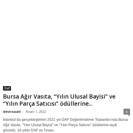
IVECO, 2022 modellerini Antalya’da tanıttı
devirsaati
-
Şubat 25, 2022
0
IVECO, iki yıl aradan sonra yetkili satıcı satış ekipleri ve basın mensupları ile ilk
defa yüz yüze buluşarak yeni ürünlerini tanıttı. IVECO, Euro VI...
1
2
3