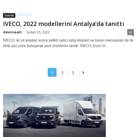
47,897
33,596
11,899
Beğenenler
Takipçiler
Takipçiler