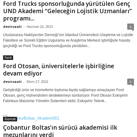
Ford Trucks sponsorluğunda yürütülen Genç
UND Akademi “Geleceğin Lojistik Uzmanları”
programı...
devirsaati
-
Haziran 22, 2023
0
Uluslararası Nakliyeciler Derneği’nin İstanbul Üniversitesi Ulaştırma ve Lojistik
Fakültesi ve Sürekli Eğitim Uygulama ve Araştırma Merkezi işbirliğiyle hayata
geçirdiği ve Ford Trucks sponsorluğunda yürütülen...
Ford
Ford Otosan, üniversitelerle işbirliğine
devam ediyor
devirsaati
-
Ekim 27, 2022
0
Geliştirdiği ürün ve hizmetlerle topluma fayda sağlamayı amaçlayan Ford
Otosan, genç mühendisleri desteklemeyi sürdürüyor. Ford Otosan Eskişehir
Fabrikası Malzeme Yönetim Sistemleri ekibi; Eskişehir Teknik...
Güncel
Çobantur Boltas’ın sürücü akademisi ilk
mezunlarını verdi