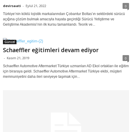
devirsaati
-
Eylül 21, 2022
0
Türkiye’nin köklü lojistik markalarından Çobantur Boltas’ın sektördeki sürücü
açığına çözüm bulmak amacıyla hayata geçirdiği Sürücü Yetiştirme ve
Geliştirme Akademisi’nin ilk kursu tamamlandı. Teorik ve...
Güncel
Schaeffler eğitimleri devam ediyor
-
Kasım 21, 2019
0
Schaeffler Automotive Aftermarket Türkiye uzmanları AD Ekol ortakları ile eğitim
için biraraya geldi. Schaeffler Automotive Aftermarket Türkiye ekibi, müşteri
memnuniyetini daha ileri seviyeye taşımak için...