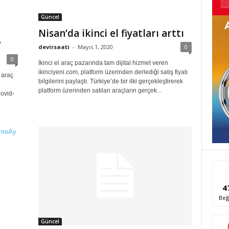
Güncel
Nisan’da ikinci el fiyatları arttı
”
devirsaati
-
Mayıs 1, 2020
0
0
İkinci el araç pazarında tam dijital hizmet veren
ikinciyeni.com, platform üzerinden derlediği satış fiyatı
 araç
bilgilerini paylaştı. Türkiye’de bir ilki gerçekleştirerek
platform üzerinden satılan araçların gerçek...
ovid-
4
Beğ
Güncel