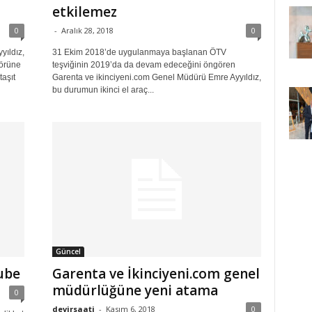
etkilemez
0
-
Aralık 28, 2018
0
yıldız,
31 Ekim 2018’de uygulanmaya başlanan ÖTV
törüne
teşviğinin 2019’da da devam edeceğini öngören
taşıt
Garenta ve ikinciyeni.com Genel Müdürü Emre Ayyıldız,
bu durumun ikinci el araç...
Güncel
ube
Garenta ve İkinciyeni.com genel
müdürlüğüne yeni atama
0
devirsaati
-
Kasım 6, 2018
0