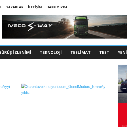
L
YAZARLAR
İLETIŞIM
HAKKIMIZDA
SÜRÜŞ İZLENIMI
TEKNOLOJI
TESLIMAT
TEST
YEN