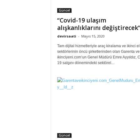
Güncel
“Covid-19 ulaşım
alışkanlıklarını değiştirecek
devirsaati
-
Mayıs 15, 2020
Tam dijital hizmetleriyle araç kiralama ve ikinci el
sektörlerinin öncü şirketlerinden olan Garenta ve
ikinciyeni.com’un Genel Müdürü Emre Ayyıldız, C
19 salgını dönemindeki sektörel...
Güncel