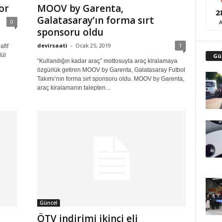
or
MOOV by Garenta,
2
Galatasaray’ın forma sırt
0
sponsoru oldu
devirsaati
-
Ocak 25, 2019
1
afif
lül
Gü
“Kullandığın kadar araç” mottosuyla araç kiralamaya
özgürlük getiren MOOV by Garenta, Galatasaray Futbol
Takımı’nın forma sırt sponsoru oldu. MOOV by Garenta,
araç kiralamanın talepten...
Güncel
ÖTV indirimi ikinci eli