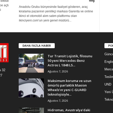
 dikkat
be açtı
Anadolu Grubu bünyesinde faaliyet gösteren, araç
i
kiralama pazarının yenilikçi markası Garenta ve online
ikinci el otomobil alım satım platformu olan
ikinciyeni.com’un yeni genel müdürü...
DAHA FAZLA HABER
PO
Günce
Tur Transit Lojistik, filosunu
50 yeni Mercedes-Benz
Engli
Actros L 1848 LS...
Merc
a 32
Ağustos 7, 2026
27
Tesli
Maksimum koruma ve uzun
UND
ömürlü parlaklık Maxion
Wheels’ın yeni C-GUARD
Yeni 
teknolojisiyle...
Teknol
Ağustos 7, 2026
Hidromas, Avustralya’daki