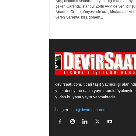
Araç kiralama sektöründe yenilikçi çalışmalarıyla
çeken Garenta, İstanbul Zorlu AVM’de yeni bir şu
Anadolu Grubu bünyesinde araç kiralama hizmet
veren Garenta, kısa dönem...
devirsaati.com, ticari taşıt yayıncılığı alanınd
yıllık deneyime sahip yayın kurulu üyeleriyle 
yıldan bu yana yayın yapmaktadır.
İletişim:
info@devirsaati.com