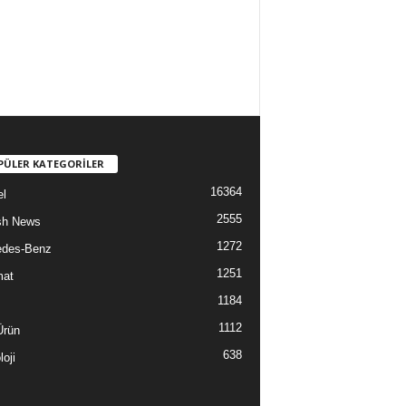
PÜLER KATEGORİLER
16364
l
2555
sh News
1272
edes-Benz
1251
mat
1184
1112
Ürün
638
oji