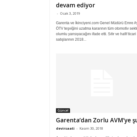
devam ediyor
-
Ocak 3, 2019
Garenta ve İkinciyeni.com Genel Müdürü Emre Ay
ÖTV teşviğini uzatma kararının tüm otomotiv sek
olumlu yansıyacağını ifade etti. Sıfır ve hafif ticari 
satışlarının 2018...
Güncel
Garenta’dan Zorlu AVM’ye ş
devirsaati
-
Kasım 30, 2018