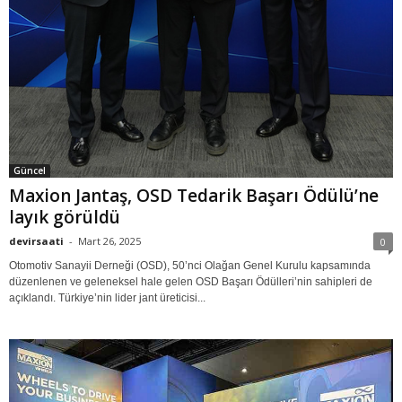
Güncel
Maxion Jantaş, OSD Tedarik Başarı Ödülü’ne
layık görüldü
devirsaati
-
Mart 26, 2025
0
Otomotiv Sanayii Derneği (OSD), 50’nci Olağan Genel Kurulu kapsamında
düzenlenen ve geleneksel hale gelen OSD Başarı Ödülleri’nin sahipleri de
açıklandı. Türkiye’nin lider jant üreticisi...