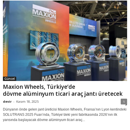
Güncel
Maxion Wheels, Türkiye’de
dövme alüminyum ticari araç jantı üretecek
devir
-
Kasım 18, 2025
1
Dünyanın önde gelen jant üreticisi Maxion Wheels, Fransa’nın Lyon kentindeki
SOLUTRANS 2025 Fuarı’nda, Türkiye’deki yeni fabrikasında 2026’nın ilk
yarısında başlayacak dövme alüminyum ticari araç...