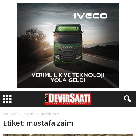
Ana Sayfa
Etiketler
Mustafa zaim
Etiket: mustafa zaim