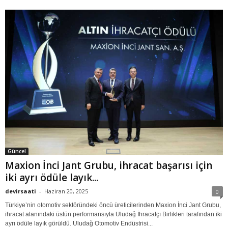
Güncel
Maxion İnci Jant Grubu, ihracat başarısı için
iki ayrı ödüle layık...
devirsaati
-
Haziran 20, 2025
0
Türkiye’nin otomotiv sektöründeki öncü üreticilerinden Maxion İnci Jant Grubu,
ihracat alanındaki üstün performansıyla Uludağ İhracatçı Birlikleri tarafından iki
ayrı ödüle layık görüldü. Uludağ Otomotiv Endüstrisi...