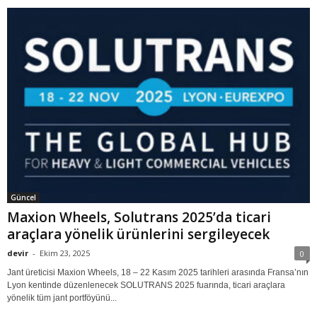
Güncel
Maxion Wheels, Solutrans 2025’da ticari
araçlara yönelik ürünlerini sergileyecek
devir
-
Ekim 23, 2025
0
Jant üreticisi Maxion Wheels, 18 – 22 Kasım 2025 tarihleri arasında Fransa’nın
Lyon kentinde düzenlenecek SOLUTRANS 2025 fuarında, ticari araçlara
yönelik tüm jant portföyünü...