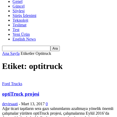
Genel
Güncel
Söyleşi
Sürüş İzlenimi
Teknoloji
Teslimat
Test
Yeni Ürün
English News
Ana Sayfa
Etiketler
Optitruck
Etiket: optitruck
Ford Trucks
optiTruck projesi
devirsaati
-
Mart 13, 2017
0
Ağır ticari taşıtların sera gazı salınımlarını azaltmaya yönelik önemli
çalışmalar yürüten optiTruck projesi, çalışmalarına Eylül 2016’da