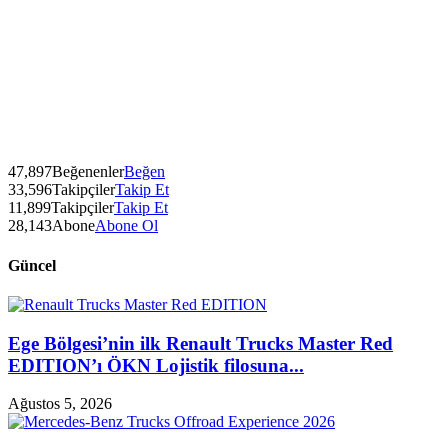
47,897
Beğenenler
Beğen
33,596
Takipçiler
Takip Et
11,899
Takipçiler
Takip Et
28,143
Abone
Abone Ol
Güncel
Ege Bölgesi’nin ilk Renault Trucks Master Red
EDITION’ı ÖKN Lojistik filosuna...
Ağustos 5, 2026