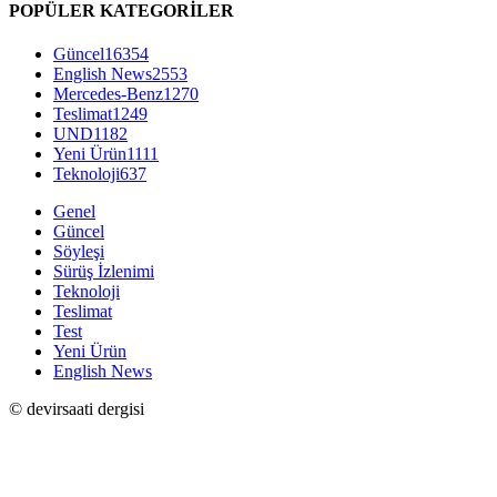
POPÜLER KATEGORİLER
Güncel
16354
English News
2553
Mercedes-Benz
1270
Teslimat
1249
UND
1182
Yeni Ürün
1111
Teknoloji
637
Genel
Güncel
Söyleşi
Sürüş İzlenimi
Teknoloji
Teslimat
Test
Yeni Ürün
English News
© devirsaati dergisi