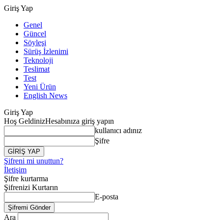
Giriş Yap
Genel
Güncel
Söyleşi
Sürüş İzlenimi
Teknoloji
Teslimat
Test
Yeni Ürün
English News
Giriş Yap
Hoş Geldiniz
Hesabınıza giriş yapın
kullanıcı adınız
Şifre
Şifreni mi unuttun?
İletişim
Şifre kurtarma
Şifrenizi Kurtarın
E-posta
Ara