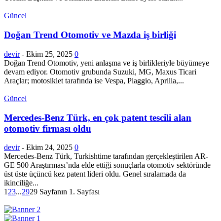
Güncel
Doğan Trend Otomotiv ve Mazda iş birliği
devir
-
Ekim 25, 2025
0
Doğan Trend Otomotiv, yeni anlaşma ve iş birlikleriyle büyümeye
devam ediyor. Otomotiv grubunda Suzuki, MG, Maxus Ticari
Araçlar; motosiklet tarafında ise Vespa, Piaggio, Aprilia,...
Güncel
Mercedes-Benz Türk, en çok patent tescili alan
otomotiv firması oldu
devir
-
Ekim 24, 2025
0
Mercedes-Benz Türk, Turkishtime tarafından gerçekleştirilen AR-
GE 500 Araştırması’nda elde ettiği sonuçlarla otomotiv sektöründe
üst üste üçüncü kez patent lideri oldu. Genel sıralamada da
ikinciliğe...
1
2
3
...
29
29 Sayfanın 1. Sayfası