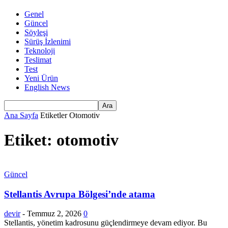
Genel
Güncel
Söyleşi
Sürüş İzlenimi
Teknoloji
Teslimat
Test
Yeni Ürün
English News
Ana Sayfa
Etiketler
Otomotiv
Etiket: otomotiv
Güncel
Stellantis Avrupa Bölgesi’nde atama
devir
-
Temmuz 2, 2026
0
Stellantis, yönetim kadrosunu güçlendirmeye devam ediyor. Bu