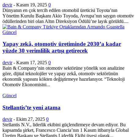
devir
-
Kasım 19, 2025
0
Dünyanın en çok tercih edilen otomobil üreticisi Toyota’nın
Yönetim Kurulu Başkanı Akio Toyoda, Avrupa’nın saygın otomotiv
ödüllerinden biri olan Altın Direksiyon Ödülü’ne layık görüldü....
Güncel
Yapay zekâ, otomotiv üretiminde 2030’a kadar
yüzde 30 verimlilik artışı getirecek
devir
-
Kasım 17, 2025
0
Bain & Company’nin otomotiv sektörüne yönelik son analizine
göre, dijital teknolojiler ve yapay zekâ, otomotiv sektörünün
ekonomik yapısını kökten değiştirmeye hazırlanıyor. “Teknoloji
Otomotiv Ekonomisini...
Güncel
Stellantis’te yeni atama
devir
-
Ekim 27, 2025
0
Stellantis N.V., liderlik ekibini güçlendirmeye devam ediyor. Bu
kapsamda şirket, Francesco Ciancia’nın 1 Kasım itibarıyla Global
Üretim Başkanı ve Stellantis Liderlik Ekibi üyesi olarak...