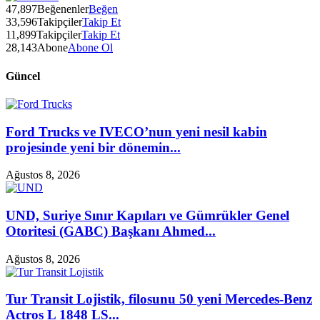
47,897
Beğenenler
Beğen
33,596
Takipçiler
Takip Et
11,899
Takipçiler
Takip Et
28,143
Abone
Abone Ol
Güncel
Ford Trucks ve IVECO’nun yeni nesil kabin
projesinde yeni bir dönemin...
Ağustos 8, 2026
UND, Suriye Sınır Kapıları ve Gümrükler Genel
Otoritesi (GABC) Başkanı Ahmed...
Ağustos 8, 2026
Tur Transit Lojistik, filosunu 50 yeni Mercedes-Benz
Actros L 1848 LS...