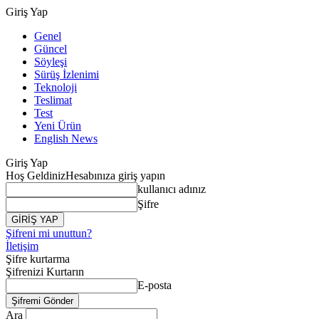
Giriş Yap
Genel
Güncel
Söyleşi
Sürüş İzlenimi
Teknoloji
Teslimat
Test
Yeni Ürün
English News
Giriş Yap
Hoş Geldiniz
Hesabınıza giriş yapın
kullanıcı adınız
Şifre
Şifreni mi unuttun?
İletişim
Şifre kurtarma
Şifrenizi Kurtarın
E-posta
Ara