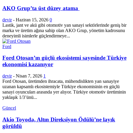
AKO Grup’ta üst düzey atama
devir
-
Haziran 15, 2026
0
Lastik, jant ve akü gibi otomotiv yan sanayi sektörlerinde geniş bir
marka ve üretim ağına sahip olan AKO Grup, yönetim kadrosunu
deneyimli isimlerle güçlendirmeye...
Ford
Ford Otosan’ın güçlü ekosistemi sayesinde Türkiye
ekonomisi kazanıyor
devir
-
Nisan 7, 2026
1
Ford Otosan, üretimden ihracata, mühendislikten yan sanayiye
uzanan kapsamlı ekosistemiyle Türkiye ekonomisinin en güçlü
sanayi oyuncuları arasında yer alıyor. Türkiye otomotiv üretiminin
yaklaşık 1/3’ünü...
Güncel
Akio Toyoda, Altın Direksiyon Ödülü’ne layık
görüldü