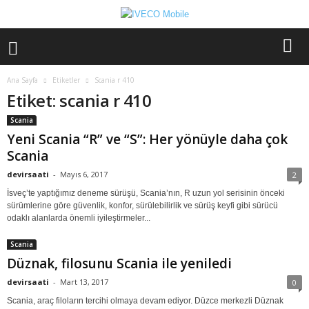
Ana Sayfa
Etiketler
Scania r 410
Etiket: scania r 410
Scania
Yeni Scania “R” ve “S”: Her yönüyle daha çok
Scania
devirsaati
-
Mayıs 6, 2017
2
İsveç’te yaptığımız deneme sürüşü, Scania’nın, R uzun yol serisinin önceki
sürümlerine göre güvenlik, konfor, sürülebilirlik ve sürüş keyfi gibi sürücü
odaklı alanlarda önemli iyileştirmeler...
Scania
Düznak, filosunu Scania ile yeniledi
devirsaati
-
Mart 13, 2017
0
Scania, araç filoların tercihi olmaya devam ediyor. Düzce merkezli Düznak