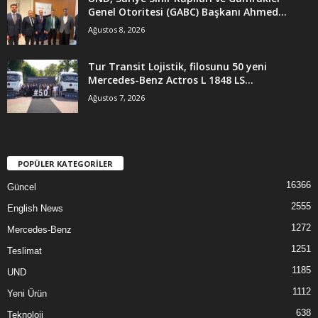
Genel Otoritesi (GABC) Başkanı Ahmed...
Ağustos 8, 2026
Tur Transit Lojistik, filosunu 50 yeni
Mercedes-Benz Actros L 1848 LS...
Ağustos 7, 2026
POPÜLER KATEGORİLER
16366
Güncel
2555
English News
1272
Mercedes-Benz
1251
Teslimat
1185
UND
1112
Yeni Ürün
638
Teknoloji