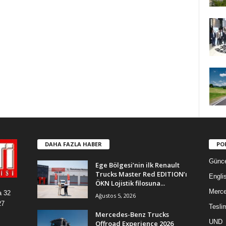
DAHA FAZLA HABER
PO
Günce
Ege Bölgesi’nin ilk Renault
Trucks Master Red EDITION’ı
Engli
ÖKN Lojistik filosuna...
Merc
a 32
Ağustos 5, 2026
27
Tesli
Mercedes-Benz Trucks
UND
Offroad Experience 2026