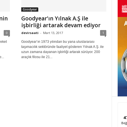
Goodyear
nin
Goodyear’ın Yılnak A.Ş ile
işbirliği artarak devam ediyor
0
devirsaati
-
Mart 13, 2017
1
reket
Goodyear’ın 1973 yılından bu yana uluslararası
taşımacılık sektöründe faaliyet gösteren Yılnak A.Ş. ile
uzun zamana dayanan işbirliği artarak sürüyor. 200
...
araçlık filosu ile 21...
4
Beğ