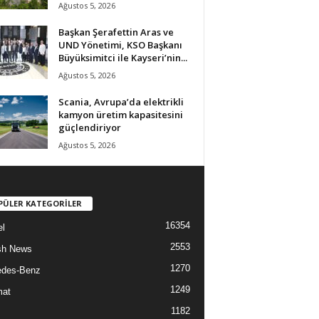
Ağustos 5, 2026
Başkan Şerafettin Aras ve
UND Yönetimi, KSO Başkanı
Büyüksimitci ile Kayseri’nin...
Ağustos 5, 2026
Scania, Avrupa’da elektrikli
kamyon üretim kapasitesini
güçlendiriyor
Ağustos 5, 2026
PÜLER KATEGORİLER
16354
l
2553
sh News
1270
edes-Benz
1249
mat
1182