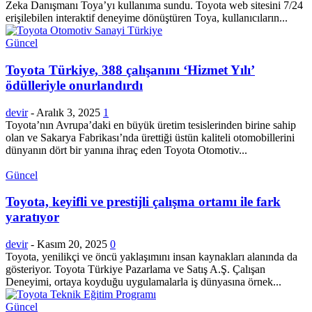
Zeka Danışmanı Toya’yı kullanıma sundu. Toyota web sitesini 7/24
erişilebilen interaktif deneyime dönüştüren Toya, kullanıcıların...
Güncel
Toyota Türkiye, 388 çalışanını ‘Hizmet Yılı’
ödülleriyle onurlandırdı
devir
-
Aralık 3, 2025
1
Toyota’nın Avrupa’daki en büyük üretim tesislerinden birine sahip
olan ve Sakarya Fabrikası’nda ürettiği üstün kaliteli otomobillerini
dünyanın dört bir yanına ihraç eden Toyota Otomotiv...
Güncel
Toyota, keyifli ve prestijli çalışma ortamı ile fark
yaratıyor
devir
-
Kasım 20, 2025
0
Toyota, yenilikçi ve öncü yaklaşımını insan kaynakları alanında da
gösteriyor. Toyota Türkiye Pazarlama ve Satış A.Ş. Çalışan
Deneyimi, ortaya koyduğu uygulamalarla iş dünyasına örnek...
Güncel