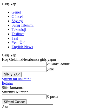
Giriş Yap
Genel
Güncel
Söyleşi
Sürüş İzlenimi
Teknoloji
Teslimat
Test
Yeni Ürün
English News
Giriş Yap
Hoş Geldiniz
Hesabınıza giriş yapın
kullanıcı adınız
Şifre
Şifreni mi unuttun?
İletişim
Şifre kurtarma
Şifrenizi Kurtarın
E-posta
Ara