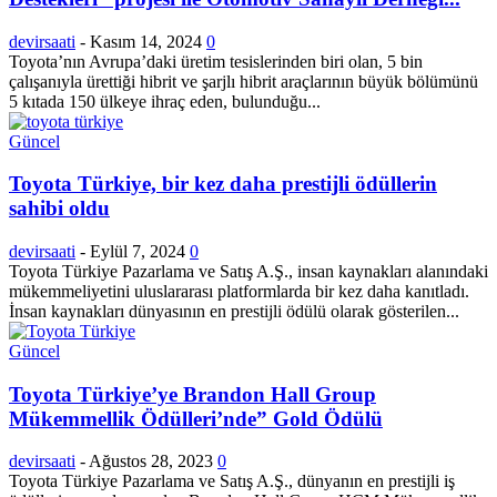
devirsaati
-
Kasım 14, 2024
0
Toyota’nın Avrupa’daki üretim tesislerinden biri olan, 5 bin
çalışanıyla ürettiği hibrit ve şarjlı hibrit araçlarının büyük bölümünü
5 kıtada 150 ülkeye ihraç eden, bulunduğu...
Güncel
Toyota Türkiye, bir kez daha prestijli ödüllerin
sahibi oldu
devirsaati
-
Eylül 7, 2024
0
Toyota Türkiye Pazarlama ve Satış A.Ş., insan kaynakları alanındaki
mükemmeliyetini uluslararası platformlarda bir kez daha kanıtladı.
İnsan kaynakları dünyasının en prestijli ödülü olarak gösterilen...
Güncel
Toyota Türkiye’ye Brandon Hall Group
Mükemmellik Ödülleri’nde” Gold Ödülü
devirsaati
-
Ağustos 28, 2023
0
Toyota Türkiye Pazarlama ve Satış A.Ş., dünyanın en prestijli iş