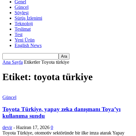
Genel
Güncel
Söyleşi
Sürüş İzlenimi
Teknoloji
Teslimat
Test
Yeni Ürün
English News
Ana Sayfa
Etiketler
Toyota türkiye
Etiket: toyota türkiye
Güncel
Toyota Türkiye, yapay zeka danışmanı Toya’yı
kullanıma sundu
devir
-
Haziran 17, 2026
0
Toyota Türkiye, otomotiv sektöründe bir ilke imza atarak Yapay