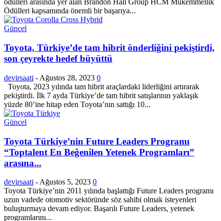
ödülleri arasında yer alan Brandon Hall Group HCM Mükemmellik
Ödülleri kapsamında önemli bir başarıya...
Güncel
Toyota, Türkiye’de tam hibrit önderliğini pekiştirdi,
son çeyrekte hedef büyüttü
devirsaati
-
Ağustos 28, 2023
0
Toyota, 2023 yılında tam hibrit araçlardaki liderliğini artırarak
pekiştirdi. İlk 7 ayda Türkiye’de tam hibrit satışlarının yaklaşık
yüzde 80’ine hitap eden Toyota’nın sattığı 10...
Güncel
Toyota Türkiye’nin Future Leaders Programı
“Toptalent En Beğenilen Yetenek Programları”
arasına...
devirsaati
-
Ağustos 5, 2023
0
Toyota Türkiye’nin 2011 yılında başlattığı Future Leaders programı
uzun vadede otomotiv sektöründe söz sahibi olmak isteyenleri
buluşturmaya devam ediyor. Başarılı Future Leaders, yetenek
programlarını...