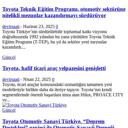
Toyota Teknik Eğitim Programı, otomotiv sektörüne
nitelikli mezunlar kazandırmayı sürdürüyor
devirsaati
-
Haziran 23, 2025
0
Toyota Türkiye’nin sürdürülebilir toplumsal katkı vizyonu
doğrultusunda 1992 yılından bu yana yürütülen Toyota Teknik
Eğitim Programı (T-TEP), bu yıl da sektöre yeni mezunlar
kazandırdı....
Güncel
Toyota, hafif ticari araç yelpazesini genişletti
devirsaati
-
Nisan 22, 2025
0
Toyota, ticari araçlar konusundaki uzmanlığını tamamen yeni
modelleriyle birlikte daha da ileriye taşıyor. Toyota’nın kendi
segmentlerinde önemli başarılara imza atan Hilux, PROACE CITY
ve...
Güncel
Toyota Otomotiv Sanayi Türkiye, “Deprem
Destekleri” projesi ile Otomotiv Sanayii Derneği...