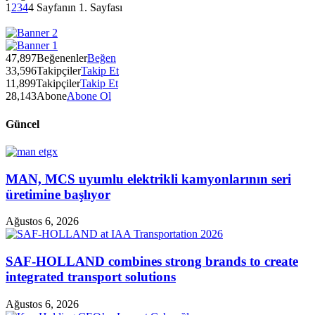
1
2
3
4
4 Sayfanın 1. Sayfası
47,897
Beğenenler
Beğen
33,596
Takipçiler
Takip Et
11,899
Takipçiler
Takip Et
28,143
Abone
Abone Ol
Güncel
MAN, MCS uyumlu elektrikli kamyonlarının seri
üretimine başlıyor
Ağustos 6, 2026
SAF-HOLLAND combines strong brands to create
integrated transport solutions
Ağustos 6, 2026