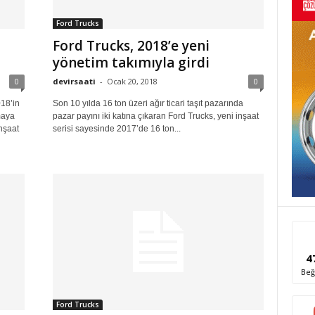
Ford Trucks
Ford Trucks, 2018’e yeni
yönetim takımıyla girdi
0
devirsaati
-
Ocak 20, 2018
0
018’in
Son 10 yılda 16 ton üzeri ağır ticari taşıt pazarında
maya
pazar payını iki katına çıkaran Ford Trucks, yeni inşaat
nşaat
serisi sayesinde 2017’de 16 ton...
4
Beğ
Ford Trucks