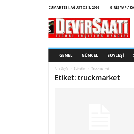
CUMARTESI, AĞUSTOS 8, 2026
GIRIŞ YAP / K
d
e
v
i
r
s
a
GENEL
GÜNCEL
SÖYLEŞI
a
t
Ana Sayfa
Etiketler
Truckmarket
i
Etiket: truckmarket