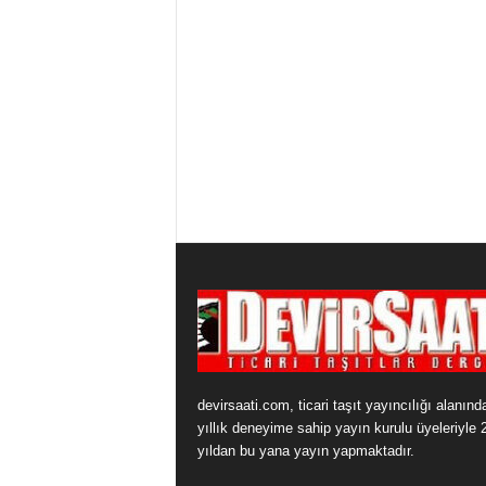
devirsaati.com, ticari taşıt yayıncılığı alanınd
yıllık deneyime sahip yayın kurulu üyeleriyle 
yıldan bu yana yayın yapmaktadır.