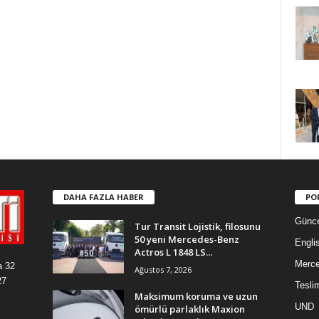
DAHA FAZLA HABER
PO
Günce
Tur Transit Lojistik, filosunu
50 yeni Mercedes-Benz
Engli
Actros L 1848 LS...
Merc
a 32
Ağustos 7, 2026
27
Tesli
Maksimum koruma ve uzun
UND
ömürlü parlaklık Maxion