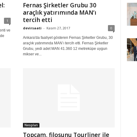
l:
Fernas Şirketler Grubu 30
araçlık yatırımında MAN’ı
tercih etti
1
devirsaati
-
Kasım 27, 2017
0
enti ve
lde
Ankara'da faaliyet gösteren Fernas Şirketler Grubu, 30
araçlık yatırımında MAN’ı tercih etti. Fernas Şirketler
Grubu, yedi adet MAN 41.360 12 metreküpe uygun
mikser ve...
Neoplan
Topçam, filosunu Tourliner ile