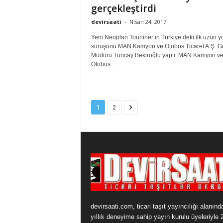
gerçekleştirdi
devirsaati
-
Nisan 24, 2017
Yeni Neoplan Tourliner’ın Türkiye’deki ilk uzun yo
sürüşünü MAN Kamyon ve Otobüs Ticaret A.Ş. G
Müdürü Tuncay Bekiroğlu yaptı. MAN Kamyon v
Otobüs...
1
2
devirsaati.com, ticari taşıt yayıncılığı alanınd
yıllık deneyime sahip yayın kurulu üyeleriyle 