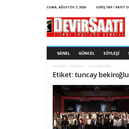
CUMA, AĞUSTOS 7, 2026
GIRIŞ YAP / KAYIT O
d
e
v
i
r
s
a
GENEL
GÜNCEL
SÖYLEŞI
a
t
Ana Sayfa
Etiketler
Tuncay bekiroğlu
i
Etiket: tuncay bekiroğlu