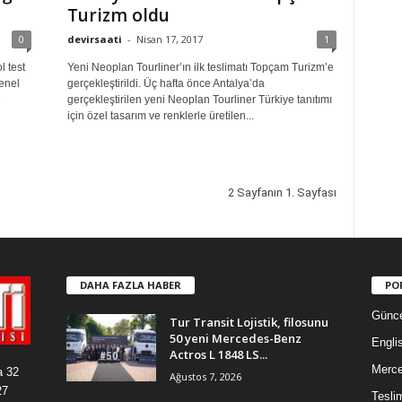
Turizm oldu
0
devirsaati
-
Nisan 17, 2017
1
l test
Yeni Neoplan Tourliner’ın ilk teslimatı Topçam Turizm’e
enel
gerçekleştirildi. Üç hafta önce Antalya’da
e
gerçekleştirilen yeni Neoplan Tourliner Türkiye tanıtımı
için özel tasarım ve renklerle üretilen...
2 Sayfanın 1. Sayfası
DAHA FAZLA HABER
PO
Günce
Tur Transit Lojistik, filosunu
50 yeni Mercedes-Benz
Engli
Actros L 1848 LS...
Merc
a 32
Ağustos 7, 2026
27
Tesli