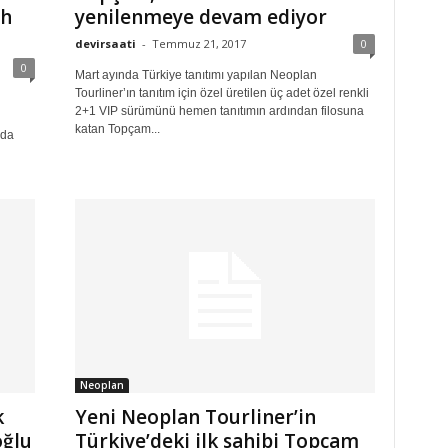
ih
yenilenmeye devam ediyor
devirsaati
-
Temmuz 21, 2017
0
0
Mart ayında Türkiye tanıtımı yapılan Neoplan
Tourliner’ın tanıtım için özel üretilen üç adet özel renkli
2+1 VIP sürümünü hemen tanıtımın ardından filosuna
katan Topçam...
nda
Neoplan
k
Yeni Neoplan Tourliner’in
oğlu
Türkiye’deki ilk sahibi Topçam