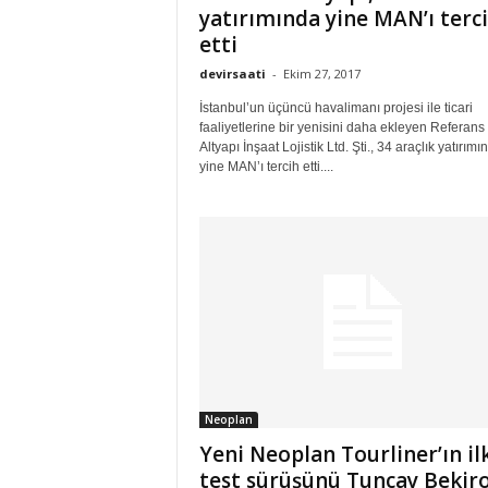
yatırımında yine MAN’ı terc
etti
devirsaati
-
Ekim 27, 2017
İstanbul’un üçüncü havalimanı projesi ile ticari
faaliyetlerine bir yenisini daha ekleyen Referans
Altyapı İnşaat Lojistik Ltd. Şti., 34 araçlık yatırımı
yine MAN’ı tercih etti....
Neoplan
Yeni Neoplan Tourliner’ın il
test sürüşünü Tuncay Bekir