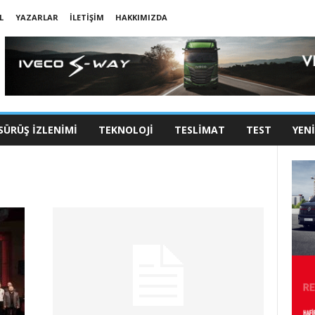
L
YAZARLAR
İLETIŞIM
HAKKIMIZDA
SÜRÜŞ İZLENIMI
TEKNOLOJI
TESLIMAT
TEST
YEN