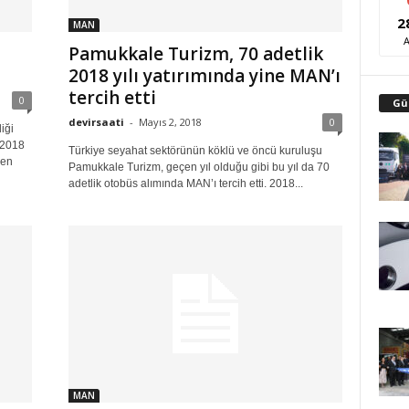
2
MAN
l
Pamukkale Turizm, 70 adetlik
2018 yılı yatırımında yine MAN’ı
tercih etti
0
Gü
devirsaati
-
Mayıs 2, 2018
0
iği
 2018
Türkiye seyahat sektörünün köklü ve öncü kuruluşu
nen
Pamukkale Turizm, geçen yıl olduğu gibi bu yıl da 70
adetlik otobüs alımında MAN’ı tercih etti. 2018...
MAN