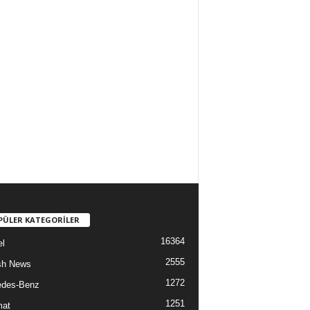
PÜLER KATEGORİLER
16364
l
2555
sh News
1272
edes-Benz
1251
mat