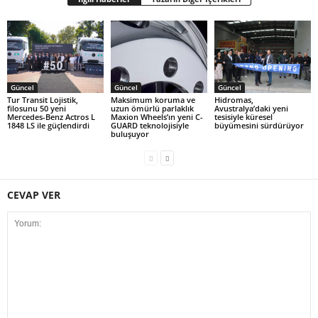
Güncel
Güncel
Güncel
Tur Transit Lojistik,
Maksimum koruma ve
Hidromas,
filosunu 50 yeni
uzun ömürlü parlaklık
Avustralya’daki yeni
Mercedes-Benz Actros L
Maxion Wheels’ın yeni C-
tesisiyle küresel
1848 LS ile güçlendirdi
GUARD teknolojisiyle
büyümesini sürdürüyor
buluşuyor
CEVAP VER