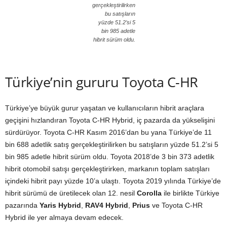
gerçekleştirilirken
bu satışların
yüzde 51.2’si 5
bin 985 adetle
hibrit sürüm oldu.
Türkiye’nin gururu Toyota C-HR
Türkiye’ye büyük gurur yaşatan ve kullanıcıların hibrit araçlara
geçişini hızlandıran Toyota C-HR Hybrid, iç pazarda da yükselişini
sürdürüyor. Toyota C-HR Kasım 2016’dan bu yana Türkiye’de 11
bin 688 adetlik satış gerçekleştirilirken bu satışların yüzde 51.2’si 5
bin 985 adetle hibrit sürüm oldu. Toyota 2018’de 3 bin 373 adetlik
hibrit otomobil satışı gerçekleştirirken, markanın toplam satışları
içindeki hibrit payı yüzde 10’a ulaştı. Toyota 2019 yılında Türkiye’de
hibrit sürümü de üretilecek olan 12. nesil
Corolla
ile birlikte Türkiye
pazarında
Yaris Hybrid
,
RAV4 Hybrid
,
Prius
ve Toyota C-HR
Hybrid ile yer almaya devam edecek.