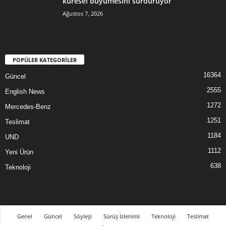
küresel büyümesini sürdürüyor
Ağustos 7, 2026
POPÜLER KATEGORİLER
16364
Güncel
2555
English News
1272
Mercedes-Benz
1251
Teslimat
1184
UND
1112
Yeni Ürün
638
Teknoloji
Genel
Güncel
Söyleşi
Sürüş İzlenimi
Teknoloji
Teslimat