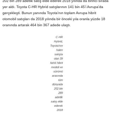
202 bin 289 adetlik satış elde ederek 2018 yılında da birinci sırada
yer aldı. Toyota C-HR Hybrid satışlarının 141 bin 45’i Avrupa’da
gerçekleşti. Bunun yanında Toyota’nın toplam Avrupa hibrit
otomobil satışları da 2018 yılında bir önceki yıla oranla yüzde 18
oranında artarak 464 bin 367 adede ulaştı.
C-HR
Hybrid,
Toyota’nın
halen
satışta
olan 39
farklı hibrit
modeli ve
sürümü
arasında
tüm
dünyada
202 bin
289
adetlik
satış elde
ederek
2018