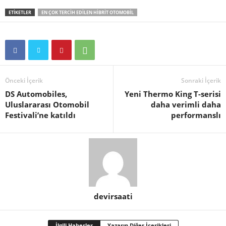
ETIKETLER
EN ÇOK TERCIH EDILEN HIBRIT OTOMOBIL
Önceki İçerik
Sonraki İçerik
DS Automobiles,
Yeni Thermo King T-serisi
Uluslararası Otomobil
daha verimli daha
Festivali’ne katıldı
performanslı
devirsaati
İlgili Haberler
Yazarın Diğer İçerikleri