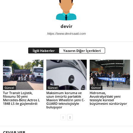
devir
https://www.devirsaati.com
İlgili Haberler
Yazarın Diğer İçerikleri
Güncel
Güncel
Güncel
Tur Transit Lojistik,
Maksimum koruma ve
Hidromas,
filosunu 50 yeni
uzun ömürlü parlaklık
Avustralya’daki yeni
Mercedes-Benz Actros L
Maxion Wheels’ın yeni C-
tesisiyle küresel
1848 LS ile güçlendirdi
GUARD teknolojisiyle
büyümesini sürdürüyor
buluşuyor
CEVAP VER