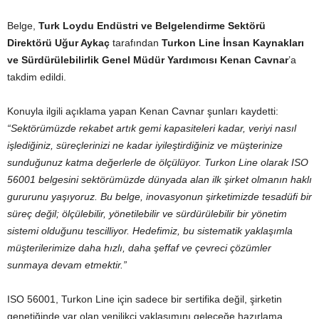
Belge,
Turk Loydu Endüstri ve Belgelendirme Sektörü
Direktörü
Uğur Aykaç
tarafından
Turkon Line İnsan Kaynakları
ve Sürdürülebilirlik Genel Müdür Yardımcısı Kenan Cavnar
’a
takdim edildi.
Konuyla ilgili açıklama yapan Kenan Cavnar şunları kaydetti:
“Sektörümüzde rekabet artık gemi kapasiteleri kadar, veriyi nasıl
işlediğiniz, süreçlerinizi ne kadar iyileştirdiğiniz ve müşterinize
sunduğunuz katma değerlerle de ölçülüyor. Turkon Line olarak ISO
56001 belgesini sektörümüzde dünyada alan ilk şirket olmanın haklı
gururunu yaşıyoruz. Bu belge, inovasyonun şirketimizde tesadüfi bir
süreç değil; ölçülebilir, yönetilebilir ve sürdürülebilir bir yönetim
sistemi olduğunu tescilliyor. Hedefimiz, bu sistematik yaklaşımla
müşterilerimize daha hızlı, daha şeffaf ve çevreci çözümler
sunmaya devam etmektir.”
ISO 56001, Turkon Line için sadece bir sertifika değil, şirketin
genetiğinde var olan yenilikçi yaklaşımını geleceğe hazırlama