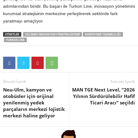
adımlarından biridir. Bu başarı ile Turkon Line, inovasyon yönetimini
kurumsal stratejisinin merkezine yerleştirerek sektörde fark
yaratmayı amaçlıyor.
ETIKETLER
ISO 56001 İNOVASYON YÖNETIM SISTEMI
KONTEYNER TAŞIMACILIĞI
TURKON LINE
Önceki İçerik
Sonraki İçerik
Neu-Ulm, kamyon ve
MAN TGE Next Level, “2026
otobüsler için orijinal
Yılının Sürdürülebilir Hafif
yenilenmiş yedek
Ticari Aracı” seçildi
parçaların merkezi lojistik
merkezi haline geliyor