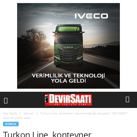
Ana Sayfa
Güncel
Turkon Line, konteyner taşımacılığında dünyada “ISO 56001”
alan ilk şirket oldu
GÜNCEL
Turkon Line, konteyner