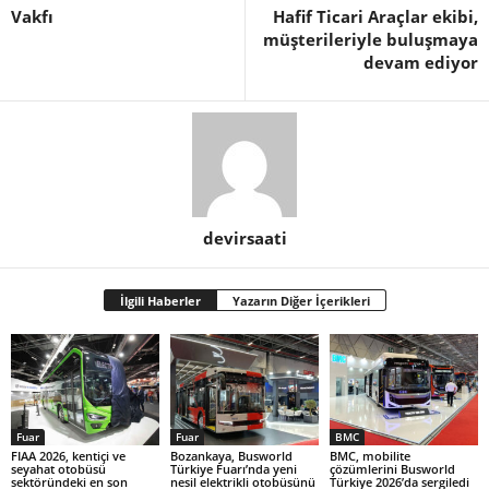
Vakfı
Hafif Ticari Araçlar ekibi,
müşterileriyle buluşmaya
devam ediyor
devirsaati
İlgili Haberler
Yazarın Diğer İçerikleri
Fuar
Fuar
BMC
FIAA 2026, kentiçi ve
Bozankaya, Busworld
BMC, mobilite
seyahat otobüsü
Türkiye Fuarı’nda yeni
çözümlerini Busworld
sektöründeki en son
nesil elektrikli otobüsünü
Türkiye 2026’da sergiledi