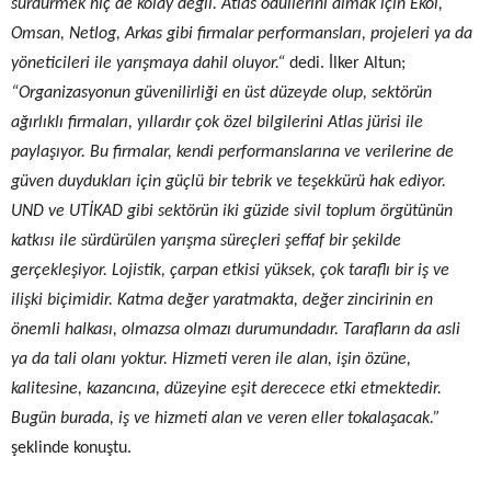
sürdürmek hiç de kolay değil
.
Atlas
ödüllerini
almak için Ekol,
Omsan, Netlog, Arkas gibi
firmalar
performansları, projeleri ya da
yöneticileri ile yarışmaya dahil oluyor.
“
dedi. İlker Altun;
“Organizasyonun güvenilirliği en üst düzeyde olup, sektörün
ağırlıklı firmaları, yıllardır çok özel bilgilerini Atlas jürisi ile
paylaşıyor. Bu firmalar, kendi performanslarına ve verilerine de
güven duydukları için güçlü bir tebrik ve teşekkürü hak ediyor.
UND ve UTİKAD gibi sektörün iki güzide sivil toplum örgütünün
katkısı ile sürdürülen yarışma süreçleri şeffaf bir şekilde
gerçekleşiyor.
Lojistik, çarpan etkisi yüksek, çok taraflı bir iş ve
ilişki biçimidir.
Katma değer yaratmakta, değer zincirinin en
önemli halkası, olmazsa olmazı durumundadır.
Tarafların da asli
ya da tali olanı yoktur. Hizmeti veren ile alan, işin özüne,
kalitesine, kazancına, düzeyine eşit derecece etki etmektedir.
Bugün burada, iş ve hizmeti alan ve veren eller tokalaşacak.”
şeklinde konuştu.