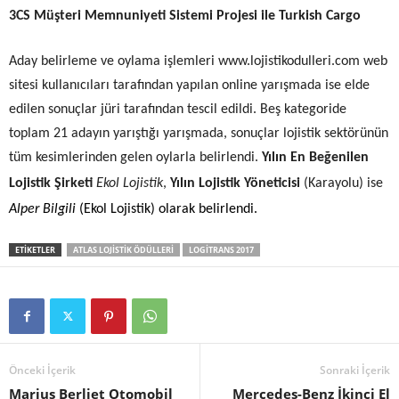
3CS Müşteri Memnuniyeti Sistemi Projesi ile Turkish Cargo
Aday belirleme ve oylama işlemleri www.lojistikodulleri.com web
sitesi kullanıcıları tarafından yapılan online yarışmada ise elde
edilen sonuçlar jüri tarafından tescil edildi.
Beş
kategoride
toplam 21 adayın yarıştığı yarışmada, sonuçlar lojistik sektörünün
tüm kesimlerinden gelen oylarla belirlendi.
Yılın En Beğenilen
Lojistik Şirketi
Ekol Lojistik
,
Yılın Lojistik Yöneticisi
(Karayolu)
ise
Alper Bilgili
(Ekol Lojistik)
olarak belirlendi.
ETIKETLER
ATLAS LOJISTIK ÖDÜLLERI
LOGITRANS 2017
Önceki İçerik
Sonraki İçerik
Marius Berliet Otomobil
Mercedes-Benz İkinci El