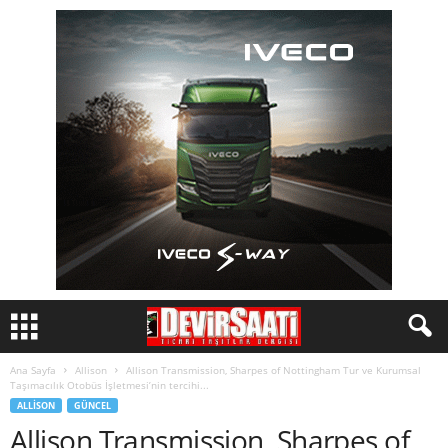
Ana Sayfa
Allison
Allison Transmission, Sharpes of Nottingham Tur ve Kurumsal
Taşımacılık Otobüs İşletmesi’nin tercihi...
ALLISON
GÜNCEL
Allison Transmission, Sharpes of