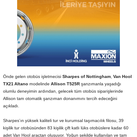
Önde gelen otobüs işletmecisi
Sharpes of Nottingham
,
Van Hool
TX21 Altano
modelinde
Allison T525R
şanzımanla yaşadığı
olumlu deneyimin ardından, gelecek tüm otobüs siparişlerinde
Allison tam otomatik şanzıman donanımını tercih edeceğini
açıkladı.
Sharpes’ın yüksek kaliteli tur ve kurumsal taşımacılık filosu, 39
kişilik tur otobüsünden 83 kişilik çift katlı lüks otobüslere kadar 60
adet Van Hool araçtan oluşuyor. Yoğun şekilde kullanılan ve tam