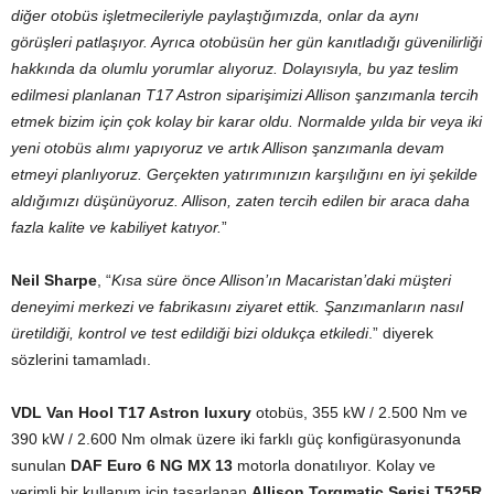
diğer otobüs işletmecileriyle paylaştığımızda, onlar da aynı
görüşleri patlaşıyor. Ayrıca otobüsün her gün kanıtladığı güvenilirliği
hakkında da olumlu yorumlar alıyoruz.
Dolayısıyla, bu yaz teslim
edilmesi planlanan T17 Astron siparişimizi Allison şanzımanla tercih
etmek bizim için çok kolay bir karar oldu. Normalde yılda bir veya iki
yeni otobüs alımı yapıyoruz ve artık Allison şanzımanla devam
etmeyi planlıyoruz. Gerçekten yatırımınızın karşılığını en iyi şekilde
aldığımızı düşünüyoruz. Allison, zaten tercih edilen bir araca daha
fazla kalite ve kabiliyet katıyor.
”
Neil Sharpe
, “
Kısa süre önce Allison’ın Macaristan’daki müşteri
deneyimi merkezi ve fabrikasını ziyaret ettik. Şanzımanların nasıl
üretildiği, kontrol ve test edildiği bizi oldukça etkiledi
.” diyerek
sözlerini tamamladı.
VDL Van Hool T17 Astron luxury
otobüs, 355 kW / 2.500 Nm ve
390 kW / 2.600 Nm olmak üzere iki farklı güç konfigürasyonunda
sunulan
DAF Euro 6 NG MX 13
motorla donatılıyor. Kolay ve
verimli bir kullanım için tasarlanan
Allison Torqmatic Serisi T525R