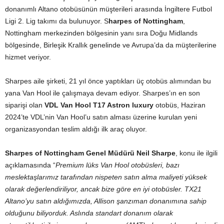
donanımlı Altano otobüsünün müşterileri arasında İngiltere Futbol
Ligi 2. Lig takımı da bulunuyor. S
harpes of Nottingham
,
Nottingham merkezinden bölgesinin yanı sıra Doğu Midlands
bölgesinde, Birleşik Krallık genelinde ve Avrupa’da da müşterilerine
hizmet veriyor.
Sharpes aile şirketi, 21 yıl önce yaptıkları üç otobüs alımından bu
yana Van Hool ile çalışmaya devam ediyor. Sharpes’ın en son
siparişi olan
VDL Van Hool T17 Astron luxury
otobüs, Haziran
2024’te VDL’nin Van Hool’u satın alması üzerine kurulan yeni
organizasyondan teslim aldığı ilk araç oluyor.
Sharpes of Nottingham Genel Müdürü Neil Sharpe
, konu ile ilgili
açıklamasında “
Premium lüks Van Hool otobüsleri, bazı
meslektaşlarımız tarafından nispeten satın alma maliyeti yüksek
olarak değerlendiriliyor, ancak bize göre en iyi otobüsler. TX21
Altano’yu satın aldığımızda, Allison şanzıman donanımına sahip
olduğunu biliyorduk. Aslında standart donanım olarak