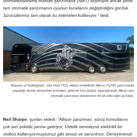
otomatikleştirilmiş manuel şanzımana (AMT) alışmıştık ancak şimdi
tam otomatik şanzımanın oyunun kurallarını değiştirdiğini gördük.
Sürücülerimiz tam olarak bu kelimeleri kullanıyor.”
dedi.
Sharpes of Nottingham, Van Hool TX21 Altano modelinde Allison T525R şanzımanla
yaşadığı olumlu deneyimin ardından, gelecek tüm otobüs siparişlerinde Allison tam
otomatik şanzıman donanımını tercih edeceğini açıkladı.
Neil Sharpe
, şunları ekledi: “
Allison şanzıman, sürüş komutlarını
çok seri şekilde yerine getiriyor. Üstelik neredeyse elektrikli bir
otobüs kullanıyormuşsunuz gibi sessiz ve sarsıntısız. Deneyimimizi