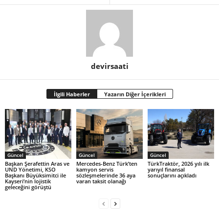
devirsaati
İlgili Haberler
Yazarın Diğer İçerikleri
Güncel
Güncel
Güncel
Başkan Şerafettin Aras ve
Mercedes-Benz Türk’ten
TürkTraktör, 2026 yılı ilk
UND Yönetimi, KSO
kamyon servis
yarıyıl finansal
Başkanı Büyüksimitci ile
sözleşmelerinde 36 aya
sonuçlarını açıkladı
Kayseri’nin lojistik
varan taksit olanağı
geleceğini görüştü