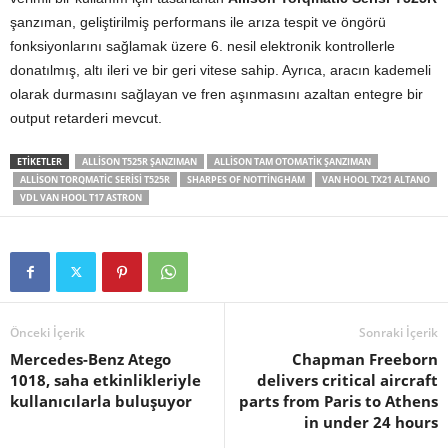
şanzıman, geliştirilmiş performans ile arıza tespit ve öngörü
fonksiyonlarını sağlamak üzere 6. nesil elektronik kontrollerle
donatılmış, altı ileri ve bir geri vitese sahip. Ayrıca, aracın kademeli
olarak durmasını sağlayan ve fren aşınmasını azaltan entegre bir
output retarderi mevcut.
ETIKETLER
ALLISON T525R ŞANZIMAN
ALLISON TAM OTOMATIK ŞANZIMAN
ALLISON TORQMATIC SERISI T525R
SHARPES OF NOTTINGHAM
VAN HOOL TX21 ALTANO
VDL VAN HOOL T17 ASTRON
Önceki İçerik
Sonraki İçerik
Mercedes-Benz Atego
Chapman Freeborn
1018, saha etkinlikleriyle
delivers critical aircraft
kullanıcılarla buluşuyor
parts from Paris to Athens
in under 24 hours