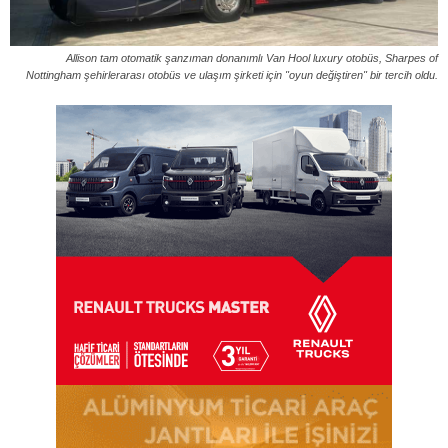
Allison tam otomatik şanzıman donanımlı Van Hool luxury otobüs, Sharpes of
Nottingham şehirlerarası otobüs ve ulaşım şirketi için "oyun değiştiren" bir tercih oldu.