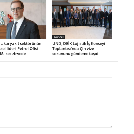
Güncel
e akaryakıt sektörünün
UND, DEİK Lojistik İş Konseyi
sel lideri Petrol Ofisi
Toplantısı’nda Çin vize
8. kez zirvede
sorununu gündeme taşıdı