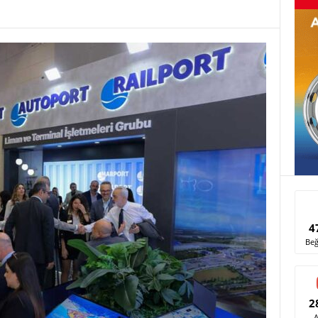
4
Beğ
2