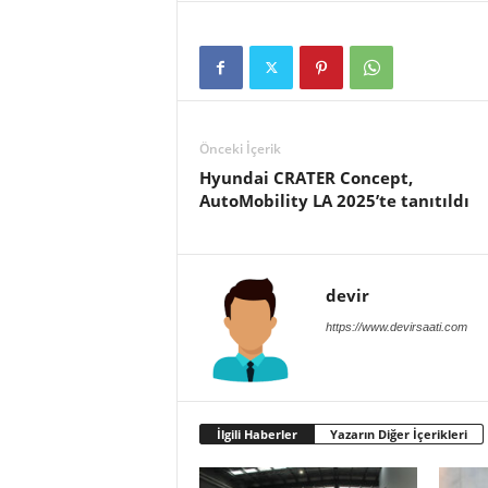
Önceki İçerik
Hyundai CRATER Concept,
AutoMobility LA 2025’te tanıtıldı
devir
https://www.devirsaati.com
İlgili Haberler
Yazarın Diğer İçerikleri