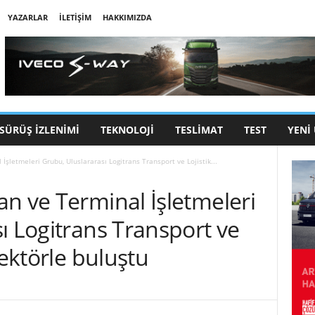
YAZARLAR
İLETIŞIM
HAKKIMIZDA
SÜRÜŞ İZLENIMI
TEKNOLOJI
TESLIMAT
TEST
YENI
İşletmeleri Grubu, Uluslararası Logitrans Transport ve Lojistik...
n ve Terminal İşletmeleri
ı Logitrans Transport ve
sektörle buluştu