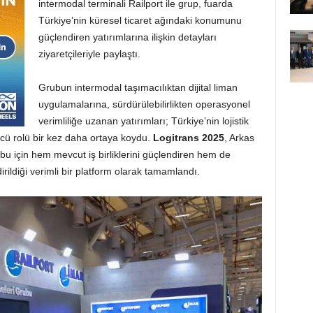
intermodal terminali Railport ile grup, fuarda
Türkiye’nin küresel ticaret ağındaki konumunu
güçlendiren yatırımlarına ilişkin detayları
ziyaretçileriyle paylaştı.
Grubun intermodal taşımacılıktan dijital liman
uygulamalarına, sürdürülebilirlikten operasyonel
verimliliğe uzanan yatırımları; Türkiye’nin lojistik
ü rolü bir kez daha ortaya koydu.
Logitrans 2025
, Arkas
bu için hem mevcut iş birliklerini güçlendiren hem de
irildiği verimli bir platform olarak tamamlandı.