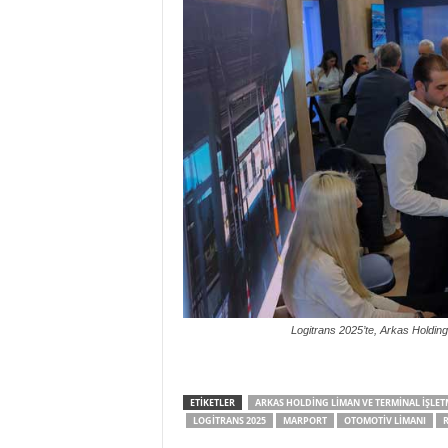
Logitrans 2025’te, Arkas Holding 
ETIKETLER
ARKAS HOLDING LIMAN VE TERMINAL İŞLE
LOGITRANS 2025
MARPORT
OTOMOTIV LIMANI
R