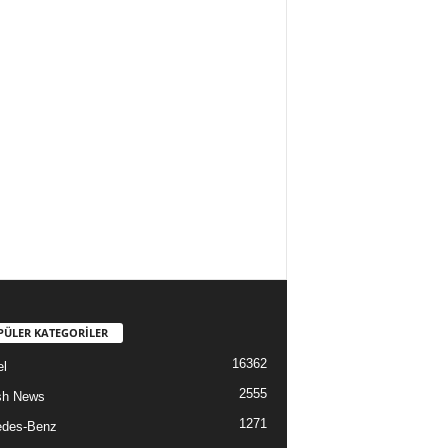
PÜLER KATEGORİLER
16362
l
2555
sh News
1271
edes-Benz