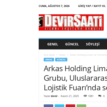
CUMA, AĞUSTOS 7, 2026
GIRIŞ YAP / KAYIT OL
d
e
v
i
r
s
a
GENEL
GÜNCEL
SÖYLEŞI
a
t
Ana Sayfa
Arkas
Arkas Holding Liman ve Terminal 
i
ARKAS
GÜNCEL
Arkas Holding Lima
Grubu, Uluslararas
Lojistik Fuarı’nda 
Yazar
devir
-
Kasım 21, 2025
1081
0