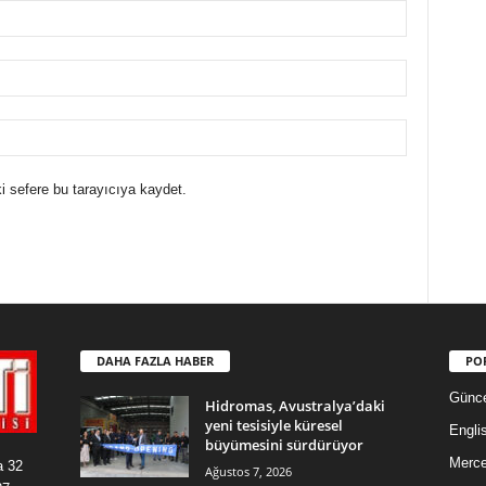
i sefere bu tarayıcıya kaydet.
DAHA FAZLA HABER
PO
Günce
Hidromas, Avustralya’daki
yeni tesisiyle küresel
Engli
büyümesini sürdürüyor
Merc
a 32
Ağustos 7, 2026