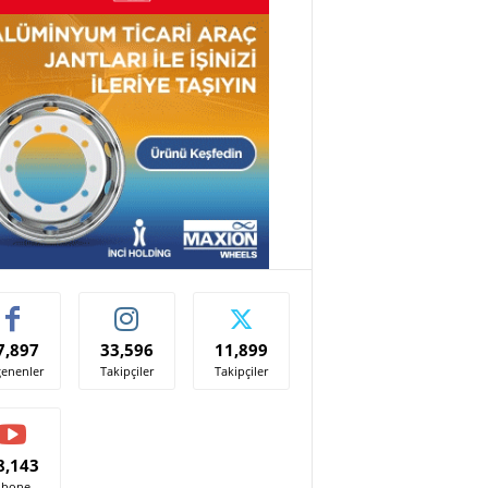
7,897
33,596
11,899
enenler
Takipçiler
Takipçiler
8,143
Abone