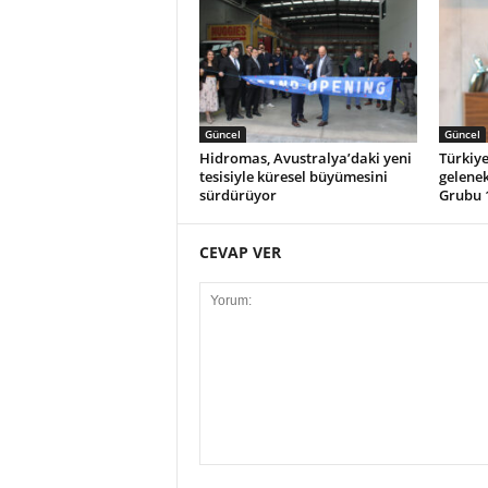
Güncel
Güncel
Hidromas, Avustralya’daki yeni
Türkiy
tesisiyle küresel büyümesini
gelenek
sürdürüyor
Grubu 1
CEVAP VER