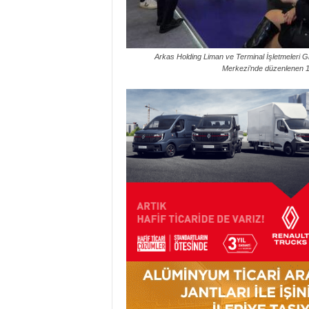
Arkas Holding Liman ve Terminal İşletmeleri 
Merkezi’nde düzenlenen 18.