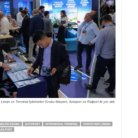
Liman ve Terminal İşletmeleri Grubu Marport, Autoport ve Railport ile yer aldı.
TMELERI GRUBU
AUTOPORT
INTERMODAL TERMINAL
KONTEYNER LIMANI
AILPORT