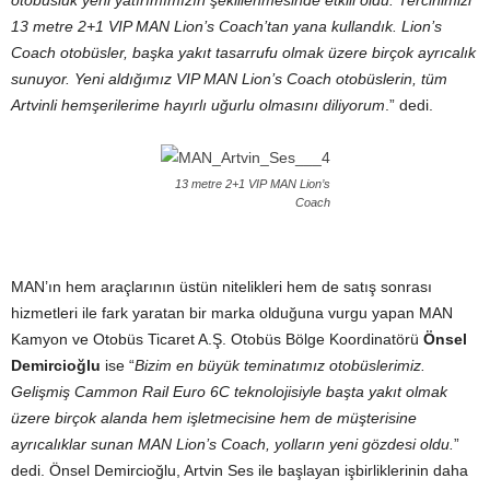
otobüslük yeni yatırımımızın şekillenmesinde etkili oldu. Tercihimizi
13 metre 2+1 VIP MAN Lion’s Coach’tan yana kullandık. Lion’s
Coach otobüsler, başka yakıt tasarrufu olmak üzere birçok ayrıcalık
sunuyor. Yeni aldığımız VIP MAN Lion’s Coach otobüslerin, tüm
Artvinli hemşerilerime hayırlı uğurlu olmasını diliyorum
.” dedi.
13 metre 2+1 VIP MAN Lion’s
Coach
MAN’ın hem araçlarının üstün nitelikleri hem de satış sonrası
hizmetleri ile fark yaratan bir marka olduğuna vurgu yapan MAN
Kamyon ve Otobüs Ticaret A.Ş. Otobüs Bölge Koordinatörü
Önsel
Demircioğlu
ise “
Bizim en büyük teminatımız otobüslerimiz.
Gelişmiş Cammon Rail Euro 6C teknolojisiyle başta yakıt olmak
üzere birçok alanda hem işletmecisine hem de müşterisine
ayrıcalıklar sunan MAN Lion’s Coach, yolların yeni gözdesi oldu.
”
dedi. Önsel Demircioğlu, Artvin Ses ile başlayan işbirliklerinin daha