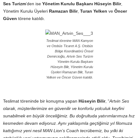
Ses Turizm
’den ise
Yönetim Kurulu Başkanı Hüseyin Bilir
,
Yönetim Kurulu Üyeleri
Ramazan Bilir
,
Turan Yelken
ve
Öncer
Güven
törene katıldı.
Teslimat törenine MAN Kamyon
ve Otobüs Ticaret A.Ş. Otobüs
Bölge Koordinatörü Önsel
Demircioğlu, Artvin Ses Turizm
Yönetim Kurulu Başkanı
Hüseyin Bilir, Yönetim Kurulu
Üyeleri Ramazan Bilir, Turan
Yelken ve Öncer Güven katıldı.
Teslimat töreninde bir konuşma yapan
Hüseyin Bilir
, “
Artvin Ses
olarak, müşterilerimize en güvenilir ve konforlu yolculuk keyfini
sunabilmek en büyük önceliğimiz. Bu doğrultuda yatırımlarımıza hız
kesmeden devam ediyoruz. Aynı yaklaşımla geçtiğimiz yıl filomuza
kattığımız yeni nesil MAN Lion’s Coach tecrübemiz, bu yılki iki