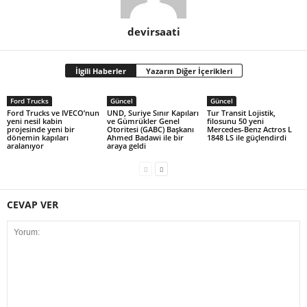
devirsaati
İlgili Haberler
Yazarın Diğer İçerikleri
Ford Trucks
Güncel
Güncel
Ford Trucks ve IVECO’nun
UND, Suriye Sınır Kapıları
Tur Transit Lojistik,
yeni nesil kabin
ve Gümrükler Genel
filosunu 50 yeni
projesinde yeni bir
Otoritesi (GABC) Başkanı
Mercedes-Benz Actros L
dönemin kapıları
Ahmed Badawi ile bir
1848 LS ile güçlendirdi
aralanıyor
araya geldi
CEVAP VER