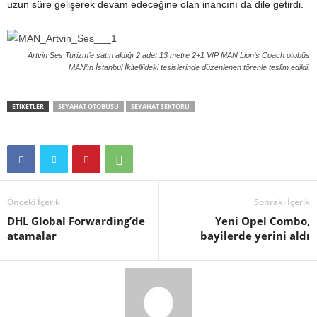
uzun süre gelişerek devam edeceğine olan inancını da dile getirdi.
Artvin Ses Turizm’e satın aldığı 2 adet 13 metre 2+1 VIP MAN Lion’s Coach otobüs
MAN’ın İstanbul İkitelli’deki tesislerinde düzenlenen törenle teslim edildi.
ETIKETLER
SEYAHAT OTOBÜSÜ
SEYAHAT SEKTÖRÜ
Önceki İçerik
Sonraki İçerik
DHL Global Forwarding’de
Yeni Opel Combo,
atamalar
bayilerde yerini aldı