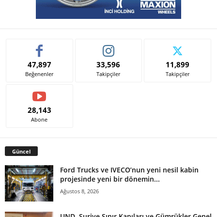
47,897
33,596
11,899
Beğenenler
Takipçiler
Takipçiler
28,143
Abone
Güncel
Ford Trucks ve IVECO’nun yeni nesil kabin
projesinde yeni bir dönemin...
Ağustos 8, 2026
UND, Suriye Sınır Kapıları ve Gümrükler Genel