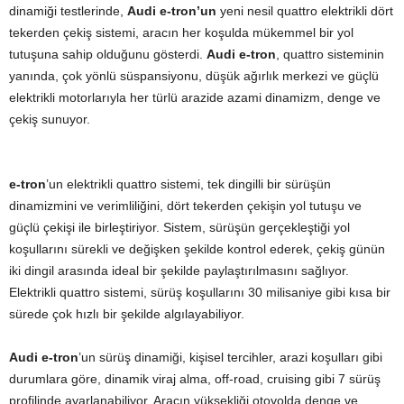
dinamiği testlerinde,
Audi e-tron’un
yeni nesil quattro elektrikli dört
tekerden çekiş sistemi, aracın her koşulda mükemmel bir yol
tutuşuna sahip olduğunu gösterdi.
Audi e-tron
, quattro sisteminin
yanında, çok yönlü süspansiyonu, düşük ağırlık merkezi ve güçlü
elektrikli motorlarıyla her türlü arazide azami dinamizm, denge ve
çekiş sunuyor.
e-tron
’un elektrikli quattro sistemi, tek dingilli bir sürüşün
dinamizmini ve verimliliğini, dört tekerden çekişin yol tutuşu ve
güçlü çekişi ile birleştiriyor. Sistem, sürüşün gerçekleştiği yol
koşullarını sürekli ve değişken şekilde kontrol ederek, çekiş günün
iki dingil arasında ideal bir şekilde paylaştırılmasını sağlıyor.
Elektrikli quattro sistemi, sürüş koşullarını 30 milisaniye gibi kısa bir
sürede çok hızlı bir şekilde algılayabiliyor.
Audi e-tron
’un sürüş dinamiği, kişisel tercihler, arazi koşulları gibi
durumlara göre, dinamik viraj alma, off-road, cruising gibi 7 sürüş
profilinde ayarlanabiliyor. Aracın yüksekliği otoyolda denge ve