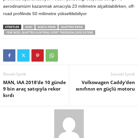
aerodinamizm kazanmak amacıyla 23 milimetre alçaltılabilirken, off-
road profilinde 50 milimetre yükseltilebiliyor
ETIKETLER
AUDI
AUDI E-TRON
QUATTRO DRIVE
YENI NESIL QUATTRO ELEKTRIKLI DÖRT TEKERDEN ÇEKIŞ SISTEMI
Önceki İçerik
Sonraki İçerik
MAN, IAA 2018’de 10 günde
Volkswagen Caddy’den
9 bin araç satışıyla rekor
sınıfının en güçlü motoru
kırdı