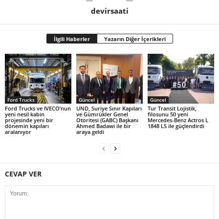
devirsaati
İlgili Haberler
Yazarın Diğer İçerikleri
Ford Trucks
Güncel
Güncel
Ford Trucks ve IVECO’nun
UND, Suriye Sınır Kapıları
Tur Transit Lojistik,
yeni nesil kabin
ve Gümrükler Genel
filosunu 50 yeni
projesinde yeni bir
Otoritesi (GABC) Başkanı
Mercedes-Benz Actros L
dönemin kapıları
Ahmed Badawi ile bir
1848 LS ile güçlendirdi
aralanıyor
araya geldi
CEVAP VER