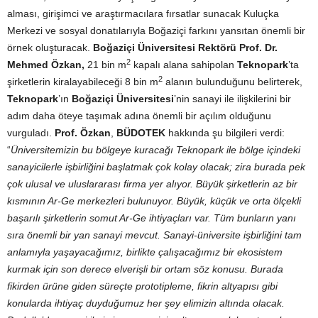
alması, girişimci ve araştırmacılara fırsatlar sunacak Kuluçka
Merkezi ve sosyal donatılarıyla Boğaziçi farkını yansıtan önemli bir
örnek oluşturacak.
Boğaziçi Üniversitesi Rektörü Prof. Dr.
2
Mehmed Özkan
,
21 bin m
kapalı alana sahipolan
Teknopark
’ta
2
şirketlerin kiralayabileceği 8 bin m
alanın bulunduğunu belirterek,
Teknopark
’ın
Boğaziçi Üniversitesi
’nin sanayi ile ilişkilerini bir
adım daha öteye taşımak adına önemli bir açılım olduğunu
vurguladı.
Prof. Özkan
,
BÜDOTEK
hakkında şu bilgileri verdi:
“
Üniversitemizin bu bölgeye kuracağı Teknopark ile bölge içindeki
sanayicilerle işbirliğini başlatmak çok kolay olacak; zira burada pek
çok ulusal ve uluslararası firma yer alıyor. Büyük şirketlerin az bir
kısmının Ar-Ge merkezleri bulunuyor. Büyük, küçük ve orta ölçekli
başarılı şirketlerin somut Ar-Ge ihtiyaçları var. Tüm bunların yanı
sıra önemli bir yan sanayi mevcut. Sanayi-üniversite işbirliğini tam
anlamıyla yaşayacağımız, birlikte çalışacağımız bir ekosistem
kurmak için son derece elverişli bir ortam söz konusu. Burada
fikirden ürüne giden süreçte prototipleme, fikrin altyapısı gibi
konularda ihtiyaç duyduğumuz her şey elimizin altında olacak.