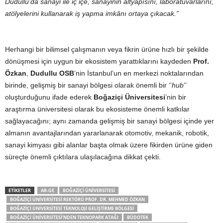
Dudullu’da sanayi ile iç içe, sanayinin altyapısını, laboratuvarlarını,
atölyelerini kullanarak iş yapma imkânı ortaya çıkacak.”
Herhangi bir bilimsel çalışmanın veya fikrin ürüne hızlı bir şekilde
dönüşmesi için uygun bir ekosistem yarattıklarını kaydeden
Prof.
Özkan
,
Dudullu
OSB
’nin İstanbul’un en merkezi noktalarından
birinde, gelişmiş bir sanayi bölgesi olarak önemli bir ‘’
hub
’’
oluşturduğunu ifade ederek
Boğaziçi Üniversitesi
’nin bir
araştırma üniversitesi olarak bu ekosisteme önemli katkılar
sağlayacağını; aynı zamanda gelişmiş bir sanayi bölgesi içinde yer
almanın avantajlarından yararlanarak otomotiv, mekanik, robotik,
sanayi kimyası gibi alanlar başta olmak üzere fikirden ürüne giden
süreçte önemli çıktılara ulaşılacağına dikkat çekti.
ETIKETLER
AR-GE
BOĞAZIÇI ÜNIVERSITESI
BOĞAZIÇI ÜNIVERSITESI REKTÖRÜ PROF. DR. MEHMED ÖZKAN
BOĞAZIÇI ÜNIVERSITESI TEKNOLOJI GELIŞTIRME BÖLGESI
BOĞAZIÇI ÜNIVERSITESI’NDEN TEKNOPARK ATAĞI
BÜDOTEK