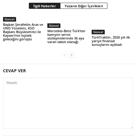
İlgili Haberler
Yazarın Diğer İçerikleri
Güncel
Başkan Şerafettin Aras ve
Güncel
UND Yönetimi, KSO
Mercedes-Benz Türk’ten
Başkanı Büyüksimitci ile
Güncel
kamyon servis
Kayseri’nin lojistik
TürkTraktör, 2026 yılı ilk
sözleşmelerinde 36 aya
geleceğini görüştü
yarıyıl finansal
varan taksit olanağı
sonuçlarını açıkladı
CEVAP VER