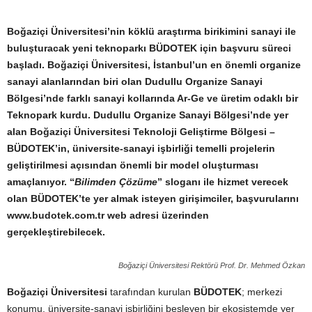
Boğaziçi Üniversitesi’nin köklü araştırma birikimini sanayi ile
buluşturacak yeni teknoparkı BÜDOTEK için başvuru süreci
başladı.
Boğaziçi Üniversitesi, İstanbul’un en önemli organize
sanayi alanlarından biri olan Dudullu Organize Sanayi
Bölgesi’nde farklı sanayi kollarında Ar-Ge ve üretim odaklı bir
Teknopark kurdu. Dudullu Organize Sanayi Bölgesi’nde yer
alan Boğaziçi Üniversitesi Teknoloji Geliştirme Bölgesi –
BÜDOTEK’in, üniversite-sanayi işbirliği temelli projelerin
geliştirilmesi açısından önemli bir model oluşturması
amaçlanıyor. “
Bilimden Çözüme
” sloganı ile hizmet verecek
olan BÜDOTEK’te yer almak isteyen girişimciler, başvurularını
www.budotek.com.tr
web adresi üzerinden
gerçekleştirebilecek.
Boğaziçi Üniversitesi Rektörü Prof. Dr. Mehmed Özkan
Boğaziçi Üniversitesi
tarafından kurulan
BÜDOTEK
; merkezi
konumu, üniversite-sanayi işbirliğini besleyen bir ekosistemde yer