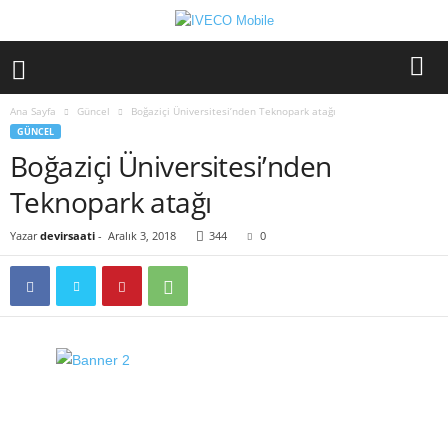
Ana Sayfa
Güncel
Boğaziçi Üniversitesi’nden Teknopark atağı
GÜNCEL
Boğaziçi Üniversitesi’nden
Teknopark atağı
Yazar
devirsaati
-
Aralık 3, 2018
344
0