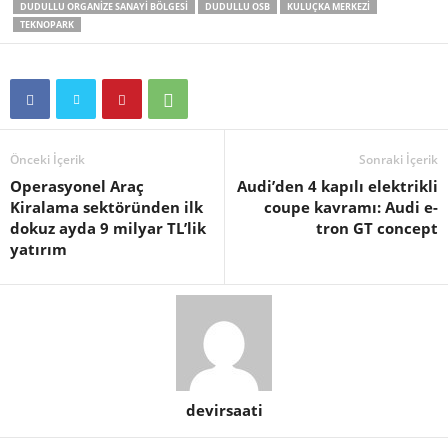
DUDULLU ORGANIZE SANAYI BÖLGESI
DUDULLU OSB
KULUÇKA MERKEZI
TEKNOPARK
Önceki İçerik
Sonraki İçerik
Operasyonel Araç
Audi’den 4 kapılı elektrikli
Kiralama sektöründen ilk
coupe kavramı: Audi e-
dokuz ayda 9 milyar TL’lik
tron GT concept
yatırım
devirsaati