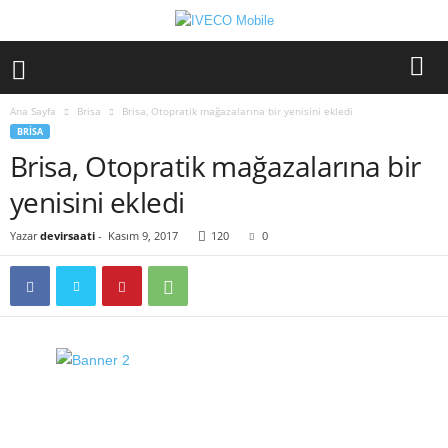
Ana Sayfa
Brisa
Brisa, Otopratik mağazalarına bir yenisini ekledi
BRISA
Brisa, Otopratik mağazalarına bir
yenisini ekledi
Yazar
devirsaati
-
Kasım 9, 2017
120
0