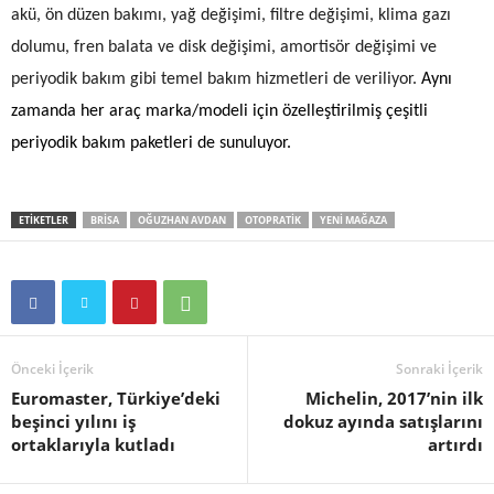
akü, ön düzen bakımı, yağ değişimi, filtre değişimi, klima gazı
dolumu, fren balata
ve
disk değişimi, amortisör değişimi ve
periyodik bakım gibi temel bakım hizmetleri de veriliyor.
Aynı
zamanda her araç marka/modeli için özelleştirilmiş çeşitli
periyodik bakım paketleri de sunuluyor.
ETIKETLER
BRISA
OĞUZHAN AVDAN
OTOPRATIK
YENI MAĞAZA
Önceki İçerik
Sonraki İçerik
Euromaster, Türkiye’deki
Michelin, 2017’nin ilk
beşinci yılını iş
dokuz ayında satışlarını
ortaklarıyla kutladı
artırdı