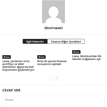
devirsaati
İlgili Haberler
Yazarın Diğer İçerikleri
Brisa
Lassa, Moldova’daki İilk
Brisa
Brisa
tabelalı mağazasını açtı
Lassa, yenilenen ürün
Brisa ilk çeyrek finansal
portföyü ve etkili
sonuçlarını açıkladı
distribütör ağıyla küresel
büyümesini güçlendiriyor
CEVAP VER