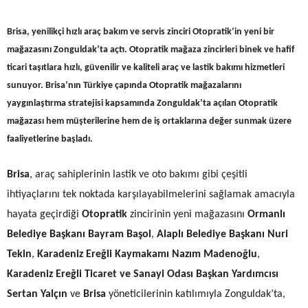
Brisa, yenilikçi hızlı araç bakım ve servis zinciri Otopratik’in yeni bir
mağazasını Zonguldak’ta açtı. Otopratik mağaza zincirleri binek ve hafif
ticari
taşıt
lara hızlı, güvenilir ve kaliteli araç ve lastik bakımı hizmetleri
sunuyor. Brisa’nın Türkiye çapında Otopratik mağazalarını
yaygınlaştırma stratejisi kapsamında Zonguldak’ta açılan Otopratik
mağazası hem müşterilerine hem de iş ortaklarına değer sunmak üzere
faaliyetlerine başladı.
Brisa
, araç sahiplerinin lastik ve oto bakımı gibi çeşitli
ihtiyaçlarını tek noktada karşılayabilmelerini sağlamak amacıyla
hayata geçirdiği
Otopratik
zincirinin yeni mağazasını
Ormanlı
Belediye Başkanı Bayram Başol
,
Alaplı Belediye Başkanı Nuri
Tekin
,
Karadeniz Ereğli
Kaymakamı Nazım Madenoğlu
,
Karadeniz
Ereğli Ticaret ve Sanayi Odası Başkan Yardımcısı
Sertan Yalçın
ve
Brisa
yöneticilerinin katılımıyla
Zonguldak’ta,