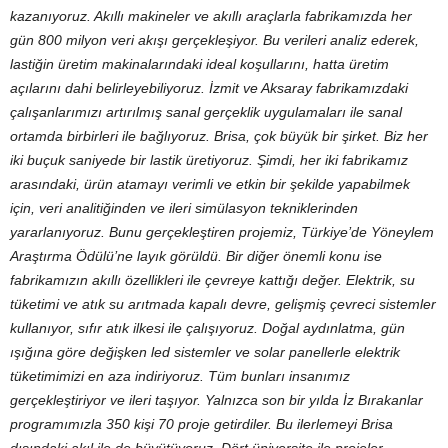
kazanıyoruz. Akıllı makineler ve akıllı araçlarla fabrikamızda her
gün 800 milyon veri akışı gerçekleşiyor. Bu verileri analiz ederek,
lastiğin üretim makinalarındaki ideal koşullarını, hatta üretim
açılarını dahi belirleyebiliyoruz. İzmit ve Aksaray fabrikamızdaki
çalışanlarımızı artırılmış sanal gerçeklik uygulamaları ile sanal
ortamda birbirleri ile bağlıyoruz. Brisa, çok büyük bir şirket. Biz her
iki buçuk saniyede bir lastik üretiyoruz. Şimdi, her iki fabrikamız
arasındaki, ürün atamayı verimli ve etkin bir şekilde yapabilmek
için, veri analitiğinden ve ileri simülasyon tekniklerinden
yararlanıyoruz. Bunu gerçekleştiren projemiz, Türkiye’de Yöneylem
Araştırma Ödülü’ne layık görüldü. Bir diğer önemli konu ise
fabrikamızın akıllı özellikleri ile çevreye kattığı değer. Elektrik, su
tüketimi ve atık su arıtmada kapalı devre, gelişmiş çevreci sistemler
kullanıyor, sıfır atık ilkesi ile çalışıyoruz. Doğal aydınlatma, gün
ışığına göre değişken led sistemler ve solar panellerle elektrik
tüketimimizi en aza indiriyoruz.
Tüm bunları insanımız
gerçekleştiriyor ve ileri taşıyor. Yalnızca son bir yılda İz Bırakanlar
programımızla 350 kişi 70 proje getirdiler. Bu ilerlemeyi Brisa