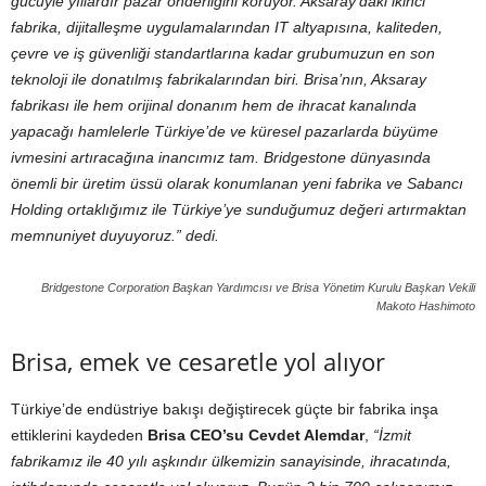
gücüyle yıllardır pazar önderliğini koruyor. Aksaray’daki ikinci
fabrika, dijitalleşme uygulamalarından IT altyapısına, kaliteden,
çevre ve iş güvenliği standartlarına kadar grubumuzun en son
teknoloji ile donatılmış fabrikalarından biri. Brisa’nın, Aksaray
fabrikası ile hem orijinal donanım hem de ihracat kanalında
yapacağı hamlelerle Türkiye’de ve küresel pazarlarda büyüme
ivmesini artıracağına inancımız tam. Bridgestone dünyasında
önemli bir üretim üssü olarak konumlanan yeni fabrika ve Sabancı
Holding ortaklığımız ile Türkiye’ye sunduğumuz değeri artırmaktan
memnuniyet duyuyoruz.” dedi.
Bridgestone Corporation Başkan Yardımcısı ve Brisa Yönetim Kurulu Başkan Vekili
Makoto Hashimoto
Brisa, emek ve cesaretle yol alıyor
Türkiye’de endüstriye bakışı değiştirecek güçte bir fabrika inşa
ettiklerini kaydeden
Brisa CEO’su Cevdet Alemdar
,
“İzmit
fabrikamız ile 40 yılı aşkındır ülkemizin sanayisinde, ihracatında,