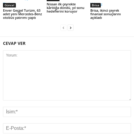
Nissan ilk çeyrekte
Güncel
Brisa
kârlılığa döndü, yıl sonu
Enver Geçgel Turizm, 63
Brisa, ikinci çeyrek
hedeflerini koruyor
adet yeni Mercedes-Benz
finansal sonuçlarını
otobüs yatırımı yaptı
açıkladı
CEVAP VER