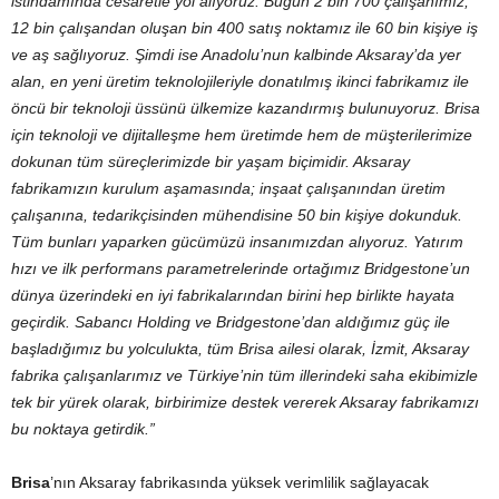
istihdamında cesaretle yol alıyoruz.
Bugün 2 bin 700 çalışanımız,
12 bin çalışandan oluşan bin 400 satış noktamız ile 60 bin kişiye iş
ve aş sağlıyoruz. Şimdi ise Anadolu’nun kalbinde Aksaray’da yer
alan, en yeni üretim teknolojileriyle donatılmış ikinci fabrikamız ile
öncü bir teknoloji üssünü ülkemize kazandırmış bulunuyoruz. Brisa
için teknoloji ve dijitalleşme hem üretimde hem de müşterilerimize
dokunan tüm süreçlerimizde bir yaşam biçimidir. Aksaray
fabrikamızın kurulum aşamasında; inşaat çalışanından üretim
çalışanına, tedarikçisinden mühendisine 50 bin kişiye dokunduk.
Tüm bunları yaparken gücümüzü insanımızdan alıyoruz. Yatırım
hızı ve ilk performans parametrelerinde ortağımız Bridgestone’un
dünya üzerindeki en iyi fabrikalarından birini hep birlikte hayata
geçirdik. Sabancı Holding ve Bridgestone’dan aldığımız güç ile
başladığımız bu yolculukta, tüm Brisa ailesi olarak, İzmit, Aksaray
fabrika çalışanlarımız ve Türkiye’nin tüm illerindeki saha ekibimizle
tek bir yürek olarak, birbirimize destek vererek Aksaray fabrikamızı
bu noktaya getirdik.”
Brisa
’nın Aksaray fabrikasında yüksek verimlilik sağlayacak