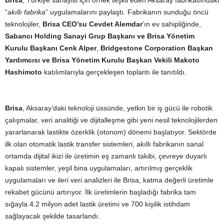
Brisa
, Türkiye sanayisi için örnek teşkil eden Aksaray fabrikasındaki
“
akıllı fabrika
” uygulamalarını paylaştı. Fabrikanın sunduğu öncü
teknolojiler,
Brisa CEO’su Cevdet Alemdar
’ın ev sahipliğinde,
Sabancı Holding Sanayi Grup Başkanı ve Brisa Yönetim
Kurulu Başkanı Cenk Alper
,
Bridgestone Corporation Başkan
Yardımcısı ve Brisa Yönetim Kurulu Başkan Vekili Makoto
Hashimoto
katılımlarıyla gerçekleşen toplantı ile tanıtıldı.
Brisa
, Aksaray’daki teknoloji üssünde, yetkin bir iş gücü ile robotik
çalışmalar, veri analitiği ve dijitalleşme gibi yeni nesil teknolojilerden
yararlanarak lastikte özerklik (otonom) dönemi başlatıyor. Sektörde
ilk olan otomatik lastik transfer sistemleri, akıllı fabrikanın sanal
ortamda dijital ikizi ile üretimin eş zamanlı takibi, çevreye duyarlı
kapalı sistemler, yeşil bina uygulamaları, artırılmış gerçeklik
uygulamaları ve ileri veri analizleri ile Brisa, katma değerli üretimle
rekabet gücünü artırıyor. İlk üretimlerin başladığı fabrika tam
sığayla 4.2 milyon adet lastik üretimi ve 700 kişilik istihdam
sağlayacak şekilde tasarlandı.