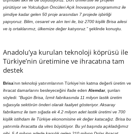
dışındaki akıl ile de büyütüyoruz. Dört üniversite ile projeler
yürütüyor ve Yolculuğun Öncüleri Açık İnovasyon programımız ile
şimdiye kadar gelen 50 proje arasından 7 projede işbirliği
yapıyoruz. Bilim, cesaret ve alın teri ile, biz 2700 kişilik Brisa ailesi
ve iş ortaklarımız, ülkemize değer katıyoruz.”
şeklinde konuştu.
Anadolu’ya kurulan teknoloji köprüsü ile
Türkiye’nin üretimine ve ihracatına tam
destek
Brisa
’nın teknoloji yatırımlarının Türkiye’nin katma değerli üretim ve
ihracat damarlarını besleyeceğini ifade eden
Alemdar
, şunları
söyledi:
“Bugün Brisa, İzmit fabrikasında 11 milyon lastik üretim
sığasıyla sektörün önderi olarak faaliyet gösteriyor. Aksaray
fabrikamız ile tam sığada ek 4.2 milyon adet lastik üretimi ve 700
kişilik istihdam ile Türkiye ekonomisine ek değer katacağız.
Brisa bu
yatırımla ihracatta da vites büyütüyor. Bu yıl başında açıkladığımız
gibi, 5.4 milyon adede karşılık gelen 210 milyon Dolar ihracat