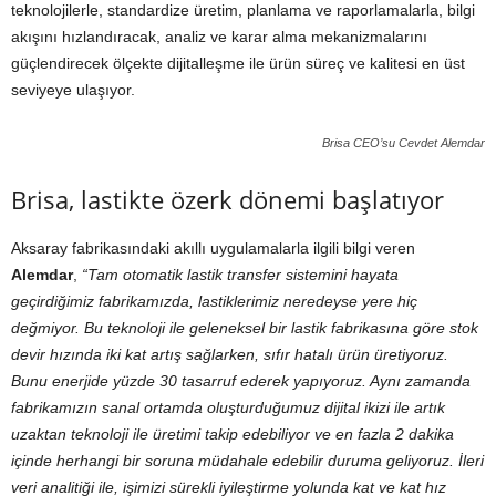
teknolojilerle, standardize üretim, planlama ve raporlamalarla, bilgi
akışını hızlandıracak, analiz ve karar alma mekanizmalarını
güçlendirecek ölçekte dijitalleşme ile ürün süreç ve kalitesi en üst
seviyeye ulaşıyor.
Brisa CEO’su Cevdet Alemdar
Brisa, lastikte özerk dönemi başlatıyor
Aksaray fabrikasındaki akıllı uygulamalarla ilgili bilgi veren
Alemdar
,
“Tam otomatik lastik transfer sistemini hayata
geçirdiğimiz fabrikamızda, lastiklerimiz neredeyse yere hiç
değmiyor. Bu teknoloji ile geleneksel bir lastik fabrikasına göre stok
devir hızında iki kat artış sağlarken, sıfır hatalı ürün üretiyoruz.
Bunu enerjide yüzde 30 tasarruf ederek yapıyoruz. Aynı zamanda
fabrikamızın sanal ortamda oluşturduğumuz dijital ikizi ile artık
uzaktan teknoloji ile üretimi takip edebiliyor ve en fazla 2 dakika
içinde herhangi bir soruna müdahale edebilir duruma geliyoruz. İleri
veri analitiği ile, işimizi sürekli iyileştirme yolunda kat ve kat hız