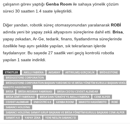
çalışanın görev yaptığı
Genba Room
ile sahaya yönelik çözüm
süreci 30 saatten 1.4 saate iyileştirildi.
Diğer yandan, robotik süreç otomasyonundan yaralanarak
ROBİ
adında yeni bir yapay zekâ altyapısını süreçlerine dahil etti.
Brisa
,
yapay zekadan, Ar-Ge, tedarik, finans, fiyatlandırma süreçlerinde
özellikle hep aynı şekilde yapılan, sık tekrarlanan işlerde
faydalanıyor. Bu sayede 27 saatlik veri geçiş kontrolü robotla
yapılan 1 saate indirildi.
ETIKETLER
AKILLI FABRIKA
AKSARAY
ARTIRILMIŞ GERÇEKLIK
BRIDGESTONE
BRIDGESTONE CORPORATION
BRIDGESTONE CORPORATION BAŞKAN YARDIMCISI VE BRISA YÖNETIM KURULU BAŞKAN VEKILI
MAKOTO HASHIMOTO
BRISA
BRISA AKSARAY FABRIKASI
BRISA CEO'SU CEVDET ALEMDAR
BRISA IZMIT FABRIKASI
BRISA’DAN TÜRKIYE’YE AKILLI FABRIKA
CENK ALPER
CEVDET ALEMDAR
ENDÜSTRI 4.0
GENBA ROOM
MAKOTO HASHIMOTO
ROBI
SABANCI HOLDING
SABANCI HOLDING SANAYI GRUP BAŞKANI VE BRISA YÖNETIM KURULU BAŞKANI CENK ALPER
SANAYI 4.0
YAPAY ZEKA
YENI NESLIN SABANCI'SI