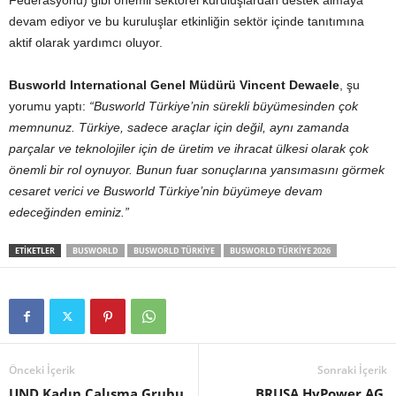
Federasyonu) gibi önemli sektörel kuruluşlardan destek almaya
devam ediyor ve bu kuruluşlar etkinliğin sektör içinde tanıtımına
aktif olarak yardımcı oluyor.
Busworld International Genel Müdürü Vincent Dewaele
, şu
yorumu yaptı:
“Busworld Türkiye’nin sürekli büyümesinden çok
memnunuz. Türkiye, sadece araçlar için değil, aynı zamanda
parçalar ve teknolojiler için de üretim ve ihracat ülkesi olarak çok
önemli bir rol oynuyor. Bunun fuar sonuçlarına yansımasını görmek
cesaret verici ve Busworld Türkiye’nin büyümeye devam
edeceğinden eminiz.”
ETIKETLER
BUSWORLD
BUSWORLD TÜRKIYE
BUSWORLD TÜRKIYE 2026
Önceki İçerik
Sonraki İçerik
UND Kadın Çalışma Grubu
BRUSA HyPower AG,