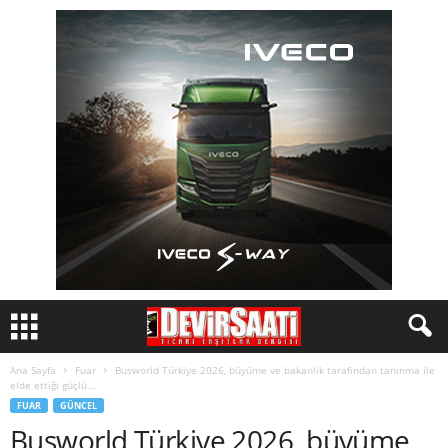
Ana Sayfa
Fuar
Busworld Türkiye 2026, büyüme ve bakanlık tarafından tanınma ile
elde ettiği güçlü...
FUAR
GÜNCEL
Busworld Türkiye 2026, büyüme