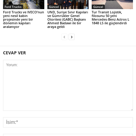
Ford Trucks
Güncel
Güncel
Ford Trucks ve IVECO’nun
UND, Suriye Sınır Kapıları
Tur Transit Lojistik,
yeni nesil kabin
ve Gümrükler Genel
filosunu 50 yeni
projesinde yeni bir
Otoritesi (GABC) Başkanı
Mercedes-Benz Actros L
dönemin kapıları
Ahmed Badawi ile bir
1848 LS ile güçlendirdi
aralanıyor
araya geldi
CEVAP VER