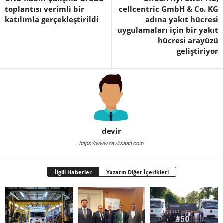
toplantısı verimli bir
cellcentric GmbH & Co. KG
katılımla gerçekleştirildi
adına yakıt hücresi
uygulamaları için bir yakıt
hücresi arayüzü
geliştiriyor
devir
https://www.devirsaati.com
İlgili Haberler
Yazarın Diğer İçerikleri