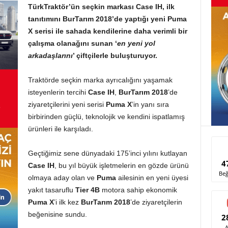
TürkTraktör’ün seçkin markası Case IH, ilk
tanıtımını BurTarım 2018’de yaptığı yeni Puma
X serisi ile sahada kendilerine daha verimli bir
çalışma olanağını sunan ‘
en yeni yol
arkadaşlarını
’ çiftçilerle buluşturuyor.
Traktörde seçkin marka ayrıcalığını yaşamak
isteyenlerin tercihi
Case IH
,
BurTarım 2018
’de
ziyaretçilerini yeni serisi
Puma X
’in yanı sıra
birbirinden güçlü, teknolojik ve kendini ispatlamış
ürünleri ile karşıladı.
Geçtiğimiz sene dünyadaki 175’inci yılını kutlayan
4
Case IH
, bu yıl büyük işletmelerin en gözde ürünü
Beğ
olmaya aday olan ve
Puma
ailesinin en yeni üyesi
yakıt tasaruflu
Tier 4B
motora sahip ekonomik
Puma X
’i ilk kez
BurTarım 2018
’de ziyaretçilerin
beğenisine sundu.
2