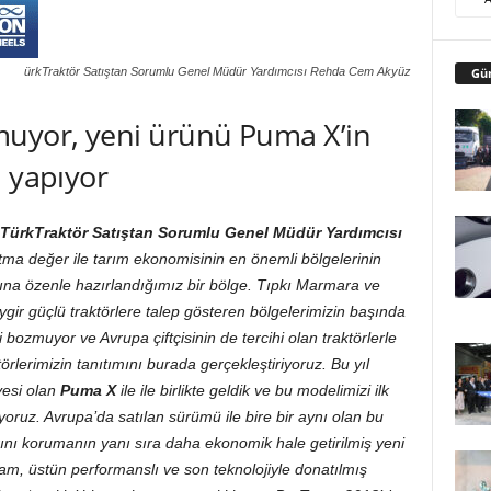
Gü
ürkTraktör Satıştan Sorumlu Genel Müdür Yardımcısı Rehda Cem Akyüz
muyor, yeni ürünü Puma X’in
a yapıyor
TürkTraktör Satıştan Sorumlu Genel Müdür Yardımcısı
atma değer ile tarım ekonomisinin en önemli bölgelerinin
rına özenle hazırlandığımız bir bölge. Tıpkı Marmara ve
gir güçlü traktörlere talep gösteren bölgelerimizin başında
i bozmuyor ve
Avrupa çiftçisinin de tercihi olan traktörlerle
ktörlerimizin tanıtımını burada gerçekleştiriyoruz.
Bu yıl
yesi olan
Puma X
ile
ile birlikte geldik
ve bu modelimizi ilk
yoruz. Avrupa’da satılan sürümü ile bire bir aynı olan bu
nı korumanın yanı sıra daha ekonomik hale getirilmiş yeni
lam, üstün performanslı ve son teknolojiyle donatılmış