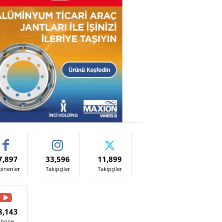
7,897
33,596
11,899
enenler
Takipçiler
Takipçiler
8,143
Abone