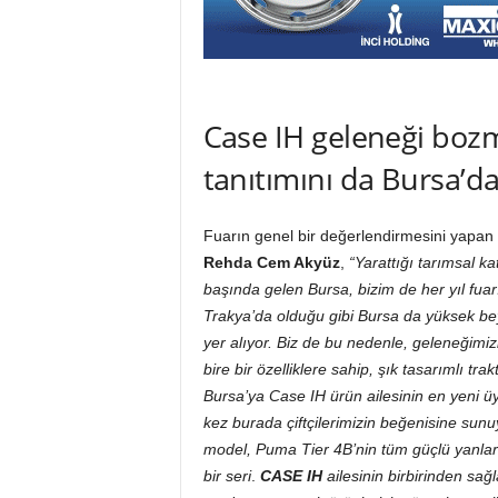
Case IH geleneği boz
tanıtımını da Bursa’d
Fuarın genel bir değerlendirmesini yapan
Rehda Cem Akyüz
,
“Y
a
rattığı tarımsal k
başında gelen Bursa, bizim de her yıl fua
Trakya’da olduğu gibi
Bursa da
y
üksek bey
yer alıyor. Biz de bu nedenle,
geleneğimiz
bire bir özelliklere sahip, şık tasarımlı tra
B
ursa’ya
Case IH ürün ailesinin en yeni ü
kez burada çiftçilerimizin beğenisine sunu
model, Puma Tier 4B’nin tüm güçlü yanları
bir seri
.
CASE IH
ailesinin birbirinden sağ