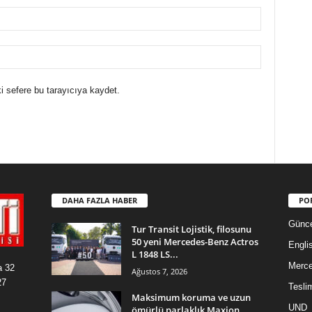
i sefere bu tarayıcıya kaydet.
DAHA FAZLA HABER
PO
Günce
Tur Transit Lojistik, filosunu
50 yeni Mercedes-Benz Actros
Engli
L 1848 LS...
Merc
a 32
Ağustos 7, 2026
27
Tesli
Maksimum koruma ve uzun
UND
ömürlü parlaklık Maxion