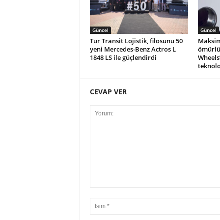
Güncel
Güncel
Tur Transit Lojistik, filosunu 50
Maksim
yeni Mercedes-Benz Actros L
ömürlü
1848 LS ile güçlendirdi
Wheels
teknolo
CEVAP VER