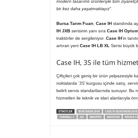
modern tasarımlı ürünleriyle tüm ziyaretçi
bir kez daha yaşatmaktayız
”.
Bursa Tarım Fuarı
,
Case IH
standında ay
IH JXB
serisinin yanı sıra
Case IH Optu
traktörler de sergileniyor.
Case IH
’in tanı
artıran yeni
Case IH
LB XL
Serisi büyük b
Case IH, 3S ile tüm hizme
Çiftçileri çok geniş bir ürün yelpazesiyle 
noktalarda ‘
3S
’ kurgusu içinde
satış, serv
belirli servis standartlarında sunuyor. Bu
hizmetleri ile teknik ve idari alanlarıyla ör
ETIKETLER
BURTARIM 2018
CASE IH BURTARIM 2018
FARMALL C
JXC
MAXPRO
MAXXUM
REHDA C