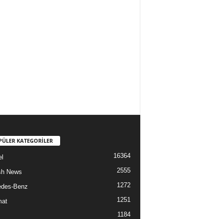
PÜLER KATEGORİLER
16364
l
2555
sh News
1272
edes-Benz
1251
mat
1184