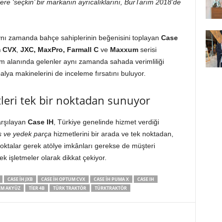
lere ‘seçkin’ bir markanın ayrıcalıklarını, BurTarım 2018’de
nı zamanda bahçe sahiplerinin beğenisini toplayan
Case
m CVX
,
JXC, MaxPro, Farmall C
ve
Maxxum
serisi
tım alanında gelenler aynı zamanda sahada verimliliği
alya makinelerini de inceleme fırsatını buluyor.
tleri tek bir noktadan sunuyor
karşılayan
Case IH
, Türkiye genelinde hizmet verdiği
is ve yedek parça
hizmetlerini bir arada ve tek noktadan,
 noktalar gerek atölye imkânları gerekse de müşteri
nek işletmeler olarak dikkat çekiyor.
CASE IH JXB
CASE IH OPTUM CVX
CASE IH PUMA X
CASE IH
EM AKYÜZ
TIER 4B
TÜRK TRAKTÖR
TÜRKTRAKTÖR