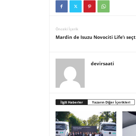
Önceki İçerik
Mardin de Isuzu Novociti Life’ı seçt
devirsaati
İlgili Haberler
Yazarın Diğer İçerikleri