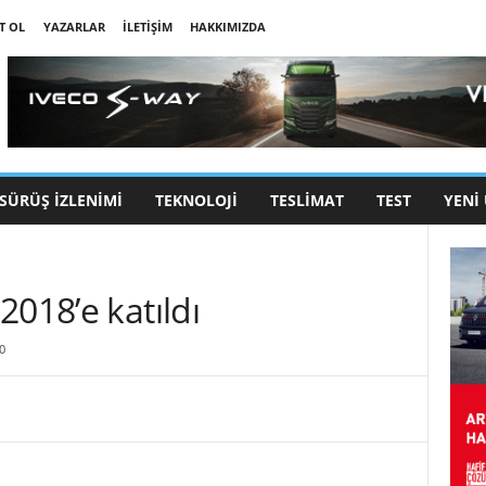
T OL
YAZARLAR
İLETIŞIM
HAKKIMIZDA
SÜRÜŞ İZLENIMI
TEKNOLOJI
TESLIMAT
TEST
YENI
2018’e katıldı
0