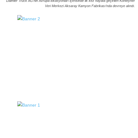
Daimler Truck AG’nin Avrupa lokasyonları içerisinde ilk kez hayata geçirilen Konteyner
Veri Merkezi Aksaray Kamyon Fabrikası’nda devreye alındı.