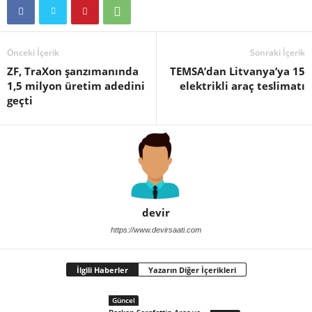
Önceki İçerik
Sonraki İçerik
ZF, TraXon şanzımanında
TEMSA’dan Litvanya’ya 15
1,5 milyon üretim adedini
elektrikli araç teslimatı
geçti
devir
https://www.devirsaati.com
İlgili Haberler
Yazarın Diğer İçerikleri
Güncel