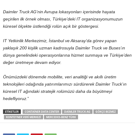
Daimler Truck AG’nin Avrupa lokasyonları içerisinde hayata
geçirilen ilk örnek olması, Türkiye’deki IT organizasyonumuzun
küresel ölçekte üstlendiği rolün açık bir göstergesi.
IT Yetkinlik Merkezimiz, İstanbul ve Aksaray’da görev yapan
yaklaşık 200 kişilik uzman kadrosuyla Daimler Truck ve Buses’ın
dünya genelindeki operasyonlarına hizmet sunmaya ve Türkiye’den
değer üretmeye devam ediyor.
Önümüzdeki dönemde mobilite, veri analitiği ve akıllı üretim
teknolojileri odağında yatırımlarımızı sürdürerek Daimler Truck’ın
küresel IT ağındaki stratejik rolümüzü daha da büyütmeyi
hedefliyoruz.
”
ETIKETLER
CONTAINER DATA CENTER
DAIMLER TRUCK AG
GÖKÇE BEZMEZ
KONTEYNER VERI MERKEZI
MERCEDES-BENZ TÜRK