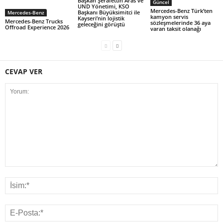
Başkan Şerafettin Aras ve
Güncel
UND Yönetimi, KSO
Mercedes-Benz Türk’ten
Başkanı Büyüksimitci ile
Mercedes-Benz
kamyon servis
Kayseri’nin lojistik
Mercedes-Benz Trucks
sözleşmelerinde 36 aya
geleceğini görüştü
Offroad Experience 2026
varan taksit olanağı
CEVAP VER