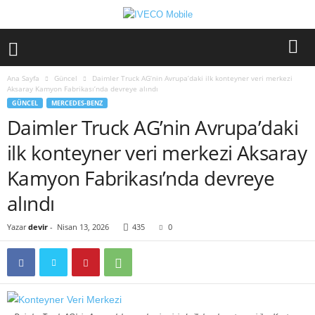
Ana Sayfa
Güncel
Daimler Truck AG’nin Avrupa’daki ilk konteyner veri merkezi
Aksaray Kamyon Fabrikası’nda devreye alındı
GÜNCEL
MERCEDES-BENZ
Daimler Truck AG’nin Avrupa’daki
ilk konteyner veri merkezi Aksaray
Kamyon Fabrikası’nda devreye
alındı
Yazar
devir
-
Nisan 13, 2026
435
0