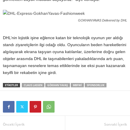
GOKHANYAVAS Delivered by DHL
DHL’nin lojistik işine eğlence katan bir teknolojik oyunun yer aldığı
standı ziyaretçilerin ilgi odağı oldu. Oyuncuların beden hareketlerini
algılayarak ekrana taşıyan oyuna katılanlar, üzerlerine doğru gelen
objeler arasında DHL ile taşınabilenleri yakaladıklarında artı puan,
taşınamayan nesnelere temas ettiklerinde ise eksi puan kazanarak
keyifli bir rekabetin içine girdi.
ETIKETLER
CLAUS LASSEN
GÖKHAN YAVAŞ
MBFWI
SPONSORLUK
Önceki İçerik
Sonraki İçerik