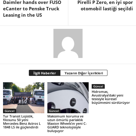
Daimler hands over FUSO
Pirelli P Zero, en iyi spor
eCanter to Penske Truck
otomobil lastiği seçildi
Leasing in the US
İlgili Haberler
Yazarın Diğer İçerikleri
Güncel
Hidromas,
Avustralya’daki yeni
tesisiyle küresel
büyümesini sürdürüyor
Güncel
Güncel
Tur Transit Lojistik,
Maksimum koruma ve
filosunu 50 yeni
uzun ömürlü parlaklık
Mercedes-Benz Actros L
Maxion Wheels’ın yeni C-
1848 LS ile güçlendirdi
GUARD teknolojisiyle
buluşuyor