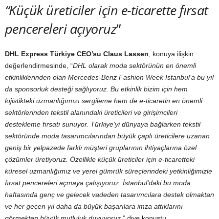
“Küçük üreticiler için e-ticarette fırsat
pencereleri açıyoruz
”
DHL Express Türkiye CEO’su Claus Lassen
, konuya ilişkin
değerlendirmesinde, “
DHL olarak moda sektörünün en önemli
etkinliklerinden olan Mercedes-Benz Fashion Week Istanbul’a bu yıl
da sponsorluk desteği sağlıyoruz. Bu etkinlik bizim için hem
lojistikteki uzmanlığımızı sergileme hem de e-ticaretin en önemli
sektörlerinden tekstil alanındaki üreticileri ve girişimcileri
destekleme fırsatı sunuyor. Türkiye’yi dünyaya bağlarken tekstil
sektöründe moda tasarımcılarından büyük çaplı üreticilere uzanan
geniş bir yelpazede farklı müşteri gruplarının ihtiyaçlarına özel
çözümler üretiyoruz. Özellikle küçük üreticiler için e-ticaretteki
küresel uzmanlığımız ve yerel gümrük süreçlerindeki yetkinliğimizle
fırsat pencereleri açmaya çalışıyoruz. İstanbul’daki bu moda
haftasında genç ve gelecek vadeden tasarımcılara destek olmaktan
ve her geçen yıl daha da büyük başarılara imza attıklarını
görmekten büyük mutluluk duyuyoruz.
” diye konuştu.