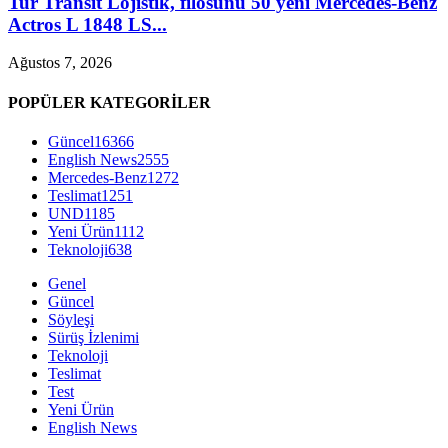
Tur Transit Lojistik, filosunu 50 yeni Mercedes-Benz
Actros L 1848 LS...
Ağustos 7, 2026
POPÜLER KATEGORİLER
Güncel
16366
English News
2555
Mercedes-Benz
1272
Teslimat
1251
UND
1185
Yeni Ürün
1112
Teknoloji
638
Genel
Güncel
Söyleşi
Sürüş İzlenimi
Teknoloji
Teslimat
Test
Yeni Ürün
English News