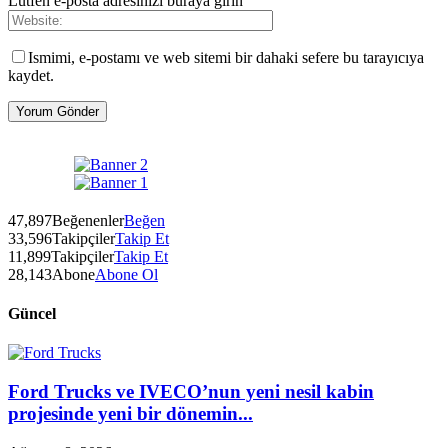
Lütfen e-posta adresinizi buraya girin
Ismimi, e-postamı ve web sitemi bir dahaki sefere bu tarayıcıya
kaydet.
47,897
Beğenenler
Beğen
33,596
Takipçiler
Takip Et
11,899
Takipçiler
Takip Et
28,143
Abone
Abone Ol
Güncel
Ford Trucks ve IVECO’nun yeni nesil kabin
projesinde yeni bir dönemin...