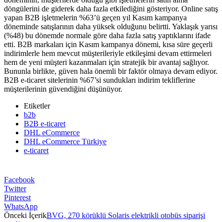
döngülerini de giderek daha fazla etkilediğini gösteriyor. Online satış
yapan B2B işletmelerin %63’ü geçen yıl Kasım kampanya
döneminde satışlarının daha yüksek olduğunu belirtti. Yaklaşık yarısı
(%48) bu dönemde normale göre daha fazla satış yaptıklarını ifade
etti. B2B markaları için Kasım kampanya dönemi, kısa süre geçerli
indirimlerle hem mevcut müşterileriyle etkileşimi devam ettirmeleri
hem de yeni müşteri kazanmaları için stratejik bir avantaj sağlıyor.
Bununla birlikte, güven hala önemli bir faktör olmaya devam ediyor.
B2B e-ticaret sitelerinin %67’si sundukları indirim tekliflerine
müşterilerinin güvendiğini düşünüyor.
Etiketler
b2b
B2B e-ticaret
DHL eCommerce
DHL eCommerce Türkiye
e-ticaret
Facebook
Twitter
Pinterest
WhatsApp
Önceki İçerik
BVG, 270 körüklü Solaris elektrikli otobüs siparişi