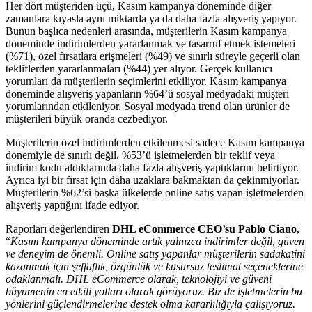
Her dört müşteriden üçü, Kasım kampanya döneminde diğer
zamanlara kıyasla aynı miktarda ya da daha fazla alışveriş yapıyor.
Bunun başlıca nedenleri arasında, müşterilerin Kasım kampanya
döneminde indirimlerden yararlanmak ve tasarruf etmek istemeleri
(%71), özel fırsatlara erişmeleri (%49) ve sınırlı süreyle geçerli olan
tekliflerden yararlanmaları (%44) yer alıyor. Gerçek kullanıcı
yorumları da müşterilerin seçimlerini etkiliyor. Kasım kampanya
döneminde alışveriş yapanların %64’ü sosyal medyadaki müşteri
yorumlarından etkileniyor. Sosyal medyada trend olan ürünler de
müşterileri büyük oranda cezbediyor.
Müşterilerin özel indirimlerden etkilenmesi sadece Kasım kampanya
dönemiyle de sınırlı değil. %53’ü işletmelerden bir teklif veya
indirim kodu aldıklarında daha fazla alışveriş yaptıklarını belirtiyor.
Ayrıca iyi bir fırsat için daha uzaklara bakmaktan da çekinmiyorlar.
Müşterilerin %62’si başka ülkelerde online satış yapan işletmelerden
alışveriş yaptığını ifade ediyor.
Raporları değerlendiren
DHL eCommerce CEO’su Pablo Ciano
,
“
Kasım kampanya döneminde artık yalnızca indirimler değil, güven
ve deneyim de önemli. Online satış yapanlar müşterilerin sadakatini
kazanmak için şeffaflık, özgünlük ve kusursuz teslimat seçeneklerine
odaklanmalı. DHL eCommerce olarak, teknolojiyi ve güveni
büyümenin en etkili yolları olarak görüyoruz. Biz de işletmelerin bu
yönlerini güçlendirmelerine destek olma kararlılığıyla çalışıyoruz.