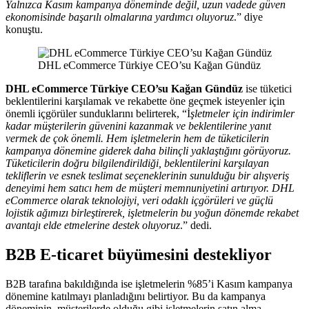
Yalnızca Kasım kampanya döneminde değil, uzun vadede güven
ekonomisinde başarılı olmalarına yardımcı oluyoruz
.” diye
konuştu.
DHL eCommerce Türkiye CEO’su Kağan Gündüz
DHL eCommerce Türkiye CEO’su Kağan Gündüz
ise tüketici
beklentilerini karşılamak ve rekabette öne geçmek isteyenler için
önemli içgörüler sunduklarını belirterek, “İ
şletmeler için indirimler
kadar müşterilerin güvenini kazanmak ve beklentilerine yanıt
vermek de çok önemli. Hem işletmelerin hem de tüketicilerin
kampanya dönemine giderek daha bilinçli yaklaştığını görüyoruz.
Tüketicilerin doğru bilgilendirildiği, beklentilerini karşılayan
tekliflerin ve esnek teslimat seçeneklerinin sunulduğu bir alışveriş
deneyimi hem satıcı hem de müşteri memnuniyetini artırıyor. DHL
eCommerce olarak teknolojiyi, veri odaklı içgörüleri ve güçlü
lojistik ağımızı birleştirerek, işletmelerin bu yoğun dönemde rekabet
avantajı elde etmelerine destek oluyoruz
.” dedi.
B2B E-ticaret büyümesini destekliyor
B2B tarafına bakıldığında ise işletmelerin %85’i Kasım kampanya
dönemine katılmayı planladığını belirtiyor. Bu da kampanya
döneminin, müşterilerde olduğu gibi işletmelerin satın alma