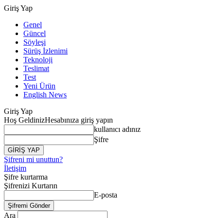
Giriş Yap
Genel
Güncel
Söyleşi
Sürüş İzlenimi
Teknoloji
Teslimat
Test
Yeni Ürün
English News
Giriş Yap
Hoş Geldiniz
Hesabınıza giriş yapın
kullanıcı adınız
Şifre
Şifreni mi unuttun?
İletişim
Şifre kurtarma
Şifrenizi Kurtarın
E-posta
Ara