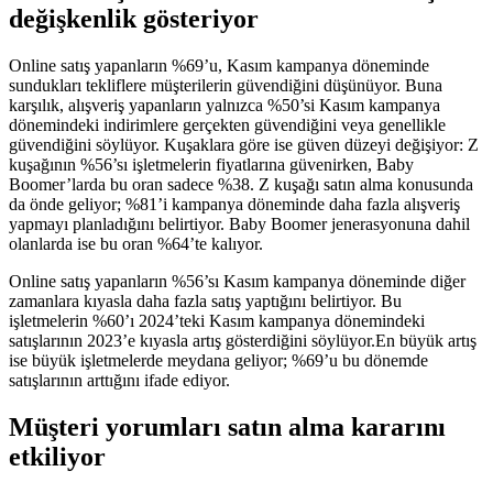
değişkenlik gösteriyor
Online satış yapanların %69’u, Kasım kampanya döneminde
sundukları tekliflere müşterilerin güvendiğini düşünüyor. Buna
karşılık, alışveriş yapanların yalnızca %50’si Kasım kampanya
dönemindeki indirimlere gerçekten güvendiğini veya genellikle
güvendiğini söylüyor. Kuşaklara göre ise güven düzeyi değişiyor: Z
kuşağının %56’sı işletmelerin fiyatlarına güvenirken, Baby
Boomer’larda bu oran sadece %38. Z kuşağı satın alma konusunda
da önde geliyor; %81’i kampanya döneminde daha fazla alışveriş
yapmayı planladığını belirtiyor. Baby Boomer jenerasyonuna dahil
olanlarda ise bu oran %64’te kalıyor.
Online satış yapanların %56’sı Kasım kampanya döneminde diğer
zamanlara kıyasla daha fazla satış yaptığını belirtiyor. Bu
işletmelerin %60’ı 2024’teki Kasım kampanya dönemindeki
satışlarının 2023’e kıyasla artış gösterdiğini söylüyor.En büyük artış
ise büyük işletmelerde meydana geliyor; %69’u bu dönemde
satışlarının arttığını ifade ediyor.
Müşteri yorumları satın alma kararını
etkiliyor