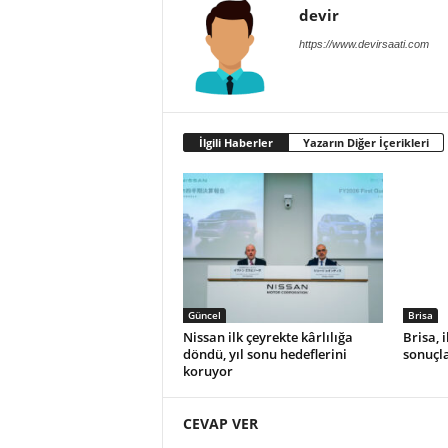
devir
https://www.devirsaati.com
İlgili Haberler
Yazarın Diğer İçerikleri
Güncel
Brisa
Nissan ilk çeyrekte kârlılığa
Brisa, 
döndü, yıl sonu hedeflerini
sonuçla
koruyor
CEVAP VER