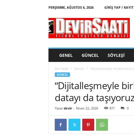
PERŞEMBE, AĞUSTOS 6, 2026
GIRIŞ YAP / KAYIT
d
e
v
i
r
s
a
GENEL
GÜNCEL
SÖYLEŞI
a
t
Ana Sayfa
Güncel
“Dijitalleşmeyle birlikte artık
i
GÜNCEL
“Dijitalleşmeyle bi
datayı da taşıyoruz
Yazar
devir
-
Nisan 22, 2026
871
0