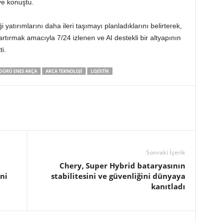
ye konuştu.
yatırımlarını daha ileri taşımayı planladıklarını belirterek,
rtırmak amacıyla 7/24 izlenen ve AI destekli bir altyapının
i.
ÜDÜRÜ ENES AKÇA
AKCA TEKNOLOJI
LOJISTIK
Sonraki İçerik
Chery, Super Hybrid bataryasının
ni
stabilitesini ve güvenliğini dünyaya
kanıtladı