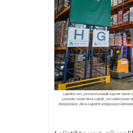
Lojistikte veri, yeni nesil stratejik kaynak olarak 
çözümler sunan Akca Lojistik, veri odaklı karar de
dönüştürüyor. Akca Lojistik’in entegrasyon katmanlar