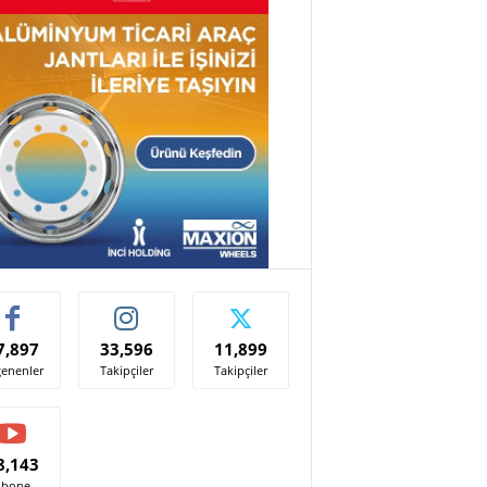
7,897
33,596
11,899
enenler
Takipçiler
Takipçiler
8,143
Abone