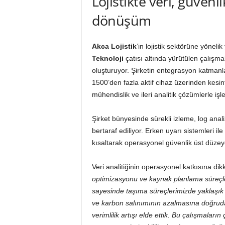
Lojistikte veri, güvenl
dönüşüm
Akca Lojistik
’in lojistik sektörüne yönel
Teknoloji
çatısı altında yürütülen çalışma
oluşturuyor. Şirketin entegrasyon katmanla
1500’den fazla aktif cihaz üzerinden kesint
mühendislik ve ileri analitik çözümlerle iş
Şirket bünyesinde sürekli izleme, log anali
bertaraf ediliyor. Erken uyarı sistemleri i
kısaltarak operasyonel güvenlik üst düzeye 
Veri analitiğinin operasyonel katkısına di
optimizasyonu ve kaynak planlama süreçler
sayesinde taşıma süreçlerimizde yaklaşık 
ve karbon salınımının azalmasına doğrud
verimlilik artışı elde ettik. Bu çalışmaların