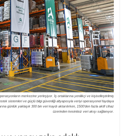
operasyonların merkezine yerleşiyor. İş ortaklarına yenilikçi ve kişiselleştirilmiş
stek sistemleri ve güçlü bilgi güvenliği altyapısıyla veriyi operasyonel faydaya
ına günlük yaklaşık 300 bin veri kaydı aktarılırken, 1500’den fazla aktif cihaz
üzerinden kesintisiz veri akışı sağlanıyor.