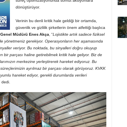
süreç optimizasyonunda somut aksiyonlara
dönüştürüyor.
Verinin bu denli kritik hale geldiği bir ortamda,
güvenlik ve gizlilik şirketlerin önem atfettiği başlıca
k Genel Müdürü Enes Akça
, “
Lojistikte artık sadece fiziksel
iyi de yönetmeniz gerekiyor. Operasyonların her aşamasında
inyaller veriyor. Bu noktada, bu sinyalleri doğru okuyup
ir parçası haline getirebilmek kritik hale geliyor. Biz de
nlarımızın merkezine yerleştirerek hareket ediyoruz. Bu
üm süreçlerimizin ayrılmaz bir parçası olarak görüyoruz. KVKK
yumlu hareket ediyor, gerekli durumlarda verileri
” dedi.