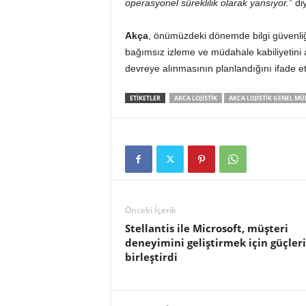
operasyonel süreklilik olarak yansıyor.
” di
Akça
, önümüzdeki dönemde bilgi güvenliği 
bağımsız izleme ve müdahale kabiliyetini a
devreye alınmasının planlandığını ifade ett
ETIKETLER
AKCA LOJISTIK
AKCA LOJISTIK GENEL M
Önceki İçerik
Stellantis ile Microsoft, müşteri
deneyimini geliştirmek için güçleri
birleştirdi