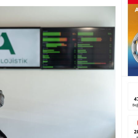
4
Beğ
2