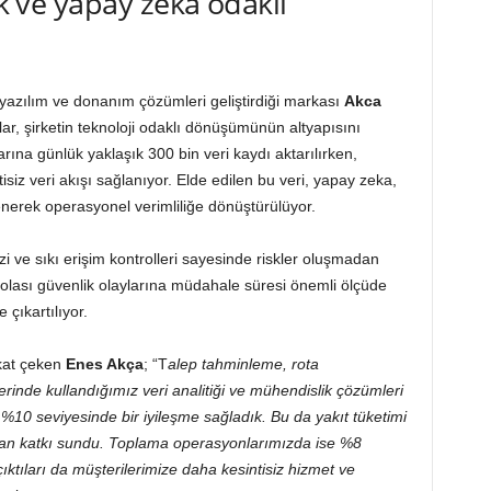
ik ve yapay zeka odaklı
ik yazılım ve donanım çözümleri geliştirdiği markası
Akca
lar, şirketin teknoloji odaklı dönüşümünün altyapısını
rına günlük yaklaşık 300 bin veri kaydı aktarılırken,
isiz veri akışı sağlanıyor. Elde edilen bu veri, yapay zeka,
lenerek operasyonel verimliliğe dönüştürülüyor.
zi ve sıkı erişim kontrolleri sayesinde riskler oluşmadan
le olası güvenlik olaylarına müdahale süresi önemli ölçüde
çıkartılıyor.
kkat çeken
Enes Akça
; “T
alep tahminleme, rota
inde kullandığımız veri analitiği ve mühendislik çözümleri
%10 seviyesinde bir iyileşme sağladık. Bu da yakıt tüketimi
an katkı sundu. Toplama operasyonlarımızda ise %8
 çıktıları da müşterilerimize daha kesintisiz hizmet ve