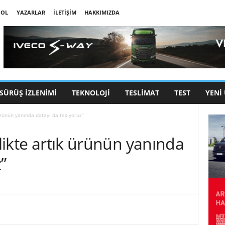
 OL
YAZARLAR
İLETIŞIM
HAKKIMIZDA
SÜRÜŞ İZLENIMI
TEKNOLOJI
TESLIMAT
TEST
YENI
 ürünün yanında datayı da taşıyoruz”
rlikte artık ürünün yanında
”