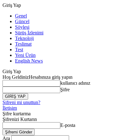
Giriş Yap
Genel
Güncel
Söyleşi
Sürüş İzlenimi
Teknoloji
Teslimat
Test
Yeni Ürün
English News
Giriş Yap
Hoş Geldiniz
Hesabınıza giriş yapın
kullanıcı adınız
Şifre
Şifreni mi unuttun?
İletişim
Şifre kurtarma
Şifrenizi Kurtarın
E-posta
Ara