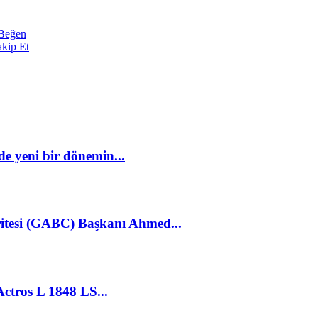
Beğen
akip Et
e yeni bir dönemin...
ritesi (GABC) Başkanı Ahmed...
Actros L 1848 LS...