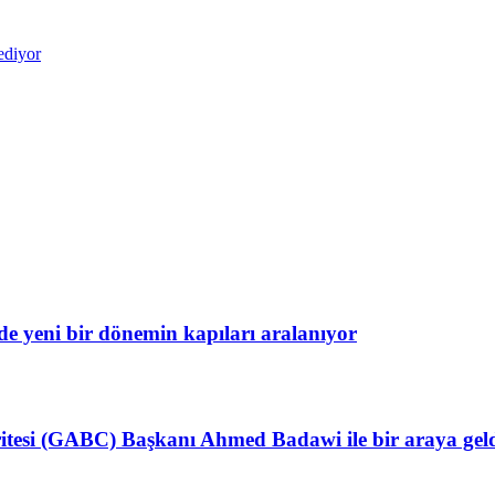
ediyor
e yeni bir dönemin kapıları aralanıyor
itesi (GABC) Başkanı Ahmed Badawi ile bir araya gel