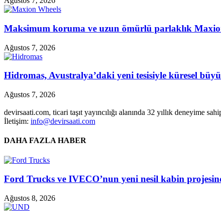
Ağustos 7, 2026
Maksimum koruma ve uzun ömürlü parlaklık Maxion 
Ağustos 7, 2026
Hidromas, Avustralya’daki yeni tesisiyle küresel büy
Ağustos 7, 2026
devirsaati.com, ticari taşıt yayıncılığı alanında 32 yıllık deneyime sa
İletişim:
info@devirsaati.com
DAHA FAZLA HABER
Ford Trucks ve IVECO’nun yeni nesil kabin projesind
Ağustos 8, 2026