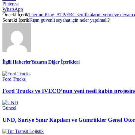
Pinterest
WhatsApp
Önceki İçerik
Thermo King, ATP/FRC sertifikalarını vermeye devam 
Sonraki İçerik
Kışın güvenli seyahat için neler yapılmalı?
İlgili Haberler
Yazarın Diğer İçerikleri
Ford Trucks
Ford Trucks ve IVECO’nun yeni nesil kabin projesind
Güncel
UND, Suriye Sınır Kapıları ve Gümrükler Genel Otor