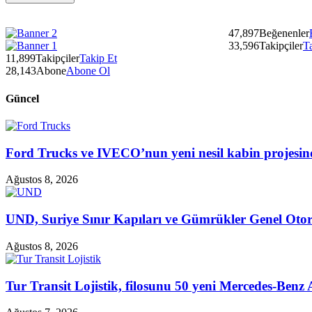
47,897
Beğenenler
33,596
Takipçiler
T
11,899
Takipçiler
Takip Et
28,143
Abone
Abone Ol
Güncel
Ford Trucks ve IVECO’nun yeni nesil kabin projesind
Ağustos 8, 2026
UND, Suriye Sınır Kapıları ve Gümrükler Genel Oto
Ağustos 8, 2026
Tur Transit Lojistik, filosunu 50 yeni Mercedes-Benz 