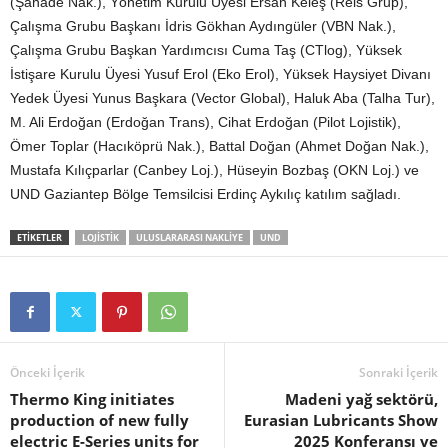
(Şahade Nak.), Yönetim Kurulu Üyesi Ersan Keleş (Reis Grup),
Çalışma Grubu Başkanı İdris Gökhan Aydıngüler (VBN Nak.),
Çalışma Grubu Başkan Yardımcısı Cuma Taş (CTlog), Yüksek
İstişare Kurulu Üyesi Yusuf Erol (Eko Erol), Yüksek Haysiyet Divanı
Yedek Üyesi Yunus Başkara (Vector Global), Haluk Aba (Talha Tur),
M. Ali Erdoğan (Erdoğan Trans), Cihat Erdoğan (Pilot Lojistik),
Ömer Toplar (Hacıköprü Nak.), Battal Doğan (Ahmet Doğan Nak.),
Mustafa Kılıçparlar (Canbey Loj.), Hüseyin Bozbaş (OKN Loj.) ve
UND Gaziantep Bölge Temsilcisi Erdinç Aykılıç katılım sağladı.
ETIKETLER
LOJISTIK
ULUSLARARASI NAKLIYE
UND
Önceki İçerik
Sonraki İçerik
Thermo King initiates
Madeni yağ sektörü,
production of new fully
Eurasian Lubricants Show
electric E-Series units for
2025 Konferansı ve