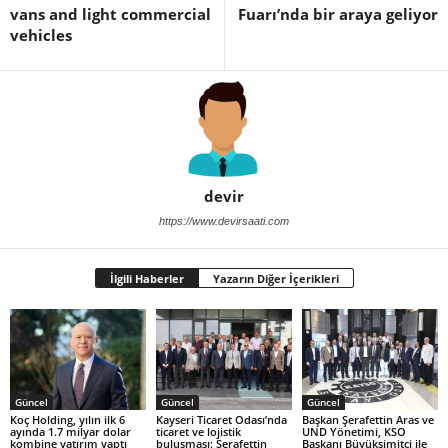
vans and light commercial
Fuarı’nda bir araya geliyor
vehicles
devir
https://www.devirsaati.com
İlgili Haberler
Yazarın Diğer İçerikleri
Güncel
Güncel
Güncel
Koç Holding, yılın ilk 6
Kayseri Ticaret Odası’nda
Başkan Şerafettin Aras ve
ayında 1.7 milyar dolar
ticaret ve lojistik
UND Yönetimi, KSO
kombine yatırım yaptı
buluşması: Şerafettin
Başkanı Büyüksimitci ile