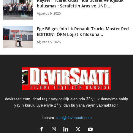
Kayseri Ticaret Odası’nda ticaret ve lojistik
buluşması: Şerafettin Aras ve UND...
Ağustos 6, 2026
Ege Bölgesi’nin ilk Renault Trucks Master Red
EDITION’ı ÖKN Lojistik filosuna...
Ağustos 5, 2026
devirsaati.com, ticari taşıt yayıncılığı alanında 32 yıllık deneyime sahip
yayın kurulu üyeleriyle 27 yıldan bu yana yayın yapmaktadır.
İletişim:
info@devirsaati.com