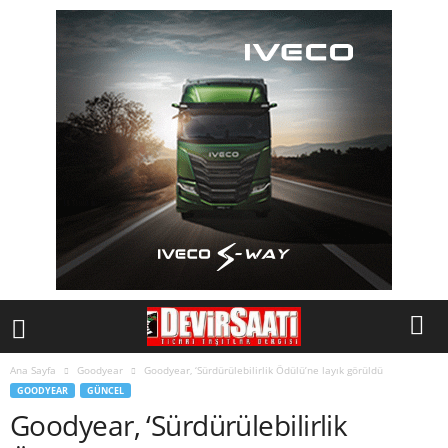
Ana Sayfa
Goodyear
Goodyear, ‘Sürdürülebilirlik Ödülü’ne layık görüldü
GOODYEAR
GÜNCEL
Goodyear, ‘Sürdürülebilirlik