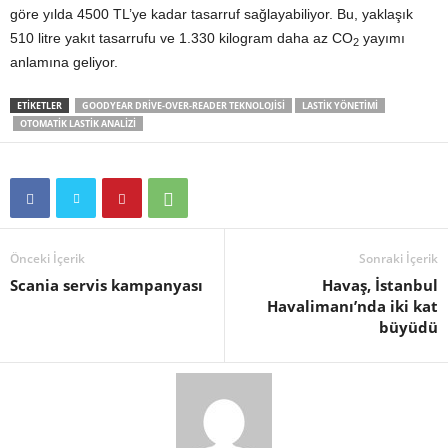
göre yılda 4500 TL’ye kadar tasarruf sağlayabiliyor. Bu, yaklaşık
510 litre yakıt tasarrufu ve 1.330 kilogram daha az CO
yayımı
2
anlamına geliyor.
ETIKETLER
GOODYEAR DRIVE-OVER-READER TEKNOLOJISI
LASTIK YÖNETIMI
OTOMATIK LASTIK ANALIZI
Önceki İçerik
Sonraki İçerik
Scania servis kampanyası
Havaş, İstanbul
Havalimanı’nda iki kat
büyüdü