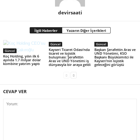
devirsaati
İlgili Haberler
Yazarın Diğer İçerikleri
Güncel
Güncel
Kayseri Ticaret Odası’nda
Başkan Şerafettin Aras ve
Güncel
ticaret ve lojistik
UND Yönetimi, KSO
Koç Holding, yılın ilk 6
buluşması: Şerafettin
Başkanı Büyüksimitci ile
ayında 1.7 milyar dolar
Aras ve UND Yönetimi iş
Kayseri’nin lojistik
kombine yatırım yaptı
dünyasıyla bir araya geldi
geleceğini görüştü
CEVAP VER