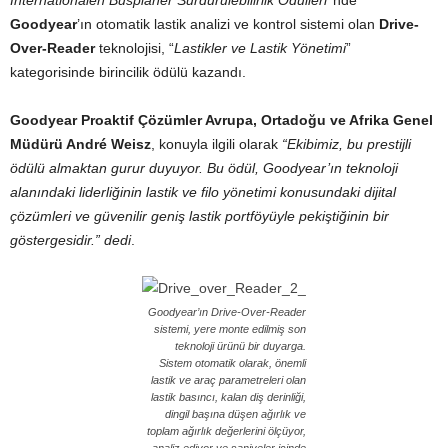
Internationalen Busplaner Sürdürülebilirlik Ödülleri
’’nde
Goodyear
’ın otomatik lastik analizi ve kontrol sistemi olan
Drive-
Over-Reader
teknolojisi, “
Lastikler ve Lastik Yönetimi
”
kategorisinde birincilik ödülü kazandı.
Goodyear Proaktif Çözümler Avrupa, Ortadoğu ve Afrika Genel
Müdürü André Weisz
, konuyla ilgili olarak
“Ekibimiz, bu prestijli
ödülü almaktan gurur duyuyor. Bu ödül, Goodyear’ın teknoloji
alanındaki liderliğinin lastik ve filo yönetimi konusundaki dijital
çözümleri ve güvenilir geniş lastik portföyüyle pekiştiğinin bir
göstergesidir.” dedi
.
Goodyear’ın Drive-Over-Reader
sistemi, yere monte edilmiş son
teknoloji ürünü bir duyarga.
Sistem otomatik olarak, önemli
lastik ve araç parametreleri olan
lastik basıncı, kalan diş derinliği,
dingil başına düşen ağırlık ve
toplam ağırlık değerlerini ölçüyor,