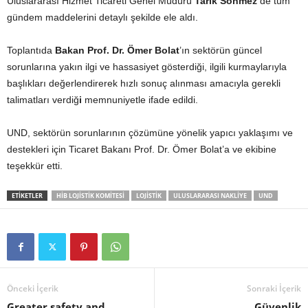
Uluslararası Hizmet Ticareti Genel Müdürü
Tarık Sönmez
de tüm
gündem maddelerini detaylı şekilde ele aldı.
Toplantıda
Bakan Prof. Dr. Ömer Bolat
’ın sektörün güncel
sorunlarına yakın ilgi ve hassasiyet gösterdiği, ilgili kurmaylarıyla
başlıkları değerlendirerek hızlı sonuç alınması amacıyla gerekli
talimatları verdiğ
i
memnuniyetle ifade edildi.
UND, sektörün sorunlarının çözümüne yönelik yapıcı yaklaşımı ve
destekleri için Ticaret Bakanı Prof. Dr. Ömer Bolat’a ve ekibine
teşekkür etti.
ETIKETLER
HİB LOJISTIK KOMITESI
LOJISTIK
ULUSLARARASI NAKLIYE
UND
Önceki İçerik
Sonraki İçerik
Greater safety and
Güvenlik