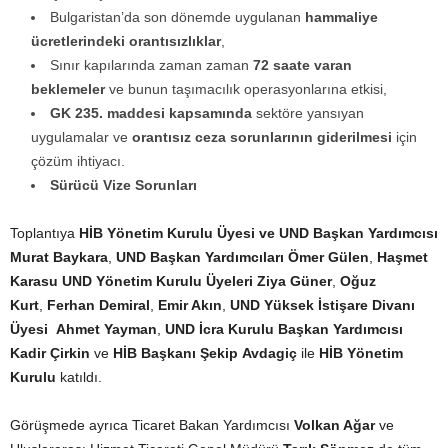
Bulgaristan’da son dönemde uygulanan
hammaliye
ücretlerindeki orantısızlıklar
,
Sınır kapılarında zaman zaman
72 saate varan
beklemeler
ve bunun taşımacılık operasyonlarına etkisi,
GK 235. maddesi kapsamında
sektöre yansıyan
uygulamalar ve
orantısız ceza sorunlarının giderilmesi
için
çözüm ihtiyacı.
Sürücü Vize Sorunları
Toplantıya
HİB Yönetim Kurulu Üyesi ve UND Başkan Yardımcısı
Murat Baykara
,
UND Başkan Yardımcıları Ömer Gülen
,
Haşmet
Karasu UND Yönetim Kurulu Üyeleri Ziya Güner
,
Oğuz
Kurt
,
Ferhan Demiral
,
Emir Akın
,
UND Yüksek İstişare Divanı
Üyesi Ahmet Yayman
,
UND İcra Kurulu Başkan Yardımcısı
Kadir Çirkin
ve
HİB Başkanı Şekip Avdagiç
ile
HİB Yönetim
Kurulu
katıldı.
Görüşmede ayrıca Ticaret Bakan Yardımcısı
Volkan Ağar
ve