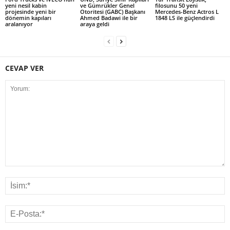
yeni nesil kabin
ve Gümrükler Genel
filosunu 50 yeni
projesinde yeni bir
Otoritesi (GABC) Başkanı
Mercedes-Benz Actros L
dönemin kapıları
Ahmed Badawi ile bir
1848 LS ile güçlendirdi
aralanıyor
araya geldi
CEVAP VER