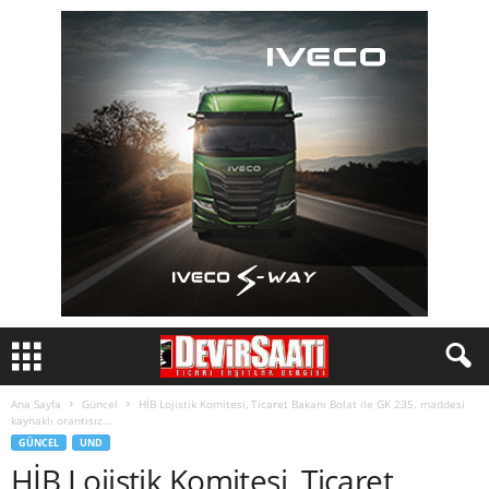
Ana Sayfa
Güncel
HİB Lojistik Komitesi, Ticaret Bakanı Bolat ile GK 235. maddesi
kaynaklı orantısız...
GÜNCEL
UND
HİB Lojistik Komitesi, Ticaret