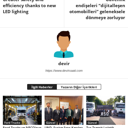
efficiency thanks to new
endişeleri “dijitalleşen
LED lighting
otomobilleri” geleneksele
dönmeye zorluyor
devir
https://www.devirsaati.com
İlgili Haberler
Yazarın Diğer İçerikleri
Ford Trucks
Güncel
Güncel
Ford Trucks ve IVECO’nun
UND, Suriye Sınır Kapıları
Tur Transit Lojistik,