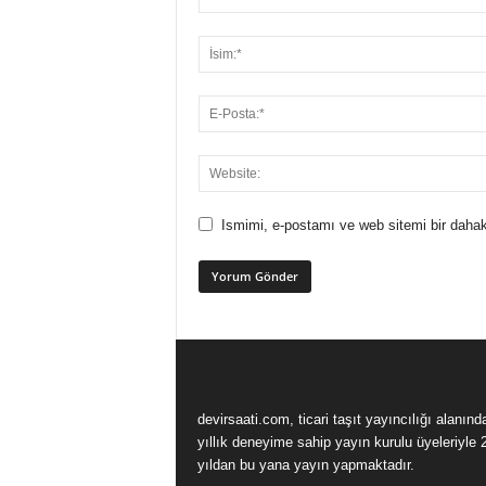
Ismimi, e-postamı ve web sitemi bir dahak
devirsaati.com, ticari taşıt yayıncılığı alanınd
yıllık deneyime sahip yayın kurulu üyeleriyle 
yıldan bu yana yayın yapmaktadır.