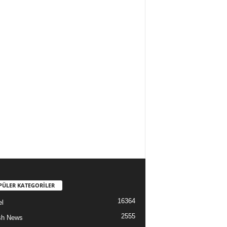
PÜLER KATEGORİLER
16364
l
2555
sh News