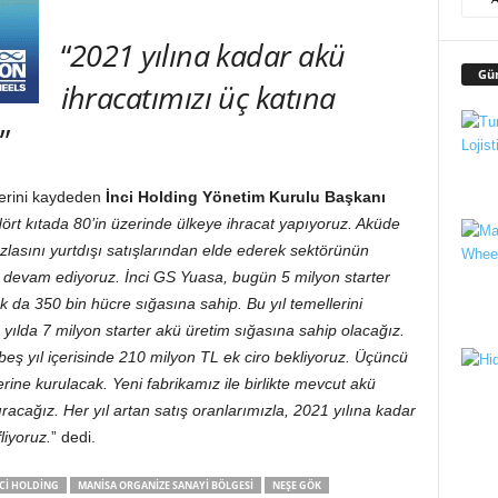
“
2021 yılına kadar akü
Gü
ihracatımızı üç katına
z
”
klerini kaydeden
İnci Holding Yönetim Kurulu Başkanı
rt kıtada 80’in üzerinde ülkeye ihracat yapıyoruz. Aküde
azlasını yurtdışı satışlarından elde ederek sektörünün
a devam ediyoruz. İnci GS Yuasa, bugün 5 milyon starter
k da 350 bin hücre sığasına sahip. Bu yıl temellerini
e yılda 7 milyon starter akü üretim sığasına sahip olacağız.
ş yıl içerisinde 210 milyon TL ek ciro bekliyoruz. Üçüncü
rine kurulacak. Yeni fabrikamız ile birlikte mevcut akü
racağız. Her yıl artan satış oranlarımızla, 2021 yılına kadar
liyoruz.
” dedi.
CI HOLDING
MANISA ORGANIZE SANAYI BÖLGESI
NEŞE GÖK