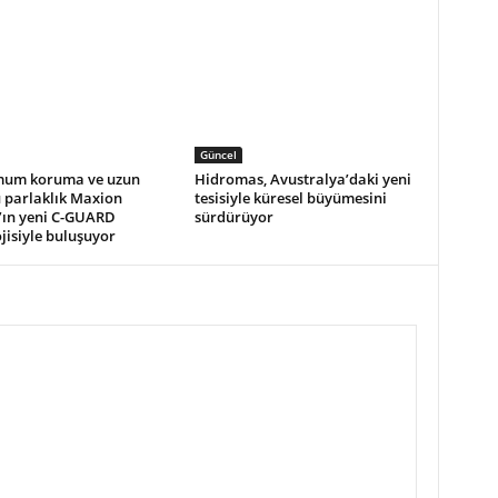
Güncel
um koruma ve uzun
Hidromas, Avustralya’daki yeni
 parlaklık Maxion
tesisiyle küresel büyümesini
’ın yeni C-GUARD
sürdürüyor
jisiyle buluşuyor