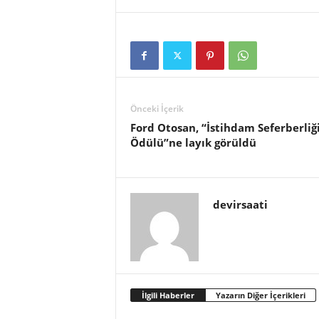
Önceki İçerik
Ford Otosan, “İstihdam Seferberliğ
Ödülü”ne layık görüldü
devirsaati
İlgili Haberler
Yazarın Diğer İçerikleri