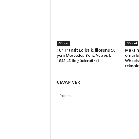
Güncel
Güncel
Tur Transit Lojistik, filosunu 50
Maksim
yeni Mercedes-Benz Actros L
ömürlü
1848 LS ile güçlendirdi
Wheels
teknolo
CEVAP VER