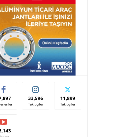
7,897
33,596
11,899
enenler
Takipçiler
Takipçiler
8,143
Abone