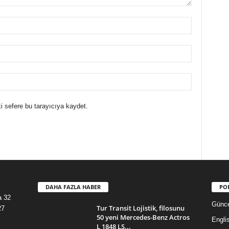
i sefere bu tarayıcıya kaydet.
DAHA FAZLA HABER
PO
a 32
Günce
Tur Transit Lojistik, filosunu
27
50 yeni Mercedes-Benz Actros
Engli
L 1848 LS...