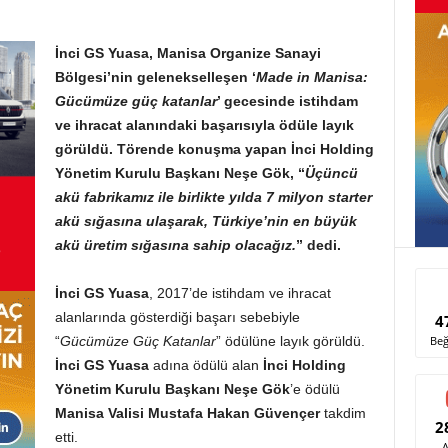
İnci GS Yuasa, Manisa Organize Sanayi
Bölgesi’nin gelenekselleşen ‘
Made in Manisa:
Gücümüze güç katanlar
’ gecesinde istihdam
ve ihracat alanındaki başarısıyla ödüle layık
görüldü. Törende konuşma yapan İnci Holding
Yönetim Kurulu Başkanı Neşe Gök, “
Üçüncü
akü fabrikamız ile birlikte yılda 7 milyon starter
akü sığasına ulaşarak, Türkiye’nin en büyük
akü üretim sığasına sahip olacağız.
” dedi.
İnci GS Yuasa
, 2017’de istihdam ve ihracat
alanlarında gösterdiği başarı sebebiyle
4
Beğ
“
Gücümüze Güç Katanlar
” ödülüne layık görüldü.
İnci GS Yuasa
adına ödülü alan
İnci Holding
Yönetim Kurulu Başkanı Neşe Gök
’e ödülü
Manisa Valisi Mustafa Hakan Güvençer
takdim
2
etti.