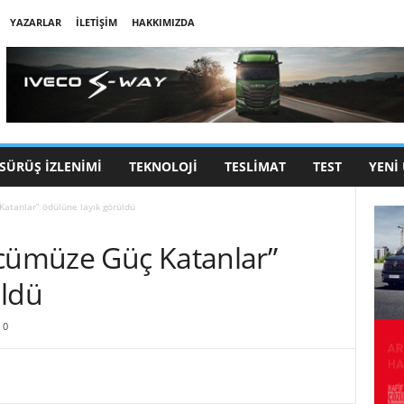
YAZARLAR
İLETIŞIM
HAKKIMIZDA
SÜRÜŞ İZLENIMI
TEKNOLOJI
TESLIMAT
TEST
YENI
Katanlar” ödülüne layık görüldü
ücümüze Güç Katanlar”
üldü
0