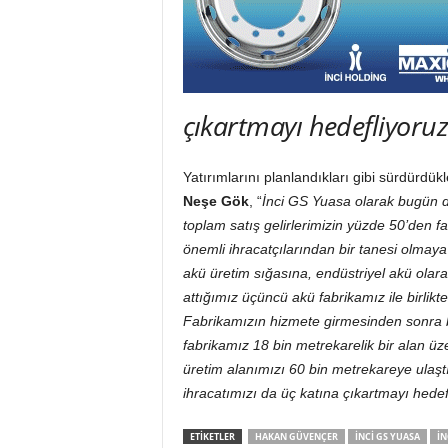
çıkartmayı hedefliyoru
Yatırımlarını planlandıkları gibi sürdürdü
Neşe Gök
, “
İnci GS Yuasa olarak bugün dö
toplam satış gelirlerimizin yüzde 50’den f
önemli ihracatçılarından bir tanesi olmay
akü üretim sığasına, endüstriyel akü olara
attığımız üçüncü akü fabrikamız ile birlikt
Fabrikamızın hizmete girmesinden sonra be
fabrikamız 18 bin metrekarelik bir alan üze
üretim alanımızı 60 bin metrekareye ulaştı
ihracatımızı da üç katına çıkartmayı hedef
ETIKETLER
HAKAN GÜVENÇER
INCI GS YUASA
IN