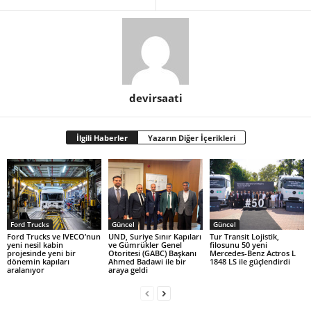
devirsaati
İlgili Haberler
Yazarın Diğer İçerikleri
Ford Trucks
Güncel
Güncel
Ford Trucks ve IVECO’nun
UND, Suriye Sınır Kapıları
Tur Transit Lojistik,
yeni nesil kabin
ve Gümrükler Genel
filosunu 50 yeni
projesinde yeni bir
Otoritesi (GABC) Başkanı
Mercedes-Benz Actros L
dönemin kapıları
Ahmed Badawi ile bir
1848 LS ile güçlendirdi
aralanıyor
araya geldi