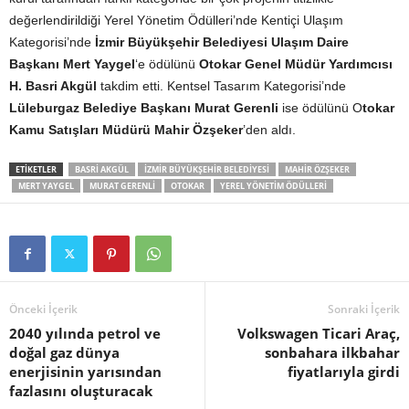
değerlendirildiği Yerel Yönetim Ödülleri’nde Kentiçi Ulaşım
Kategorisi’nde
İzmir Büyükşehir Belediyesi Ulaşım Daire
Başkanı Mert Yaygel
‘e ödülünü
Otokar Genel Müdür Yardımcısı
H. Basri Akgül
takdim etti. Kentsel Tasarım Kategorisi’nde
Lüleburgaz Belediye Başkanı Murat Gerenli
ise ödülünü O
tokar
Kamu Satışları Müdürü Mahir Özşeker
’den aldı.
ETIKETLER
BASRI AKGÜL
IZMIR BÜYÜKŞEHIR BELEDIYESI
MAHIR ÖZŞEKER
MERT YAYGEL
MURAT GERENLI
OTOKAR
YEREL YÖNETIM ÖDÜLLERI
Önceki İçerik
Sonraki İçerik
2040 yılında petrol ve
Volkswagen Ticari Araç,
doğal gaz dünya
sonbahara ilkbahar
enerjisinin yarısından
fiyatlarıyla girdi
fazlasını oluşturacak