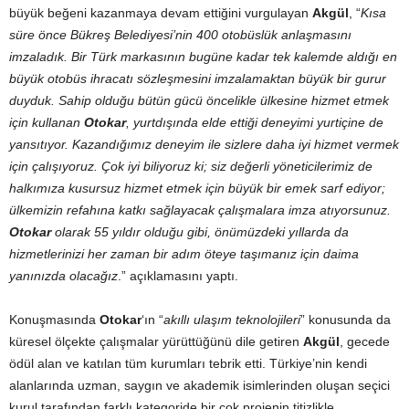
büyük beğeni kazanmaya devam ettiğini vurgulayan
Akgül
, “
Kısa
süre önce Bükreş Belediyesi’nin 400 otobüslük anlaşmasını
imzaladık. Bir Türk markasının bugüne kadar tek kalemde aldığı en
büyük otobüs ihracatı sözleşmesini imzalamaktan büyük bir gurur
duyduk. Sahip olduğu bütün gücü öncelikle ülkesine hizmet etmek
için kullanan
Otokar
, yurtdışında elde ettiği deneyimi yurtiçine de
yansıtıyor. Kazandığımız deneyim ile sizlere daha iyi hizmet vermek
için çalışıyoruz. Çok iyi biliyoruz ki; siz değerli yöneticilerimiz de
halkımıza kusursuz hizmet etmek için büyük bir emek sarf ediyor;
ülkemizin refahına katkı sağlayacak çalışmalara imza atıyorsunuz.
Otokar
olarak 55 yıldır olduğu gibi, önümüzdeki yıllarda da
hizmetlerinizi her zaman bir adım öteye taşımanız için daima
yanınızda olacağız
.” açıklamasını yaptı.
Konuşmasında
Otokar
‘ın “
akıllı ulaşım teknolojileri
” konusunda da
küresel ölçekte çalışmalar yürüttüğünü dile getiren
Akgül
, gecede
ödül alan ve katılan tüm kurumları tebrik etti. Türkiye’nin kendi
alanlarında uzman, saygın ve akademik isimlerinden oluşan seçici
kurul tarafından farklı kategoride bir çok projenin titizlikle