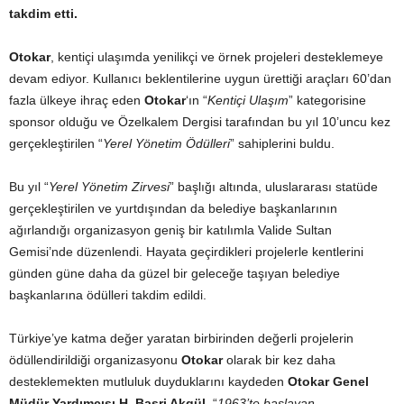
takdim etti.
Otokar
, kentiçi ulaşımda yenilikçi ve örnek projeleri desteklemeye
devam ediyor. Kullanıcı beklentilerine uygun ürettiği araçları 60’dan
fazla ülkeye ihraç eden
Otokar
‘ın “
Kentiçi Ulaşım
” kategorisine
sponsor olduğu ve Özelkalem Dergisi tarafından bu yıl 10’uncu kez
gerçekleştirilen “
Yerel Yönetim Ödülleri
” sahiplerini buldu.
Bu yıl “
Yerel Yönetim Zirvesi
” başlığı altında, uluslararası statüde
gerçekleştirilen ve yurtdışından da belediye başkanlarının
ağırlandığı organizasyon geniş bir katılımla Valide Sultan
Gemisi’nde düzenlendi. Hayata geçirdikleri projelerle kentlerini
günden güne daha da güzel bir geleceğe taşıyan belediye
başkanlarına ödülleri takdim edildi.
Türkiye’ye katma değer yaratan birbirinden değerli projelerin
ödüllendirildiği organizasyonu
Otokar
olarak bir kez daha
desteklemekten mutluluk duyduklarını kaydeden
Otokar Genel
Müdür Yardımcısı H. Basri Akgül
, “
1963’te başlayan