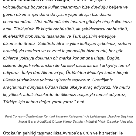
yolculuğumuz boyunca kullanıcılarımızın bize duyduğu beğeni ve
güven ülkemiz için daha da iyisini yapmak için bizi daima
cesaretlendirdi. Türk mühendisinin tasarım gücüyle birçok ilke imza
attık. Türkiye’nin ilk küçük otobüsünü, ilk şehirlerarası otobüsünü,
ilk elektrikli otobüsünü tasarladık ve Türk işçisinin emeğiyle
ülkemizde ürettik. Sektörde 55’inci yılını kutlayan şirketimiz, sizlerin
aracılığıyla modern ve çevreci taşımacılığa hizmet etti; her gün
binlerce yolcuya dokunan bir marka konumuna ulaştı. Bugün,
sizlerin değerli referansları ile küresel pazarda da Türkiye’yi temsil
ediyoruz. İtalya’dan Almanya’ya, Ürdün’den Malta’ya kadar birçok
ülkede yüzbinlerce yolcuyu güvenle taşıyoruz. Ürettiğimiz
araçlarımızı dünyada 60’dan fazla ülkeye ihraç ediyoruz. Ne mutlu
ki; yüksek adetli ihalelerde de ülkemizi başarıyla temsil ediyoruz;
Türkiye için katma değer yaratıyoruz.
” dedi.
Yerel Yönetim Ödülleri’nde Kentsel Tasarım Kategorisi’nde Lüleburgaz Belediye Başkanı
Murat Gerenli ödülünü Otokar Kamu Satışları Müdürü Mahir Özşeker’den aldı.
Otokar
‘ın şehiriçi taşımacılıkta Avrupa’da ürün ve hizmetleri ile