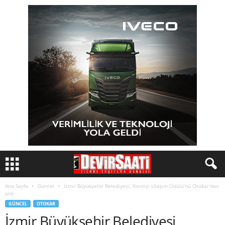
Ana Sayfa
Güncel
İzmir Büyükşehir Belediyesi, ‘Kentiçi Ulaşım Ödülü’nü Otokar’dan
aldı
GÜNCEL
OTOKAR
İzmir Büyükşehir Belediyesi,