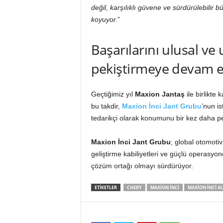
değil, karşılıklı güvene ve sürdürülebilir
koyuyor.
”
Başarılarını ulusal ve
pekiştirmeye devam e
Geçtiğimiz yıl
Maxion Jantaş
ile birlikte 
bu takdir,
Maxion İnci Jant Grubu
’nun is
tedarikçi olarak konumunu bir kez daha pek
Maxion İnci Jant Grubu
; global otomotiv 
geliştirme kabiliyetleri ve güçlü operasyone
çözüm ortağı olmayı sürdürüyor.
ETIKETLER
CHERY
MAXION İNCI
MAXION İNCI 