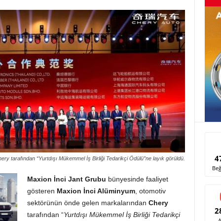
4
ry tarafından “Yurtdışı Mükemmel İş Birliği Tedarikçi Ödülü”ne layık görüldü.
Beğ
Maxion İnci Jant Grubu
bünyesinde faaliyet
gösteren
Maxion İnci Alüminyum
, otomotiv
sektörünün önde gelen markalarından
Chery
2
tarafından “
Yurtdışı Mükemmel İş Birliği Tedarikçi