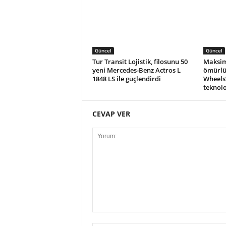
Güncel
Güncel
Tur Transit Lojistik, filosunu 50
Maksim
yeni Mercedes-Benz Actros L
ömürlü
1848 LS ile güçlendirdi
Wheels
teknolo
CEVAP VER