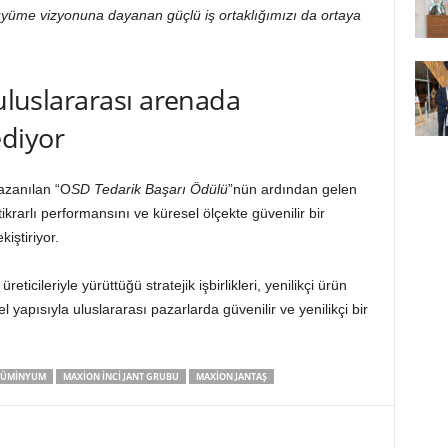
 büyüme vizyonuna dayanan güçlü iş ortaklığımızı da ortaya
 uluslararası arenada
diyor
kazanılan “O
SD Tedarik Başarı Ödülü
”nün ardından gelen
tikrarlı performansını ve küresel ölçekte güvenilir bir
iştiriyor.
üreticileriyle yürüttüğü stratejik işbirlikleri, yenilikçi ürün
l yapısıyla uluslararası pazarlarda güvenilir ve yenilikçi bir
ALÜMINYUM
MAXION İNCI JANT GRUBU
MAXION JANTAŞ