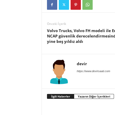
Önceki İçerik
Volvo Trucks, Volvo FH modeli ile E
NCAP güvenlik derecelendirmesin
yine beş yıldız aldı
devir
https://www.devirsaati.com
İlgili Haberler
Yazarın Diğer İçerikleri