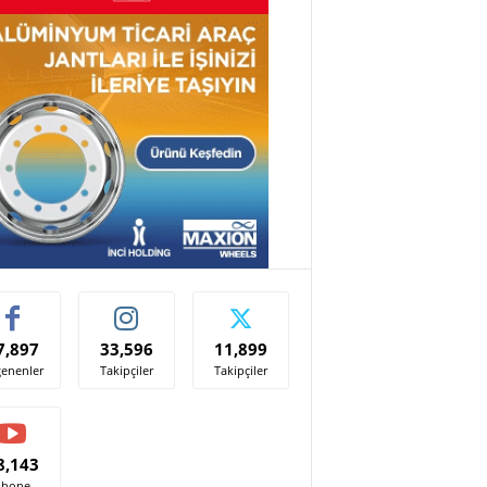
7,897
33,596
11,899
enenler
Takipçiler
Takipçiler
8,143
Abone