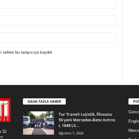
i sefere bu tarayıcıya kaydet.
DAHA FAZLA HABER
PO
Günce
Tur Transit Lojistik, filosunu
50 yeni Mercedes-Benz Actros
Engli
L 1848 LS...
Merc
a 32
Ağustos 7, 2026
27