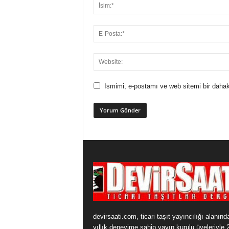
Ismimi, e-postamı ve web sitemi bir dahak
devirsaati.com, ticari taşıt yayıncılığı alanınd
yıllık deneyime sahip yayın kurulu üyeleriyle 