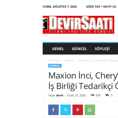
CUMA, AĞUSTOS 7, 2026
GIRIŞ YAP / KAYIT OL
d
e
v
i
r
s
a
GENEL
GÜNCEL
SÖYLEŞI
a
t
Ana Sayfa
Güncel
Maxion İnci, Chery’den “Yurtdış
i
GÜNCEL
Maxion İnci, Cher
İş Birliği Tedarikçi
Yazar
devir
-
Ocak 23, 2026
939
0