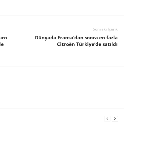
Sonraki İçerik
uro
Dünyada Fransa’dan sonra en fazla
de
Citroën Türkiye’de satıldı