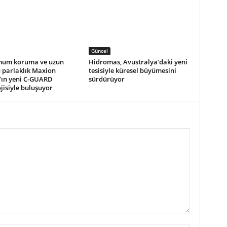
Güncel
um koruma ve uzun
Hidromas, Avustralya’daki yeni
 parlaklık Maxion
tesisiyle küresel büyümesini
’ın yeni C-GUARD
sürdürüyor
jisiyle buluşuyor