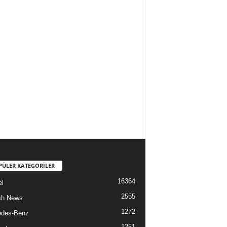
PÜLER KATEGORİLER
16364
l
2555
sh News
1272
edes-Benz
1251