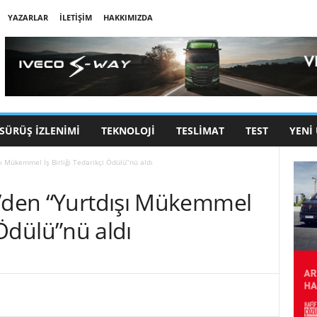
YAZARLAR
İLETIŞIM
HAKKIMIZDA
SÜRÜŞ İZLENIMI
TEKNOLOJI
TESLIMAT
TEST
YENI
ı Mükemmel İş Birliği Tedarikçi Ödülü”nü aldı
y’den “Yurtdışı Mükemmel
 Ödülü”nü aldı