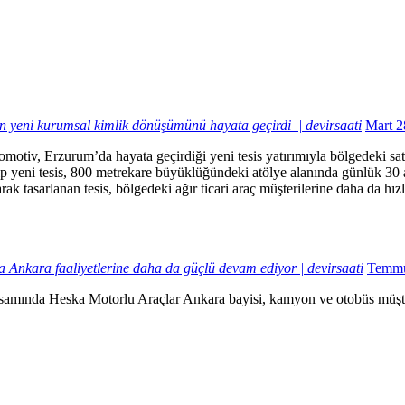
yeni kurumsal kimlik dönüşümünü hayata geçirdi | devirsaati
Mart 2
tiv, Erzurum’da hayata geçirdiği yeni tesis yatırımıyla bölgedeki satış
hip yeni tesis, 800 metrekare büyüklüğündeki atölye alanında günlük 3
k tasarlanan tesis, bölgedeki ağır ticari araç müşterilerine daha da hı
 Ankara faaliyetlerine daha da güçlü devam ediyor | devirsaati
Temmu
apsamında Heska Motorlu Araçlar Ankara bayisi, kamyon ve otobüs müşt