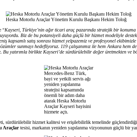
Heska Motorlu Araçlar Yönetim Kurulu Başkanı Hekim Toloğ
e “
Kayseri, Türkiye’nin ağır ticari araç pazarında stratejik bir konuma s
aç duyuyordu. Biz de bu potansiyeli daha güçlü bir hizmet modeliyle des
 geniş kapsamlı satış sonrası hizmet yelpazemiz ve profesyonel ekibimi
 çözümler sunmayı hedefliyoruz. 119 çalışanımız ile hem Ankara hem de K
Bu yatırımla birlikte Kayseri’de sürdürülebilir değer üretmekten ve
Mercedes-Benz Türk,
bayi ve yetkili servis ağı
yeniden yapılanma
stratejisi kapsamında
önemli bir adım daha
atarak Heska Motorlu
Araçlar Kayseri bayisini
hizmete açtı.
, sürdürülebilir hizmet kalitesi ve erişilebilirlik temelinde güçlendirdiğ
u Araçlar
tesisi, markanın yeniden yapılanma vizyonunun güçlü bir ya