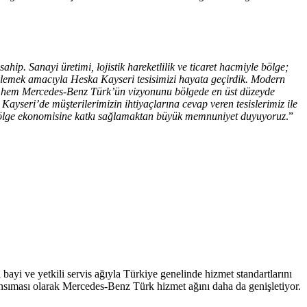
ahip. Sanayi üretimi, lojistik hareketlilik ve ticaret hacmiyle bölge;
teklemek amacıyla Heska Kayseri tesisimizi hayata geçirdik. Modern
zle hem Mercedes-Benz Türk’ün vizyonunu bölgede en üst düzeyde
ayseri’de müşterilerimizin ihtiyaçlarına cevap veren tesislerimiz ile
 bölge ekonomisine katkı sağlamaktan büyük memnuniyet duyuyoruz
.”
i bayi ve yetkili servis ağıyla Türkiye genelinde hizmet standartlarını
nsıması olarak Mercedes-Benz Türk hizmet ağını daha da genişletiyor.