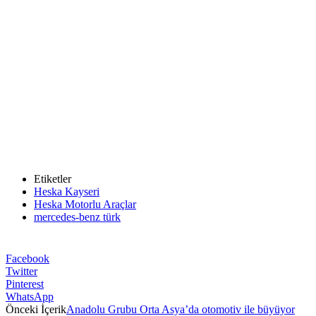
Etiketler
Heska Kayseri
Heska Motorlu Araçlar
mercedes-benz türk
Facebook
Twitter
Pinterest
WhatsApp
Önceki İçerik
Anadolu Grubu Orta Asya’da otomotiv ile büyüyor