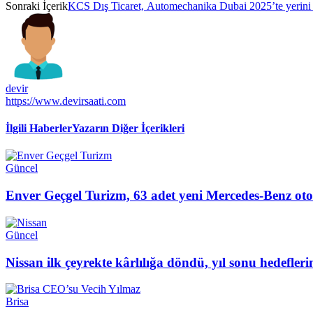
Sonraki İçerik
KCS Dış Ticaret, Automechanika Dubai 2025’te yerini 
devir
https://www.devirsaati.com
İlgili Haberler
Yazarın Diğer İçerikleri
Güncel
Enver Geçgel Turizm, 63 adet yeni Mercedes-Benz oto
Güncel
Nissan ilk çeyrekte kârlılığa döndü, yıl sonu hedefler
Brisa