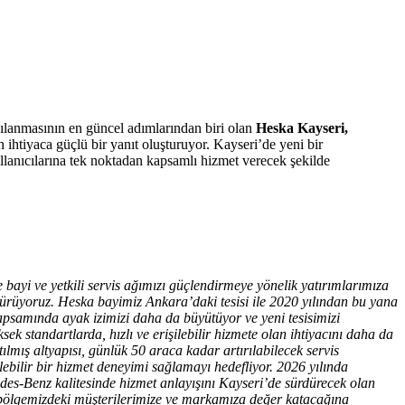
pılanmasının en güncel adımlarından biri olan
Heska Kayseri,
 ihtiyaca güçlü bir yanıt oluşturuyor. Kayseri’de yeni bir
llanıcılarına tek noktadan kapsamlı hizmet verecek şekilde
ayi ve yetkili servis ağımızı güçlendirmeye yönelik yatırımlarımıza
dürüyoruz. Heska bayimiz Ankara’daki tesisi ile 2020 yılından bu yana
 kapsamında ayak izimizi daha da büyütüyor ve yeni tesisimizi
ksek standartlarda, hızlı ve erişilebilir hizmete olan ihtiyacını daha da
lmış altyapısı, günlük 50 araca kadar artırılabilecek servis
lebilir bir hizmet deneyimi sağlamayı hedefliyor. 2026 yılında
des-Benz kalitesinde hizmet anlayışını Kayseri’de sürdürecek olan
ye, bölgemizdeki müşterilerimize ve markamıza değer katacağına