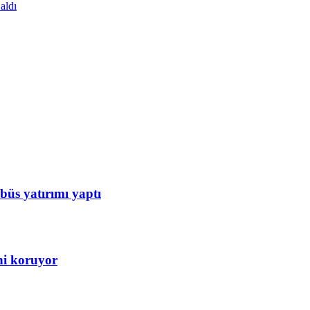
aldı
büs yatırımı yaptı
ini koruyor