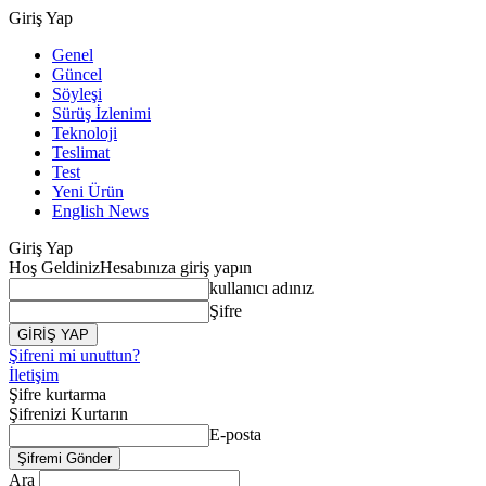
Giriş Yap
Genel
Güncel
Söyleşi
Sürüş İzlenimi
Teknoloji
Teslimat
Test
Yeni Ürün
English News
Giriş Yap
Hoş Geldiniz
Hesabınıza giriş yapın
kullanıcı adınız
Şifre
Şifreni mi unuttun?
İletişim
Şifre kurtarma
Şifrenizi Kurtarın
E-posta
Ara