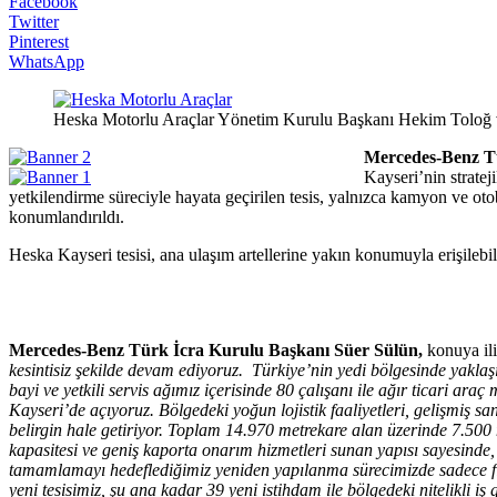
Facebook
Twitter
Pinterest
WhatsApp
Heska Motorlu Araçlar Yönetim Kurulu Başkanı Hekim Toloğ 
Mercedes-Benz T
Kayseri’nin stratej
yetkilendirme süreciyle hayata geçirilen tesis, yalnızca kamyon ve ot
konumlandırıldı.
Heska Kayseri tesisi, ana ulaşım artellerine yakın konumuyla erişilebil
Mercedes-Benz Türk İcra Kurulu Başkanı Süer Sülün,
konuya il
kesintisiz şekilde devam ediyoruz. Türkiye’nin yedi bölgesinde yakla
bayi ve yetkili servis ağımız içerisinde 80 çalışanı ile ağır ticari a
Kayseri’de açıyoruz. Bölgedeki yoğun lojistik faaliyetleri, gelişmiş san
belirgin hale getiriyor. Toplam 14.970 metrekare alan üzerinde 7.500 m
kapasitesi ve geniş kaporta onarım hizmetleri sunan yapısı sayesinde,
tamamlamayı hedeflediğimiz yeniden yapılanma sürecimizde sadece fizi
yeni tesisimiz, şu ana kadar 39 yeni istihdam ile bölgedeki nitelikli 