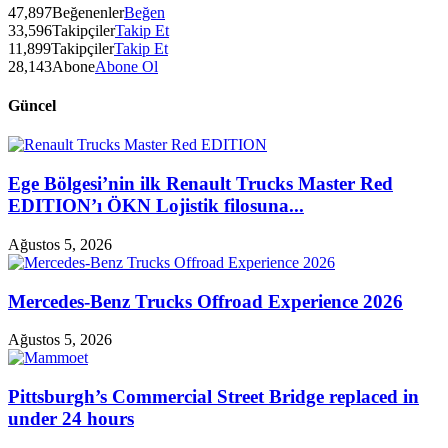
47,897
Beğenenler
Beğen
33,596
Takipçiler
Takip Et
11,899
Takipçiler
Takip Et
28,143
Abone
Abone Ol
Güncel
Ege Bölgesi’nin ilk Renault Trucks Master Red
EDITION’ı ÖKN Lojistik filosuna...
Ağustos 5, 2026
Mercedes-Benz Trucks Offroad Experience 2026
Ağustos 5, 2026
Pittsburgh’s Commercial Street Bridge replaced in
under 24 hours