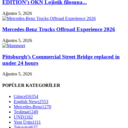
EDITION’ı ÖKN Lojistik filosuna...
Ağustos 5, 2026
Mercedes-Benz Trucks Offroad Experience 2026
Ağustos 5, 2026
Pittsburgh’s Commercial Street Bridge replaced in
under 24 hours
Ağustos 5, 2026
POPÜLER KATEGORİLER
Güncel
16354
English News
2553
Mercedes-Benz
1270
Teslimat
1249
UND
1182
Yeni Ürün
1111
Teknoloji
637