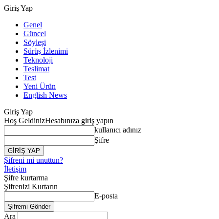
Giriş Yap
Genel
Güncel
Söyleşi
Sürüş İzlenimi
Teknoloji
Teslimat
Test
Yeni Ürün
English News
Giriş Yap
Hoş Geldiniz
Hesabınıza giriş yapın
kullanıcı adınız
Şifre
Şifreni mi unuttun?
İletişim
Şifre kurtarma
Şifrenizi Kurtarın
E-posta
Ara