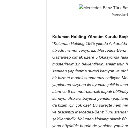
Mercedes-Be
Koluman Holding Yönetim Kurulu Başkan 
“
Koluman Holding 1965 yılında Ankara’da k
ülkede hizmet veriyoruz. Mercedes-Benz T
Gaziantep olmak üzere 5 lokasyonda faaliy
müşterilerimizin beklentilerini anlamanın
Yeniden yapılanma süreci kamyon ve otobü
bir hizmet modeli sunmamızı sağlıyor. Mer
yapılanma vizyonu ile uyumlu şekilde tas
alanı ve 6 bin metrekarelik kapalı bölümüy
sunuyor. Ankara bayimiz yeniden yapılan
da bizim için çok özel. Bu süreçte hem mi
ve tesisimizi Mercedes-Benz Türk standartl
şekillendirdik. Koluman Holding olarak 6
yana büyüdük; bugün de yeniden yapılanma 