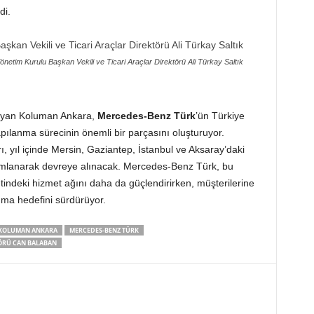
di.
netim Kurulu Başkan Vekili ve Ticari Araçlar Direktörü Ali Türkay Saltık
layan Koluman Ankara,
Mercedes-Benz Türk
’ün Türkiye
ılanma sürecinin önemli bir parçasını oluşturuyor.
yıl içinde Mersin, Gaziantep, İstanbul ve Aksaray’daki
mlanarak devreye alınacak. Mercedes-Benz Türk, bu
entindeki hizmet ağını daha da güçlendirirken, müşterilerine
nma hedefini sürdürüyor.
KOLUMAN ANKARA
MERCEDES-BENZ TÜRK
TÖRÜ CAN BALABAN