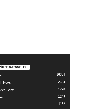
PÜLER KATEGORİLER
16354
l
2553
sh News
1270
edes-Benz
1249
mat
1182