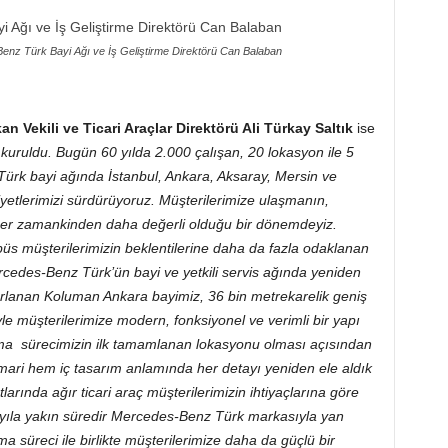
nz Türk Bayi Ağı ve İş Geliştirme Direktörü Can Balaban
Vekili ve Ticari Araçlar Direktörü Ali Türkay Saltık
ise
uruldu. Bugün 60 yılda 2.000 çalışan, 20 lokasyon ile 5
ürk bayi ağında İstanbul, Ankara, Aksaray, Mersin ve
etlerimizi sürdürüyoruz. Müşterilerimize ulaşmanın,
 her zamankinden daha değerli olduğu bir dönemdeyiz.
s müşterilerimizin beklentilerine daha da fazla odaklanan
cedes-Benz Türk’ün bayi ve yetkili servis ağında yeniden
arlanan Koluman Ankara bayimiz, 36 bin metrekarelik geniş
le müşterilerimize modern, fonksiyonel ve verimli bir yapı
ma sürecimizin ilk tamamlanan lokasyonu olması açısından
mari hem iç tasarım anlamında her detayı yeniden ele aldık
arında ağır ticari araç müşterilerimizin ihtiyaçlarına göre
0 yıla yakın süredir Mercedes-Benz Türk markasıyla yan
süreci ile birlikte müşterilerimize daha da güçlü bir