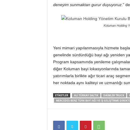
deneyim sunmaktan gurur duyuyoruz
.” de
Koluman Holding Yö
Yeni mimari yapılanmasıyla hizmete baş
genelinde sürdürdüğü bayi ağı yeniden yap
Program kapsamında yenileme çalışmaları, 
diğer Koluman bayi lokasyonlarında tama
yatırımlarla birlikte ağır ticari araç segm
her noktada aynı kaliteyi ve uzmanlığı su
ETIKETLER
ALI TÜRKAY SALTIK
DAIMLER TRUCK
MERCEDES-BENZ TÜRK BAYI AĞI VE İŞ GELIŞTIRME DIREK