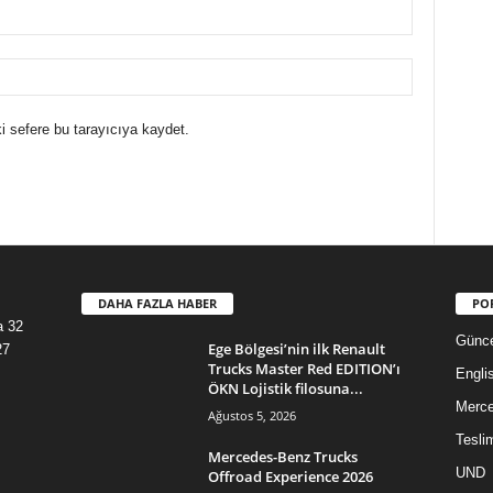
i sefere bu tarayıcıya kaydet.
DAHA FAZLA HABER
PO
a 32
Günce
Ege Bölgesi’nin ilk Renault
27
Trucks Master Red EDITION’ı
Engli
ÖKN Lojistik filosuna...
Merc
Ağustos 5, 2026
Tesli
Mercedes-Benz Trucks
UND
Offroad Experience 2026