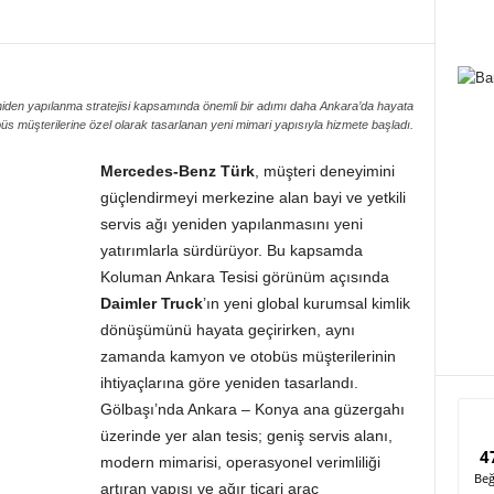
niden yapılanma stratejisi kapsamında önemli bir adımı daha Ankara’da hayata
s müşterilerine özel olarak tasarlanan yeni mimari yapısıyla hizmete başladı.
Mercedes-Benz Türk
, müşteri deneyimini
güçlendirmeyi merkezine alan bayi ve yetkili
servis ağı yeniden yapılanmasını yeni
yatırımlarla sürdürüyor. Bu kapsamda
Koluman Ankara Tesisi görünüm açısında
Daimler Truck
’ın yeni global kurumsal kimlik
dönüşümünü hayata geçirirken, aynı
zamanda kamyon ve otobüs müşterilerinin
ihtiyaçlarına göre yeniden tasarlandı.
Gölbaşı’nda Ankara – Konya ana güzergahı
üzerinde yer alan tesis; geniş servis alanı,
4
modern mimarisi, operasyonel verimliliği
Beğ
artıran yapısı ve ağır ticari araç