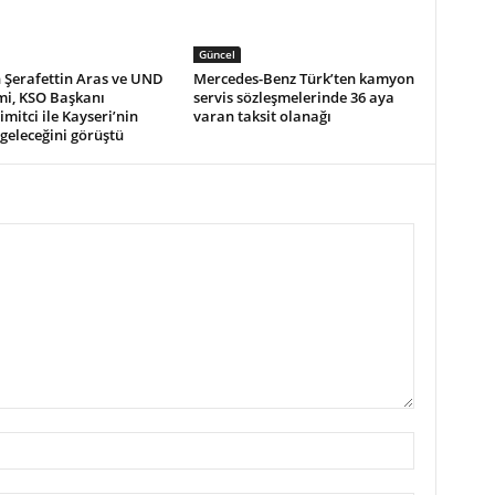
Güncel
 Şerafettin Aras ve UND
Mercedes-Benz Türk’ten kamyon
mi, KSO Başkanı
servis sözleşmelerinde 36 aya
mitci ile Kayseri’nin
varan taksit olanağı
k geleceğini görüştü