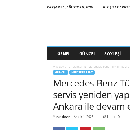
ÇARŞAMBA, AĞUSTOS 5, 2026
GIRIŞ YAP / KAYI
d
e
v
i
r
s
a
GENEL
GÜNCEL
SÖYLEŞI
a
t
Ana Sayfa
Güncel
Mercedes-Benz Türk’ün bayi ağ
i
GÜNCEL
MERCEDES-BENZ
Mercedes-Benz Türk
servis yeniden ya
Ankara ile devam 
Yazar
devir
-
Aralık 1, 2025
661
0