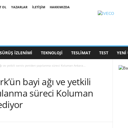
T OL
YAZARLAR
İLETIŞIM
HAKKIMIZDA
SÜRÜŞ İZLENIMI
TEKNOLOJI
TESLIMAT
TEST
YENI
ı ve yetkili servis yeniden yapılanma süreci Koluman Ankara...
’ün bayi ağı ve yetkili
pılanma süreci Koluman
ediyor