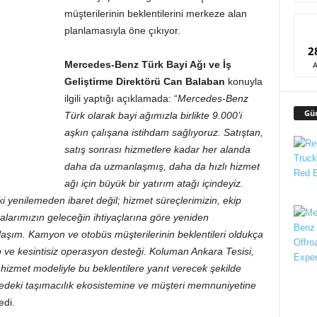
müşterilerinin beklentilerini merkeze alan
planlamasıyla öne çıkıyor.
2
Mercedes-Benz Türk Bayi Ağı ve İş
Geliştirme Direktörü Can Balaban
konuyla
ilgili yaptığı açıklamada: “
Mercedes-Benz
Gü
Türk olarak bayi ağımızla birlikte 9.000’i
aşkın çalışana istihdam sağlıyoruz. Satıştan,
satış sonrası hizmetlere kadar her alanda
daha da uzmanlaşmış, daha da hızlı hizmet
ağı için büyük bir yatırım atağı içindeyiz.
i yenilemeden ibaret değil; hizmet süreçlerimizin, ekip
larımızın geleceğin ihtiyaçlarına göre yeniden
aşım. Kamyon ve otobüs müşterilerinin beklentileri oldukça
p ve kesintisiz operasyon desteği. Koluman Ankara Tesisi,
ı hizmet modeliyle bu beklentilere yanıt verecek şekilde
gedeki taşımacılık ekosistemine ve müşteri memnuniyetine
edi.