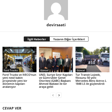
devirsaati
İlgili Haberler
Yazarın Diğer İçerikleri
Ford Trucks
Güncel
Güncel
Ford Trucks ve IVECO’nun
UND, Suriye Sınır Kapıları
Tur Transit Lojistik,
yeni nesil kabin
ve Gümrükler Genel
filosunu 50 yeni
projesinde yeni bir
Otoritesi (GABC) Başkanı
Mercedes-Benz Actros L
dönemin kapıları
Ahmed Badawi ile bir
1848 LS ile güçlendirdi
aralanıyor
araya geldi
CEVAP VER