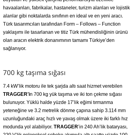
havaalanları, fabrikalar, hastaneler, turizm alanları ve lojistik
alanlar gibi noktalarda sınıfının en ideal ve en yeni aracı.
Türk tasarımcıları tarafından Form – Follows – Function
yaklaşımı ile tasarlanan ve titiz Türk mühendisliğinin ürünü
olan aracın elektrik donanımının tamamı Türkiye’den
sağlanıyor.
700 kg taşıma sığası
7.4 kW’lik motoru ile tek şarjda altı saat hizmet verebilen
TRAGGER’i
n 700 kg yük taşıma ve iki ton çekme sığası
bulunuyor. Yüklü halde yüzde 17’lik eğimi tırmanma
yeteneğine ve 3.2 metrelik dönme çapına sahip 3.114 mm
uzunluğundaki araç hızlı ve yavaş olmak üzere iki farklı hız
modunda yol alabiliyor.
TRAGGER
’in 240 Ah’lik bataryası,
220 V’lik geleneksel şebeke akımıyla altı saatte yüzde 100