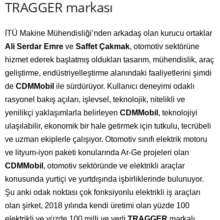
TRAGGER markası
İTÜ Makine Mühendisliği’nden arkadaş olan kurucu ortaklar
Ali Serdar Emre
ve
Saffet Çakmak
, otomotiv sektörüne
hizmet ederek başlatmış oldukları tasarım, mühendislik, araç
geliştirme, endüstriyelleştirme alanındaki faaliyetlerini şimdi
de
CDMMobil
ile sürdürüyor. Kullanıcı deneyimi odaklı
rasyonel bakış açıları, işlevsel, teknolojik, nitelikli ve
yenilikçi yaklaşımlarla belirleyen
CDMMobil
, teknolojiyi
ulaşılabilir, ekonomik bir hale getirmek için tutkulu, tecrübeli
ve uzman ekiplerle çalışıyor. Otomotiv sınıfı elektrik motoru
ve lityum-iyon paketi konularında Ar-Ge projeleri olan
CDMMobil
, otomotiv sektöründe ve elektrikli araçlar
konusunda yurtiçi ve yurtdışında işbirliklerinde bulunuyor.
Şu anki odak noktası çok fonksiyonlu elektrikli iş araçları
olan şirket, 2018 yılında kendi üretimi olan yüzde 100
elektrikli ve yüzde 100 milli ve yerli
TRAGGER
markalı