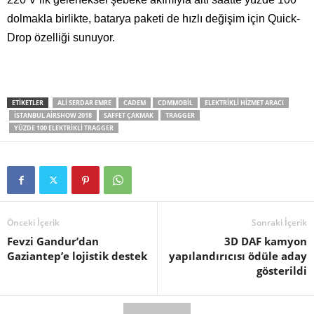
dolmakla birlikte, batarya paketi de hızlı değişim için Quick-
Drop özelliği sunuyor.
ETIKETLER
ALI SERDAR EMRE
CADEM
CDMMOBIL
ELEKTRIKLI HIZMET ARACI
ISTANBUL AIRSHOW 2018
SAFFET ÇAKMAK
TRAGGER
YÜZDE 100 ELEKTRIKLI TRAGGER
Önceki İçerik
Sonraki İçerik
Fevzi Gandur’dan
3D DAF kamyon
Gaziantep’e lojistik destek
yapılandırıcısı ödüle aday
gösterildi