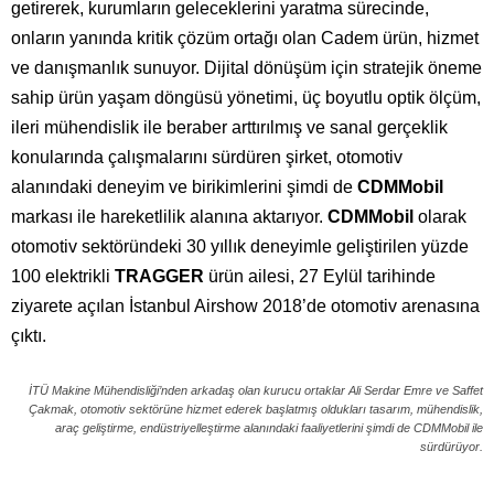
getirerek, kurumların geleceklerini yaratma sürecinde,
onların yanında kritik çözüm ortağı olan Cadem ürün, hizmet
ve danışmanlık sunuyor. Dijital dönüşüm için stratejik öneme
sahip ürün yaşam döngüsü yönetimi, üç boyutlu optik ölçüm,
ileri mühendislik ile beraber arttırılmış ve sanal gerçeklik
konularında çalışmalarını sürdüren şirket, otomotiv
alanındaki deneyim ve birikimlerini şimdi de
CDMMobil
markası ile hareketlilik alanına aktarıyor.
CDMMobil
olarak
otomotiv sektöründeki 30 yıllık deneyimle geliştirilen yüzde
100 elektrikli
TRAGGER
ürün ailesi, 27 Eylül tarihinde
ziyarete açılan İstanbul Airshow 2018’de otomotiv arenasına
çıktı.
İTÜ Makine Mühendisliği’nden arkadaş olan kurucu ortaklar Ali Serdar Emre ve Saffet
Çakmak, otomotiv sektörüne hizmet ederek başlatmış oldukları tasarım, mühendislik,
araç geliştirme, endüstriyelleştirme alanındaki faaliyetlerini şimdi de CDMMobil ile
sürdürüyor.