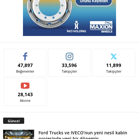
47,897
33,596
11,899
Beğenenler
Takipçiler
Takipçiler
28,143
Abone
Güncel
Ford Trucks ve IVECO’nun yeni nesil kabin
projesinde yeni bir dönemin...