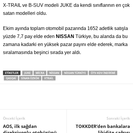
X-TRAIL ve B-SUV modeli JUKE da kendi sınıflarının en çok
satan modelleri oldu.
Ekim ayında toplam otomobil pazarında 1652 adetlik satışla
yüzde 7,7 pay elde eden
NISSAN
Türkiye, bu alanda da bu
zamana kadarki en yüksek pazar payını elde ederek, marka
sıralamasında beşinci sırada yer aldı.
ETIKETLER
JUKE
MICRA
NISSAN
NISSAN TÜRKIYE
ÖTV-KDV INDIRIMI
QASQAI
SINAN ÖZKÖK
XTRAIL
Önceki İçerik
Sonraki İçerik
AOS, ilk sağdan
TOKKDER’den bankalara
direksiyonlu otobüsünü
likidite çağrısı