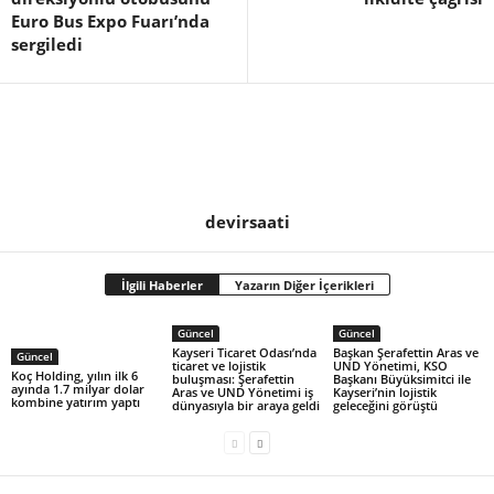
Euro Bus Expo Fuarı’nda
sergiledi
devirsaati
İlgili Haberler
Yazarın Diğer İçerikleri
Güncel
Güncel
Kayseri Ticaret Odası’nda
Başkan Şerafettin Aras ve
Güncel
ticaret ve lojistik
UND Yönetimi, KSO
Koç Holding, yılın ilk 6
buluşması: Şerafettin
Başkanı Büyüksimitci ile
ayında 1.7 milyar dolar
Aras ve UND Yönetimi iş
Kayseri’nin lojistik
kombine yatırım yaptı
dünyasıyla bir araya geldi
geleceğini görüştü