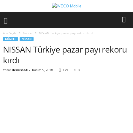
Ana Sayfa
Güncel
NISSAN Türkiye pazar payı rekoru kırdı
GÜNCEL
NISSAN
NISSAN Türkiye pazar payı rekoru
kırdı
Yazar
devirsaati
-
Kasım 5, 2018
179
0