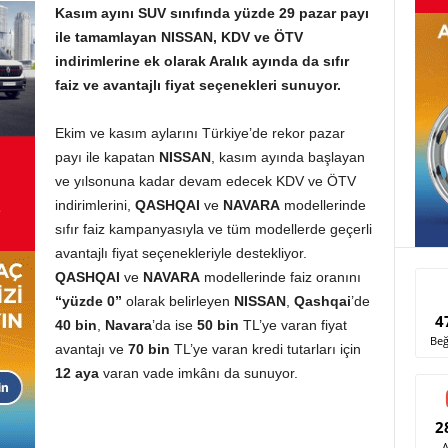
Kasım ayını SUV sınıfında yüzde 29 pazar payı
ile tamamlayan NISSAN, KDV ve ÖTV
indirimlerine ek olarak Aralık ayında da sıfır
faiz ve avantajlı fiyat seçenekleri sunuyor.
Ekim ve kasım aylarını Türkiye’de rekor pazar
payı ile kapatan
NISSAN
, kasım ayında başlayan
ve yılsonuna kadar devam edecek KDV ve ÖTV
indirimlerini,
QASHQAI
ve
NAVARA
modellerinde
sıfır faiz kampanyasıyla ve tüm modellerde geçerli
avantajlı fiyat seçenekleriyle destekliyor.
QASHQAI
ve
NAVARA
modellerinde faiz oranını
“yüzde 0”
olarak belirleyen
NISSAN
,
Qashqai
’de
4
40 bin
,
Navara
’da ise
50 bin
TL’ye varan fiyat
Beğ
avantajı ve
70 bin
TL’ye varan kredi tutarları için
12 aya
varan vade imkânı da sunuyor.
2