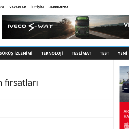
 OL
YAZARLAR
İLETIŞIM
HAKKIMIZDA
SÜRÜŞ İZLENIMI
TEKNOLOJI
TESLIMAT
TEST
YENI
fırsatları
1