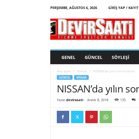
PERŞEMBE, AĞUSTOS 6, 2026
GIRIŞ YAP / KAYIT
d
e
v
i
r
s
a
GENEL
GÜNCEL
SÖYLEŞI
a
t
Ana Sayfa
Güncel
NISSAN’da yılın son fırsatları
i
GÜNCEL
NISSAN
NISSAN’da yılın son 
Yazar
devirsaati
-
Aralık 8, 2018
135