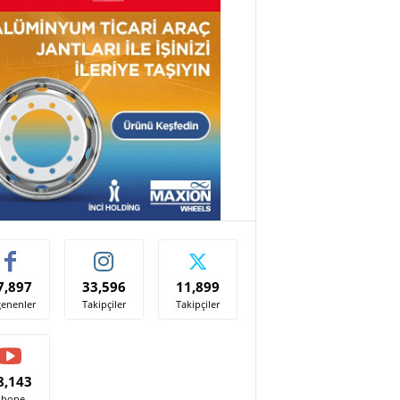
7,897
33,596
11,899
enenler
Takipçiler
Takipçiler
8,143
Abone