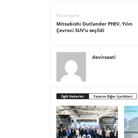
Önceki İçerik
Mitsubishi Outlander PHEV, Yılın
Çevreci SUV’u seçildi
devirsaati
İlgili Haberler
Yazarın Diğer İçerikleri