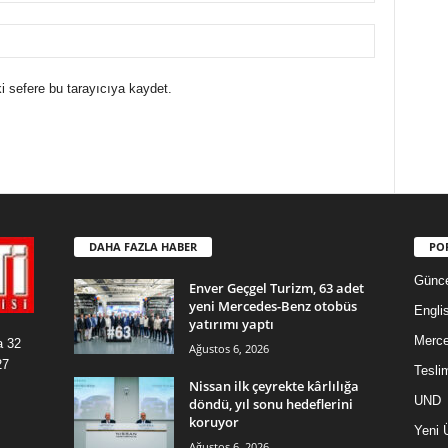
i sefere bu tarayıcıya kaydet.
DAHA FAZLA HABER
PO
Günce
Enver Geçgel Turizm, 63 adet
yeni Mercedes-Benz otobüs
Engli
yatırımı yaptı
Merc
a 32
Ağustos 6, 2026
27
Tesli
Nissan ilk çeyrekte kârlılığa
UND
döndü, yıl sonu hedeflerini
koruyor
Yeni 
Ağustos 6, 2026