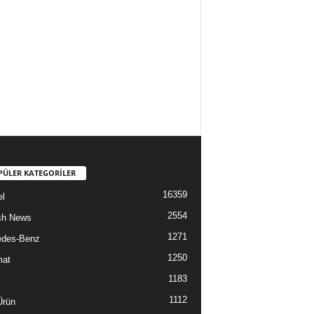
PÜLER KATEGORİLER
16359
l
2554
sh News
1271
edes-Benz
1250
mat
1183
1112
Ürün