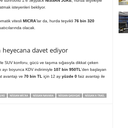
i ve sunrooflu 1.6 Skypack
NISSAN JUKE
, hurda teşvikiyle
 atmak isteyenleri bekliyor.
matik vitesli
MICRA
’lar da, hurda teşvikli
76 bin 320
 satıcılarında olacak.
n heyecana davet ediyor
iyle SUV konforu, gücü ve taşıma sığasıyla dikkat çeken
ık ayı boyunca KDV indirimiyle
107 bin 950TL
’den başlayan
at avantajı ve
70 bin TL
için 12 ay
yüzde 0
faiz avantajı ile
JUKE
NISSAN MICRA
NISSAN NAVARA
NISSAN QASHQAI
NISSAN X-TRAIL