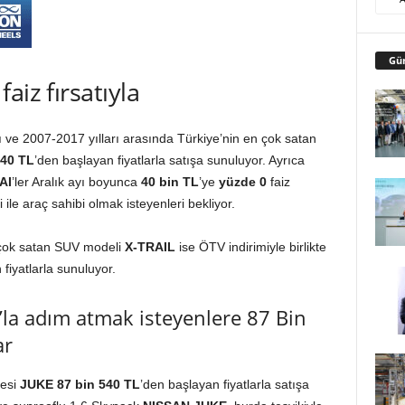
Gü
aiz fırsatıyla
ve 2007-2017 yılları arasında Türkiye’nin en çok satan
940 TL
’den başlayan fiyatlarla satışa sunuluyor. Ayrıca
AI
’ler Aralık ayı boyunca
40 bin
TL
’ye
yüzde 0
faiz
ile araç sahibi olmak isteyenleri bekliyor.
n çok satan SUV modeli
X-TRAIL
ise ÖTV indirimiyle birlikte
fiyatlarla sunuluyor.
la adım atmak isteyenlere 87 Bin
ar
yesi
JUKE
87 bin 540 TL
’den başlayan fiyatlarla satışa