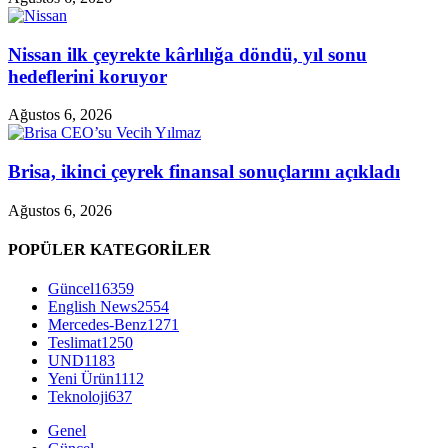
Nissan ilk çeyrekte kârlılığa döndü, yıl sonu
hedeflerini koruyor
Ağustos 6, 2026
Brisa, ikinci çeyrek finansal sonuçlarını açıkladı
Ağustos 6, 2026
POPÜLER KATEGORİLER
Güncel
16359
English News
2554
Mercedes-Benz
1271
Teslimat
1250
UND
1183
Yeni Ürün
1112
Teknoloji
637
Genel