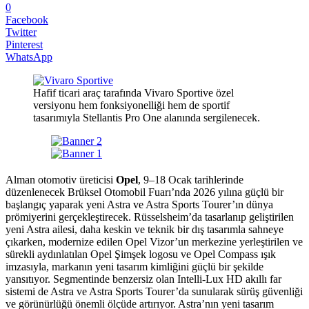
0
Facebook
Twitter
Pinterest
WhatsApp
Hafif ticari araç tarafında Vivaro Sportive özel
versiyonu hem fonksiyonelliği hem de sportif
tasarımıyla Stellantis Pro One alanında sergilenecek.
Alman otomotiv üreticisi
Opel
, 9–18 Ocak tarihlerinde
düzenlenecek Brüksel Otomobil Fuarı’nda 2026 yılına güçlü bir
başlangıç yaparak yeni Astra ve Astra Sports Tourer’ın dünya
prömiyerini gerçekleştirecek. Rüsselsheim’da tasarlanıp geliştirilen
yeni Astra ailesi, daha keskin ve teknik bir dış tasarımla sahneye
çıkarken, modernize edilen Opel Vizor’un merkezine yerleştirilen ve
sürekli aydınlatılan Opel Şimşek logosu ve Opel Compass ışık
imzasıyla, markanın yeni tasarım kimliğini güçlü bir şekilde
yansıtıyor. Segmentinde benzersiz olan Intelli‑Lux HD akıllı far
sistemi de Astra ve Astra Sports Tourer’da sunularak sürüş güvenliği
ve görünürlüğü önemli ölçüde artırıyor. Astra’nın yeni tasarım