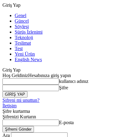
Giriş Yap
Genel
Güncel
Söyleşi
Sürüş İzlenimi
Teknoloji
Teslimat
Test
Yeni Ürün
English News
Giriş Yap
Hoş Geldiniz
Hesabınıza giriş yapın
kullanıcı adınız
Şifre
Şifreni mi unuttun?
İletişim
Şifre kurtarma
Şifrenizi Kurtarın
E-posta
Ara