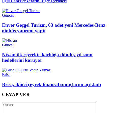
İlgili Haberler
Yazarın Diğer İçerikleri
Güncel
Enver Geçgel Turizm, 63 adet yeni Mercedes-Benz
otobüs yatırımı yaptı
Güncel
Nissan ilk çeyrekte kârlılığa döndü, yıl sonu
hedeflerini koruyor
Brisa
Brisa, ikinci çeyrek finansal sonuçlarını açıkladı
CEVAP VER