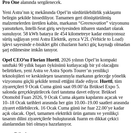
Pro One
alanında sergilenecek.
Yeni Astra’nın iç mekânında Opel’in sürdürülebilirlik yaklaşımı
belirgin şekilde hissediliyor. Tamamen geri dönüştürülmüş
malzemelerden üretilen kabin, markanın “
Greenovation
” vizyonunu
yansıtırken, Intelli‑Seat giriş seviyesinden itibaren standart olarak
sunuluyor. 58 kWh batarya ile 454 kilometreye kadar emisyonsuz
sürüş sağlayan yeni Astra Elektrik, ayrıca V2L (Vehicle to Load)
işlevi sayesinde e-bisiklet gibi cihazların harici güç kaynağı olmadan
şarj edilmesine imkân tanıyor.
Opel CEO’su Florian Huettl
, 2026 yılının Opel’in kompakt
sınıftaki 90 yıllık başarı öyküsünü kutlayacağı bir yıl olacağını
belirtirken, yeni Astra ve Astra Sports Tourer’ın yenilikçi
teknolojileri ve keskinleşen tasarımıyla markanın geleceğe yönelik
vizyonunu güçlü şekilde temsil ettiğini ifade ediyor.
Huettl
, tüm
ziyaretçileri 9 Ocak Cuma günü saat 09.00’da Brüksel Expo 5.
salonda gerçekleştirilecek özel tanıtıma davet ediyor. Brüksel
Otomobil Fuarı 2026, 9 Ocak Cuma akşamı kapılarını açacak ve
10–18 Ocak tarihleri arasında her gün 10.00–19.00 saatleri arasında
ziyaret edilebilecek. 16 Ocak Cuma günü ise fuar 22.00’ye kadar
açık olacak. Opel, tamamen elektrikli ürün gamını ve yenilikçi
tasarım dilini ziyaretçilerle buluşturarak fuarın en dikkat çekici
alanlarından biri olmaya hazırlanıyor.