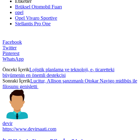
Etiketler
Brüksel Otomobil Fuarı
opel
Opel Vivaro Sportive
Stellantis Pro One
Facebook
Twitter
Pinterest
WhatsApp
Önceki İçerik
Lojistik planlama ve teknoloji, e- ticaretteki
büyümenin en önemli destekçisi
Sonraki İçerik
Lucitur, Allison şanzımanlı Otokar Navigo midibüs ile
filosunu genişletti
devir
https://www.devirsaati.com