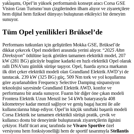
yaklaşımı, Opel’in yüksek performanslı konsept aracı Corsa GSE
Vision Gran Turismo’nun çizgilerinden ilham alıyor ve ziyaretçilere
hem dijital hem fiziksel dünyayı buluşturan etkileyici bir deneyim
sunuyor.
Tüm Opel yenilikleri Brüksel’de
Performans tutkunları için geliştirilen Mokka GSE, Brüksel’de
dikkat çekecek Opel modelleri arasında yerini alıyor. “
2025 Altın
Direksiyon
” ödülüne layık görülen tamamen elektrikli model, 207
kW (281 BG) gücüyle bugüne kadarki en hızlı elektrikli Opel olarak
ralli DNA’sını günlük sürüşe taşıyor. Opel, fuarda ayrıca markanın
ilk dört çeker elektrikli modeli olan Grandland Elektrik AWD’yi de
tanıtacak. 239 kW (325 BG) güç, 509 Nm tork ve yol koşullarına
göre ayarlanabilen Frequency Selective Damping süspansiyon
teknolojisi sayesinde Grandland Elektrik AWD, konfor ve
performansı bir arada sunuyor. Fuarın bir diğer öne çıkan modeli
Frontera Elektrik Uzun Menzil ise 54 kWh bataryasıyla 408
kilometreye kadar menzil sağlıyor ve geniş bagaj hacmi ile aile
kullanıcılarına hitap ediyor. Opel’in küçük sınıftaki başarılı modeli
Corsa Elektrik ise tamamen elektrikli sürüşü pratik, çevik ve
kullanıcı dostu bir deneyimle buluşturarak ziyaretçilerin ilgisini
çekiyor. Hafif ticari araç tarafında ise
Vivaro Sportive
özel
versiyonu hem fonksiyonelliği hem de sportif tasarımıyla
Stellantis