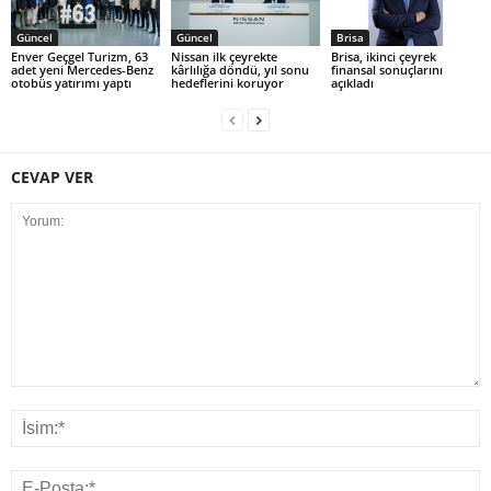
Güncel
Güncel
Brisa
Enver Geçgel Turizm, 63
Nissan ilk çeyrekte
Brisa, ikinci çeyrek
adet yeni Mercedes-Benz
kârlılığa döndü, yıl sonu
finansal sonuçlarını
otobüs yatırımı yaptı
hedeflerini koruyor
açıkladı
CEVAP VER