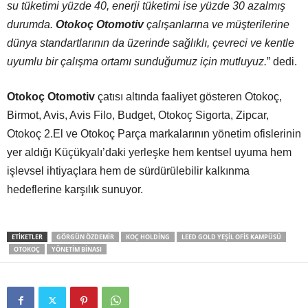
su tüketimi yüzde 40, enerji tüketimi ise yüzde 30 azalmış
durumda.
Otokoç Otomotiv
çalışanlarına ve müşterilerine
dünya standartlarının da üzerinde sağlıklı, çevreci ve kentle
uyumlu bir çalışma ortamı sunduğumuz için mutluyuz.
” dedi.
Otokoç Otomotiv
çatısı altında faaliyet gösteren Otokoç,
Birmot, Avis, Avis Filo, Budget, Otokoç Sigorta, Zipcar,
Otokoç 2.El ve Otokoç Parça markalarının yönetim ofislerinin
yer aldığı Küçükyalı’daki yerleşke hem kentsel uyuma hem
işlevsel ihtiyaçlara hem de sürdürülebilir kalkınma
hedeflerine karşılık sunuyor.
ETIKETLER
GÖRGÜN ÖZDEMIR
KOÇ HOLDING
LEED GOLD YEŞIL OFIS KAMPÜSÜ
OTOKOÇ
YÖNETIM BINASI