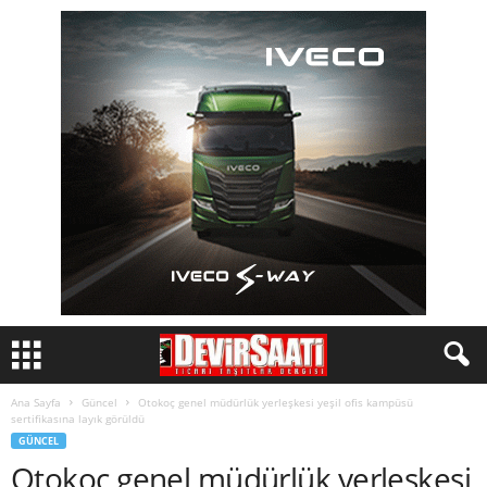
Ana Sayfa
Güncel
Otokoç genel müdürlük yerleşkesi yeşil ofis kampüsü
sertifikasına layık görüldü
GÜNCEL
Otokoç genel müdürlük yerleşkesi