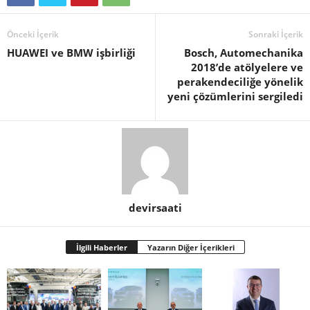
Önceki İçerik
Sonraki İçerik
HUAWEI ve BMW işbirliği
Bosch, Automechanika
2018’de atölyelere ve
perakendeciliğe yönelik
yeni çözümlerini sergiledi
devirsaati
İlgili Haberler
Yazarın Diğer İçerikleri