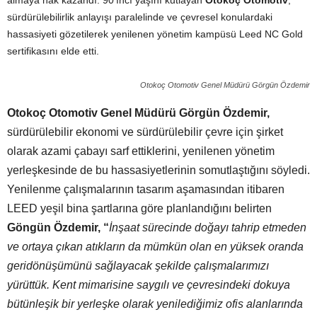
almaya hak kazandı. 90’ıncı yaşını kutlayan
Otokoç Otomotiv
,
sürdürülebilirlik anlayışı paralelinde ve çevresel konulardaki
hassasiyeti gözetilerek yenilenen yönetim kampüsü
Leed NC Gold
sertifikasını elde etti.
Otokoç Otomotiv Genel Müdürü Görgün Özdemir
Otokoç Otomotiv Genel Müdürü Görgün Özdemir,
sürdürülebilir ekonomi ve sürdürülebilir çevre için şirket
olarak azami çabayı sarf ettiklerini, yenilenen yönetim
yerleşkesinde de bu hassasiyetlerinin somutlaştığını söyledi.
Yenilenme çalışmalarının tasarım aşamasından itibaren
LEED yeşil bina şartlarına göre planlandığını belirten
Göngün
Özdemir, “
İnşaat sürecinde doğayı tahrip etmeden
ve ortaya çıkan atıkların da mümkün olan en yüksek oranda
geridönüşümünü sağlayacak şekilde çalışmalarımızı
yürüttük. Kent mimarisine saygılı ve çevresindeki dokuya
bütünleşik bir yerleşke olarak yenilediğimiz ofis alanlarında