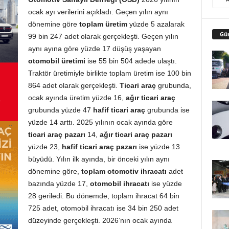
ocak ayı verilerini açıkladı. Geçen yılın aynı
dönemine göre
toplam üretim
yüzde 5 azalarak
Gü
99 bin 247 adet olarak gerçekleşti. Geçen yılın
aynı ayına göre yüzde 17 düşüş yaşayan
otomobil üretimi
ise 55 bin 504 adede ulaştı.
Traktör üretimiyle birlikte toplam üretim ise 100 bin
864 adet olarak gerçekleşti.
Ticari araç
grubunda,
ocak ayında üretim yüzde 16,
ağır ticari araç
grubunda yüzde 47
hafif ticari araç
grubunda ise
yüzde 14 arttı. 2025 yılının ocak ayında göre
ticari araç pazarı
14,
ağır ticari araç pazarı
yüzde 23,
hafif ticari araç pazarı
ise yüzde 13
büyüdü. Yılın ilk ayında, bir önceki yılın aynı
dönemine göre,
toplam otomotiv ihracatı
adet
bazında yüzde 17,
otomobil ihracatı
ise yüzde
28 geriledi. Bu dönemde, toplam ihracat 64 bin
725 adet, otomobil ihracatı ise 34 bin 250 adet
düzeyinde gerçekleşti. 2026’nın ocak ayında