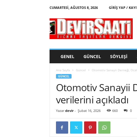
CUMARTESI, AĞUSTOS 8, 2026
GIRIŞ YAP / KAYI
d
e
v
i
r
s
a
GENEL
GÜNCEL
SÖYLEŞI
a
t
Ana Sayfa
Güncel
Otomotiv Sanayii Derneği, Ocak
i
GÜNCEL
Otomotiv Sanayii 
verilerini açıkladı
Yazar
devir
-
Şubat 16, 2026
660
0