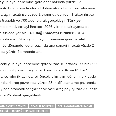
miz yılın aynı dönemine göre adet bazında yüzde 17
eşti. Bu dönemde otomobil ihracatı da bir önceki yılın aynı
araç ihracatı ise yüzde 1 oranında geriledi. Traktör ihracatı
 5 azaldı ve 700 adet olarak gerçekleşti.
Türkiye
am otomotiv sanayi ihracatı, 2026 yılının ocak ayında da
a zirvede yer aldı.
Uludağ İhracatçı Birlikleri
(UİB)
iv ihracatı, 2025 yılının aynı dönemine göre paralel
u. Bu dönemde, dolar bazında ana sanayi ihracatı yüzde 2
ı da yüzde 4 oranında arttı.
nceki yılın aynı dönemine göre yüzde 10 artarak 77 bin 590
otomobil pazarı da yüzde 9 oranında arttı ve 61 bin 55
a ise yılın ilk ayında, bir önceki yılın aynı dönemine kıyasla
r ticari araç pazarında yüzde 23, hafif ticari araç pazarında
yında otomobil satışlarındaki yerli araç payı yüzde 37, hafif
üzde 25 olarak gerçekleşti.
TIV SANAYII DERNEĞI
TICARI ARAÇ PAZARI
TOPLAM OTOMOTIV IHRACATI
ECLISI
ULUDAĞ İHRACATÇI BIRLIKLERI