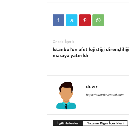
Önceki İçerik
İstanbul’un afet lojistiği dirençliliğ
masaya yatırıldı
devir
https://www.devirsaati.com
İlgili Haberler
Yazarın Diğer İçerikleri