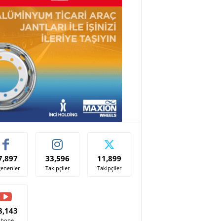
7,897
33,596
11,899
enenler
Takipçiler
Takipçiler
8,143
Abone