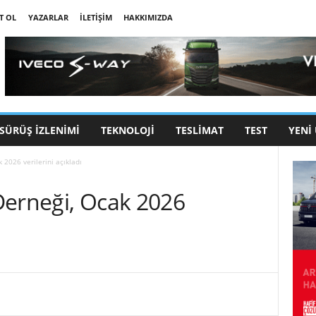
T OL
YAZARLAR
İLETIŞIM
HAKKIMIZDA
SÜRÜŞ İZLENIMI
TEKNOLOJI
TESLIMAT
TEST
YENI
 2026 verilerini açıkladı
Derneği, Ocak 2026