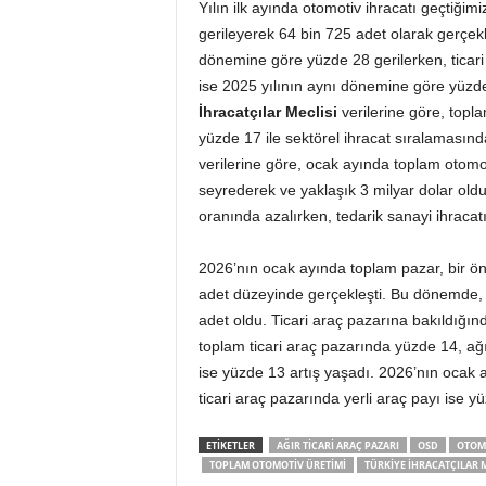
Yılın ilk ayında otomotiv ihracatı geçtiği
gerileyerek 64 bin 725 adet olarak gerçekl
dönemine göre yüzde 28 gerilerken, ticari 
ise 2025 yılının aynı dönemine göre yüzde
İhracatçılar Meclisi
verilerine göre, topl
yüzde 17 ile sektörel ihracat sıralamasınd
verilerine göre, ocak ayında toplam otomot
seyrederek ve yaklaşık 3 milyar dolar old
oranında azalırken, tedarik sanayi ihracat
2026’nın ocak ayında toplam pazar, bir ö
adet düzeyinde gerçekleşti. Bu dönemde, 
adet oldu. Ticari araç pazarına bakıldığınd
toplam ticari araç pazarında yüzde 14, ağı
ise yüzde 13 artış yaşadı. 2026’nın ocak a
ticari araç pazarında yerli araç payı ise y
ETIKETLER
AĞIR TICARI ARAÇ PAZARI
OSD
OTOMO
TOPLAM OTOMOTIV ÜRETIMI
TÜRKIYE İHRACATÇILAR M