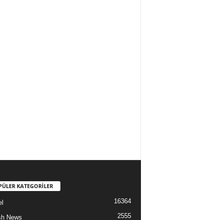
PÜLER KATEGORİLER
16364
l
2555
sh News