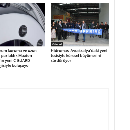
Güncel
um koruma ve uzun
Hidromas, Avustralya’daki yeni
 parlaklık Maxion
tesisiyle küresel büyümesini
’ın yeni C-GUARD
sürdürüyor
jisiyle buluşuyor